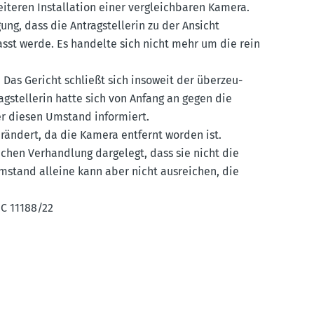
teren Instal­lation einer vergleich­baren Kamera.
ng, dass die Antrag­stel­lerin zu der Ansicht
asst werde. Es handelte sich nicht mehr um die rein
. Das Gericht schließt sich insoweit der überzeu­
ag­stel­lerin hatte sich von Anfang an gegen die
er diesen Umstand infor­miert.
erändert, da die Kamera entfernt worden ist.
chen Verhandlung dargelegt, dass sie nicht die
Umstand alleine kann aber nicht ausreichen, die
 C 11188/22