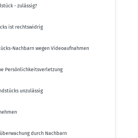
tück - zulässig?
ks ist rechts­widrig
d­stücks-Nachbarn wegen Video­auf­nahmen
Persön­lich­keits­ver­letzung
d­stücks unzulässig
ufnehmen
eo­über­wa­chung durch Nachbarn