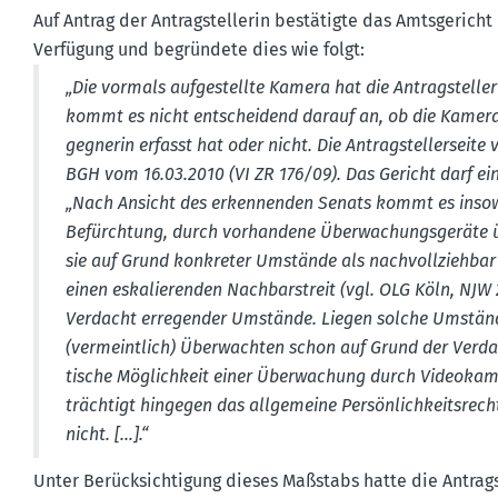
Auf Antrag der Antrag­stel­lerin bestä­tigte das Amtsge­ric
Verfügung und begründete dies wie folgt:
„Die vormals aufge­stellte Kamera hat die Antrag­stel­leri
kommt es nicht entscheidend darauf an, ob die Kamera 
geg­nerin erfasst hat oder nicht. Die Antrag­stel­ler­seit
BGH vom 16.03.2010 (VI ZR 176/09). Das Gericht darf ei
„Nach Ansicht des erken­nenden Senats kommt es insowei
Befürchtung, durch vorhandene Überwa­chungs­geräte üb
sie auf Grund konkreter Umstände als nachvoll­ziehbar 
einen eskalie­renden Nachbar­streit (vgl. OLG Köln, NJW
Verdacht erregender Umstände. Liegen solche Umstände 
(vermeintlich) Überwachten schon auf Grund der Verdacht
tische Möglichkeit einer Überwa­chung durch Video­ka­
trächtigt hingegen das allge­meine Persön­lich­keits­rec
nicht. […].“
Unter Berück­sich­tigung dieses Maßstabs hatte die Antrag­s