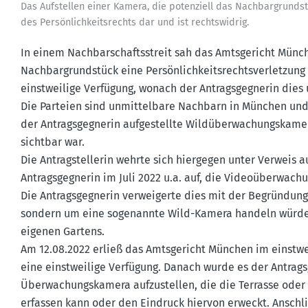
Das Aufstellen einer Kamera, die poten­ziell das Nachbar­grund­st
des Persön­lich­keits­rechts dar und ist rechts­widrig.
In einem Nachbar­schafts­streit sah das Amtsge­richt Mün
Nachbar­grund­stück eine Persön­lich­keits­rechts­ver­letzun
einst­weilige Verfügung, wonach der Antrags­geg­nerin dies
Die Parteien sind unmit­telbare Nachbarn in München und s
der Antrags­geg­nerin aufge­stellte Wildüber­wa­chungs­kamer
sichtbar war.
Die Antrag­stel­lerin wehrte sich hiergegen unter Verweis au
Antrags­geg­nerin im Juli 2022 u.a. auf, die Video­über­wa­
Die Antrags­geg­nerin verwei­gerte dies mit der Begründung
sondern um eine sogenannte Wild-Kamera handeln würde. 
eigenen Gartens.
Am 12.08.2022 erließ das Amtsge­richt München im einst­wei­
eine einst­weilige Verfügung. Danach wurde es der Antrags­
Überwa­chungs­kamera aufzu­stellen, die die Terrasse oder 
erfassen kann oder den Eindruck hiervon erweckt. Anschli