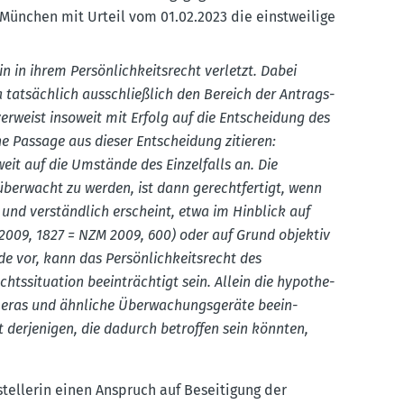
ht München mit Urteil vom 01.02.2023 die einst­weilige
n in ihrem Persön­lich­keits­recht verletzt. Dabei
tatsächlich ausschlie­ßlich den Bereich der Antrags­
e verweist insoweit mit Erfolg auf die Entscheidung des
ne Passage aus dieser Entscheidung zitieren:
t auf die Umstände des Einzel­falls an. Die
erwacht zu werden, ist dann gerecht­fertigt, wenn
und verständlich erscheint, etwa im Hinblick auf
 2009, 1827 = NZM 2009, 600) oder auf Grund objektiv
vor, kann das Persön­lich­keits­recht des
s­si­tuation beein­trächtigt sein. Allein die hypothe­
meras und ähnliche Überwa­chungs­geräte beein­
ht derje­nigen, die dadurch betroffen sein könnten,
tel­lerin einen Anspruch auf Besei­tigung der