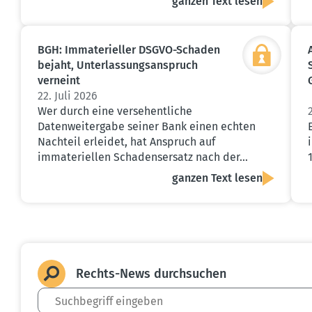
ganzen Text lesen
BGH: Immate­ri­eller DSGVO-Schaden
bejaht, Unter­las­sungs­an­spruch
verneint
22. Juli 2026
Wer durch eine versehentliche
Datenweitergabe seiner Bank einen echten
Nachteil erleidet, hat Anspruch auf
immateriellen Schadensersatz nach der…
ganzen Text lesen
Rechts-News durch­suchen