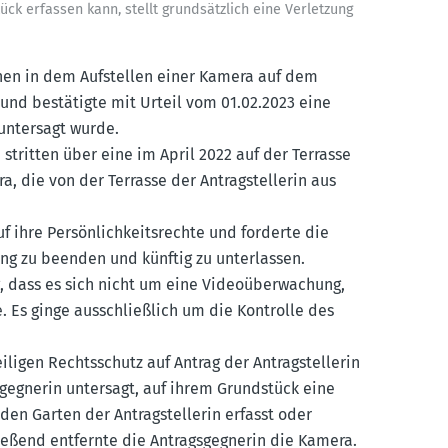
ück erfassen kann, stellt grund­sätzlich eine Verletzung
chen in dem Aufstellen einer Kamera auf dem
g und bestä­tigte mit Urteil vom 01.02.2023 eine
 untersagt wurde.
tritten über eine im April 2022 auf der Terrasse
a, die von der Terrasse der Antrag­stel­lerin aus
f ihre Persön­lich­keits­rechte und forderte die
chung zu beenden und künftig zu unter­lassen.
, dass es sich nicht um eine Video­über­wa­chung,
Es ginge ausschlie­ßlich um die Kontrolle des
ligen Rechts­schutz auf Antrag der Antrag­stel­lerin
geg­nerin untersagt, auf ihrem Grund­stück eine
den Garten der Antrag­stel­lerin erfasst oder
eßend entfernte die Antrags­geg­nerin die Kamera.