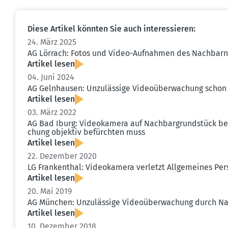
Diese Artikel könnten Sie auch inter­es­sieren:
24. März 2025
AG Lörrach: Fotos und Video-Aufnahmen des Nachbarn
Artikel lesen
04. Juni 2024
AG Gelnhausen: Unzulässige Video­über­wa­chung scho
Artikel lesen
03. März 2022
AG Bad Iburg: Video­kamera auf Nachbar­grund­stück b
chung objektiv befürchten muss
Artikel lesen
22. Dezember 2020
LG Frankenthal: Video­kamera verletzt Allge­meines Pe
Artikel lesen
20. Mai 2019
AG München: Unzulässige Video­über­wa­chung durch N
Artikel lesen
10. Dezember 2018