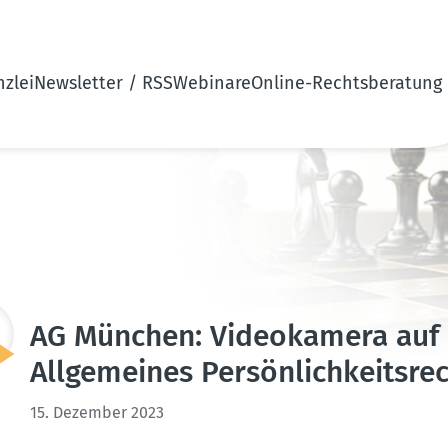
zlei
Newsletter / RSS
Webinare
Online-Rechtsberatung
AG München: Video­kamera auf 
Allge­meines Persön­lich­keits­re
15. Dezember 2023