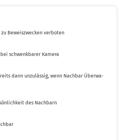
 zu Beweis­zwecken verboten
n bei schwenk­barer Kamera
ereits dann unzulässig, wenn Nachbar Überwa­
rsön­lichkeit des Nachbarn
achbar