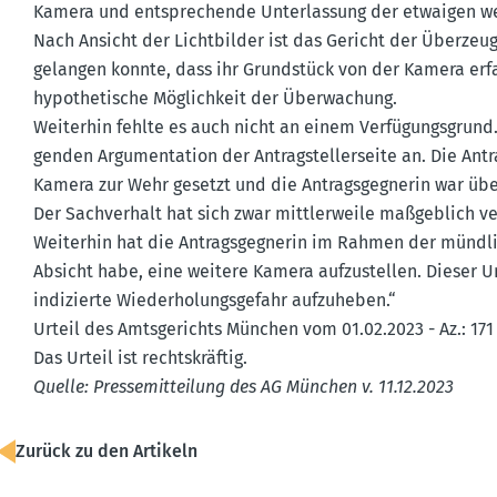
Kamera und entspre­chende Unter­lassung der etwaigen wei
Nach Ansicht der Licht­bilder ist das Gericht der Überzeugu
gelangen konnte, dass ihr Grund­stück von der Kamera erf
hypothe­tische Möglichkeit der Überwa­chung.
Weiterhin fehlte es auch nicht an einem Verfü­gungs­grund
genden Argumen­tation der Antrag­stel­ler­seite an. Die Antr
Kamera zur Wehr gesetzt und die Antrags­geg­nerin war üb
Der Sachverhalt hat sich zwar mittler­weile maßgeblich v
Weiterhin hat die Antrags­geg­nerin im Rahmen der mündli
Absicht habe, eine weitere Kamera aufzu­stellen. Dieser 
indizierte Wieder­ho­lungs­gefahr aufzu­heben.“
Urteil des Amtsge­richts München vom 01.02.2023 - Az.: 171
Das Urteil ist rechts­kräftig.
Quelle: Presse­mit­teilung des AG München v. 11.12.2023
Zurück zu den Artikeln