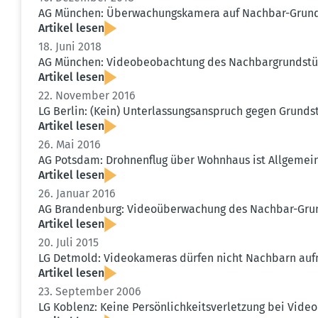
AG München: Überwa­chungs­kamera auf Nachbar-Grund­s
Artikel lesen
18. Juni 2018
AG München: Video­be­ob­achtung des Nachbar­grund­stüc
Artikel lesen
22. November 2016
LG Berlin: (Kein) Unter­las­sungs­an­spruch gegen Grun
Artikel lesen
26. Mai 2016
AG Potsdam: Drohnenflug über Wohnhaus ist Allge­meine 
Artikel lesen
26. Januar 2016
AG Brandenburg: Video­über­wa­chung des Nachbar-Grun
Artikel lesen
20. Juli 2015
LG Detmold: Video­ka­meras dürfen nicht Nachbarn a
Artikel lesen
23. September 2006
LG Koblenz: Keine Persön­lich­keits­ver­letzung bei Vid