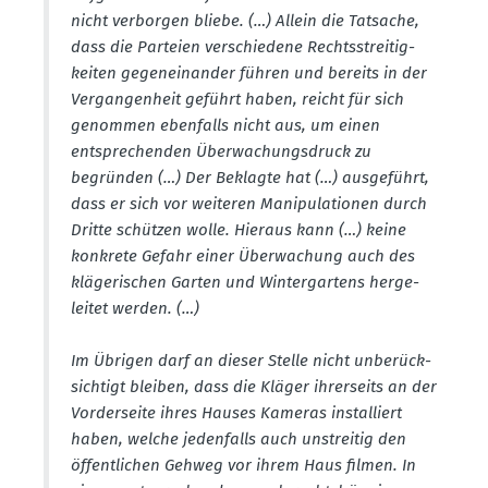
nicht verborgen bliebe. (…) Allein die Tatsache,
dass die Parteien verschiedene Rechts­strei­tig­
keiten gegen­ein­ander führen und bereits in der
Vergan­genheit geführt haben, reicht für sich
genommen ebenfalls nicht aus, um einen
entspre­chenden Überwa­chungs­druck zu
begründen (…) Der Beklagte hat (…) ausge­führt,
dass er sich vor weiteren Manipu­la­tionen durch
Dritte schützen wolle. Hieraus kann (…) keine
konkrete Gefahr einer Überwa­chung auch des
kläge­ri­schen Garten und Winter­gartens herge­
leitet werden. (…)
Im Übrigen darf an dieser Stelle nicht unberück­
sichtigt bleiben, dass die Kläger ihrer­seits an der
Vorder­seite ihres Hauses Kameras instal­liert
haben, welche jeden­falls auch unstreitig den
öffent­lichen Gehweg vor ihrem Haus filmen. In