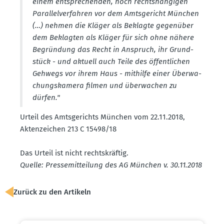
einem entspre­chenden, noch rechts­hän­gigen
Paral­lel­ver­fahren vor dem Amtsge­richt München
(…) nehmen die Kläger als Beklagte gegenüber
dem Beklagten als Kläger für sich ohne nähere
Begründung das Recht in Anspruch, ihr Grund­
stück - und aktuell auch Teile des öffent­lichen
Gehwegs vor ihrem Haus - mithilfe einer Überwa­
chungs­kamera filmen und überwachen zu
dürfen."
Urteil des Amtsge­richts München vom 22.11.2018,
Akten­zeichen 213 C 15498/18
Das Urteil ist nicht rechts­kräftig.
Quelle: Presse­mit­teilung des AG München v. 30.11.2018
Zurück zu den Artikeln