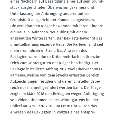
eines Nachbarn auf Besei­tigung einer auf sein Grund­
stück ausge­rich­teten Überwa­chungs­kamera und
Unter­lassung der Anbringung anderer auf sein
Grund­stück ausge­rich­teter Kameras abgewiesen.
Die verhei­ra­teten Kläger bewohnen mit ihren Kindern
ein Haus in München-Neuaubing mit einem
angebauten Winter­garten. Der Beklagte bewohnt das
unmit­telbar angren­zende Haus. Die Parteien sind seit
mehreren Jahren in Streit. Das Anwesen des
Beklagten wurde durch Dritte mehrfach im Grenz­be­
reich zum Winter­garten der Kläger beschädigt. Der
Beklagte instal­lierte Anfang 2017 zwei Überwa­chungs­
ka­meras, welche von dem jeweils erfassten Bereich
Aufzeich­nungen fertigen und deren Einstel­lungs­be­
reich nur manuell geändert werden kann. Der Kläger
zeigte im März 2018 den Beklagten wegen Anfer­tigung
von Video­auf­nahmen seines Winter­gartens bei der
Polizei an. Am 19.07.2018 um 06:30 Uhr wurde das
Anwesen des Beklagten in Vollzug eines entspre­