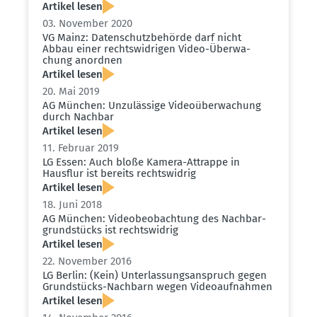
Artikel lesen
03. November 2020
VG Mainz: Daten­schutz­be­hörde darf nicht
Abbau einer rechts­wid­rigen Video-Überwa­
chung anordnen
Artikel lesen
20. Mai 2019
AG München: Unzulässige Video­über­wa­chung
durch Nachbar
Artikel lesen
11. Februar 2019
LG Essen: Auch bloße Kamera-Attrappe in
Hausflur ist bereits rechts­widrig
Artikel lesen
18. Juni 2018
AG München: Video­be­ob­achtung des Nachbar­
grund­stücks ist rechts­widrig
Artikel lesen
22. November 2016
LG Berlin: (Kein) Unter­las­sungs­an­spruch gegen
Grund­stücks-Nachbarn wegen Video­auf­nahmen
Artikel lesen