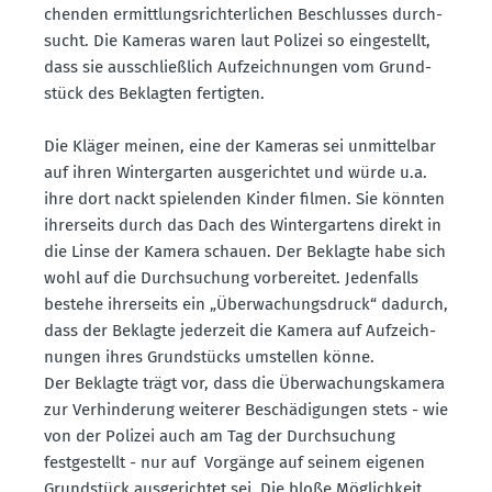
chenden ermitt­lungs­rich­ter­lichen Beschlusses durch­
sucht. Die Kameras waren laut Polizei so einge­stellt,
dass sie ausschlie­ßlich Aufzeich­nungen vom Grund­
stück des Beklagten fertigten.
Die Kläger meinen, eine der Kameras sei unmit­telbar
auf ihren Winter­garten ausge­richtet und würde u.a.
ihre dort nackt spielenden Kinder filmen. Sie könnten
ihrer­seits durch das Dach des Winter­gartens direkt in
die Linse der Kamera schauen. Der Beklagte habe sich
wohl auf die Durch­su­chung vorbe­reitet. Jeden­falls
bestehe ihrer­seits ein „Überwa­chungs­druck“ dadurch,
dass der Beklagte jederzeit die Kamera auf Aufzeich­
nungen ihres Grund­stücks umstellen könne.
Der Beklagte trägt vor, dass die Überwa­chungs­kamera
zur Verhin­derung weiterer Beschä­di­gungen stets - wie
von der Polizei auch am Tag der Durch­su­chung
festge­stellt - nur auf Vorgänge auf seinem eigenen
Grund­stück ausge­richtet sei. Die bloße Möglichkeit