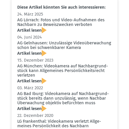
Diese Artikel könnten Sie auch inter­es­sieren:
24. März 2025
AG Lörrach: Fotos und Video-Aufnahmen des
Nachbarn zu Beweis­zwecken verboten
Artikel lesen
04. Juni 2024
AG Gelnhausen: Unzulässige Video­über­wa­chung
schon bei schwenk­barer Kamera
Artikel lesen
15. Dezember 2023
AG München: Video­kamera auf Nachbar­grund­
stück kann Allge­meines Persön­lich­keits­recht
verletzen
Artikel lesen
03. März 2022
AG Bad Iburg: Video­kamera auf Nachbar­grund­
stück bereits dann unzulässig, wenn Nachbar
Überwa­chung objektiv befürchten muss
Artikel lesen
22. Dezember 2020
LG Frankenthal: Video­kamera verletzt Allge­
meines Persön­lichkeit des Nachbarn