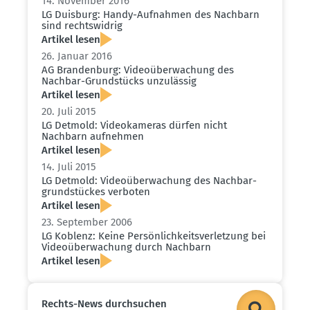
14. November 2016
LG Duisburg: Handy-Aufnahmen des Nachbarn
sind rechts­widrig
Artikel lesen
26. Januar 2016
AG Brandenburg: Video­über­wa­chung des
Nachbar-Grund­stücks unzulässig
Artikel lesen
20. Juli 2015
LG Detmold: Video­ka­meras dürfen nicht
Nachbarn aufnehmen
Artikel lesen
14. Juli 2015
LG Detmold: Video­über­wa­chung des Nachbar­
grund­stückes verboten
Artikel lesen
23. September 2006
LG Koblenz: Keine Persön­lich­keits­ver­letzung bei
Video­über­wa­chung durch Nachbarn
Artikel lesen
Rechts-News durch­suchen