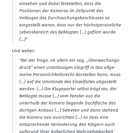
einsehen und dabei feststellen, dass die
Positionen der Kameras im Zeitpunkt des
Vollzuges des Durch­su­chungs­be­schlusses so
einge­stellt waren, dass nur der höchst­per­sön­liche
Lebens­be­reich des Beklagten (…) gefilmt wurde.
(…)"
Und weiter:
"Bei der Frage, ob allein ein sog. „Überwa­chungs­
druck“ einen unzuläs­sigen Eingriff in das allge­
meine Persön­lich­keits­recht darstellen kann, muss
(…) auf die Umstände des Einzel­falles abgestellt
werden. (…) Die Klage­partei selbst trägt vor, der
Beklagte müsse (…) vom Fenster aus die
unterhalb der Kamera liegende Dachfläche des
dortigen Anbaus (...) betreten und dann stehend
die Kamera neu ausrichten (…) so dass eine
entspre­chende Verän­derung den Klägern auch
aufgrund ihrer äußer­lichen Wahrnehm­barkeit