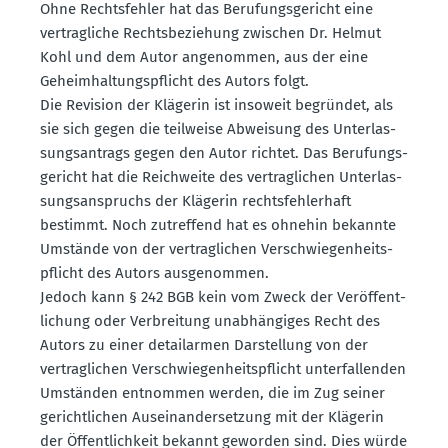
Ohne Rechts­fehler hat das Berufungs­ge­richt eine
vertrag­liche Rechts­be­ziehung zwischen Dr. Helmut
Kohl und dem Autor angenommen, aus der eine
Geheim­hal­tungs­pflicht des Autors folgt.
Die Revision der Klägerin ist insoweit begründet, als
sie sich gegen die teilweise Abweisung des Unter­las­
sungs­an­trags gegen den Autor richtet. Das Berufungs­
ge­richt hat die Reich­weite des vertrag­lichen Unter­las­
sungs­an­spruchs der Klägerin rechts­feh­lerhaft
bestimmt. Noch zutreffend hat es ohnehin bekannte
Umstände von der vertrag­lichen Verschwie­gen­heits­
pflicht des Autors ausge­nommen.
Jedoch kann § 242 BGB kein vom Zweck der Veröf­fent­
li­chung oder Verbreitung unabhän­giges Recht des
Autors zu einer detail­armen Darstellung von der
vertrag­lichen Verschwie­gen­heits­pflicht unter­fal­lenden
Umständen entnommen werden, die im Zug seiner
gericht­lichen Ausein­an­der­setzung mit der Klägerin
der Öffent­lichkeit bekannt geworden sind. Dies würde