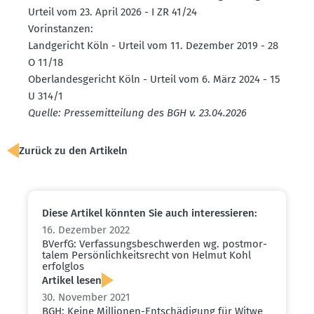
Urteil vom 23. April 2026 - I ZR 41/24
Vorin­stanzen:
Landge­richt Köln - Urteil vom 11. Dezember 2019 - 28
O 11/18
Oberlan­des­ge­richt Köln - Urteil vom 6. März 2024 - 15
U 314/1
Quelle: Presse­mit­teilung des BGH v. 23.04.2026
Zurück zu den Artikeln
Diese Artikel könnten Sie auch inter­es­sieren:
16. Dezember 2022
BVerfG: Verfas­sungs­be­schwerden wg. postmor­
talem Persön­lich­keits­recht von Helmut Kohl
erfolglos
Artikel lesen
30. November 2021
BGH: Keine Millionen-Entschä­digung für Witwe