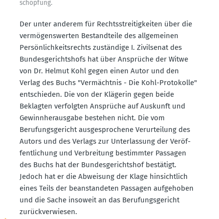
schöpfung.
Der unter anderem für Rechts­strei­tig­keiten über die
vermö­gens­werten Bestand­teile des allge­meinen
Persön­lich­keits­rechts zuständige I. Zivil­senat des
Bundes­ge­richtshofs hat über Ansprüche der Witwe
von Dr. Helmut Kohl gegen einen Autor und den
Verlag des Buchs "Vermächtnis - Die Kohl-Proto­kolle"
entschieden. Die von der Klägerin gegen beide
Beklagten verfolgten Ansprüche auf Auskunft und
Gewinn­her­ausgabe bestehen nicht. Die vom
Berufungs­ge­richt ausge­spro­chene Verur­teilung des
Autors und des Verlags zur Unter­lassung der Veröf­
fent­li­chung und Verbreitung bestimmter Passagen
des Buchs hat der Bundes­ge­richtshof bestätigt.
Jedoch hat er die Abweisung der Klage hinsichtlich
eines Teils der beanstan­deten Passagen aufge­hoben
und die Sache insoweit an das Berufungs­ge­richt
zurück­ver­wiesen.