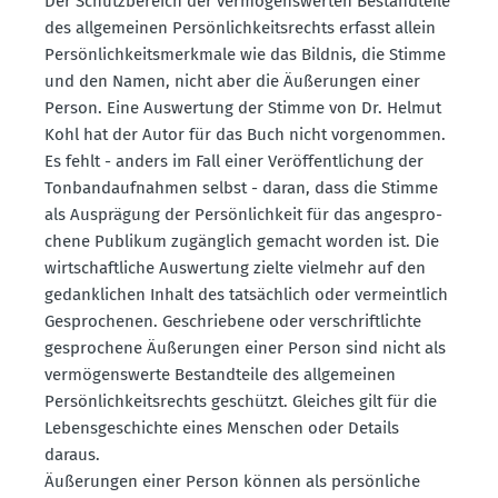
Der Schutz­be­reich der vermö­gens­werten Bestand­teile
des allge­meinen Persön­lich­keits­rechts erfasst allein
Persön­lich­keits­merkmale wie das Bildnis, die Stimme
und den Namen, nicht aber die Äußerungen einer
Person. Eine Auswertung der Stimme von Dr. Helmut
Kohl hat der Autor für das Buch nicht vorge­nommen.
Es fehlt - anders im Fall einer Veröf­fent­li­chung der
Tonband­auf­nahmen selbst - daran, dass die Stimme
als Ausprägung der Persön­lichkeit für das angespro­
chene Publikum zugänglich gemacht worden ist. Die
wirtschaft­liche Auswertung zielte vielmehr auf den
gedank­lichen Inhalt des tatsächlich oder vermeintlich
Gespro­chenen. Geschriebene oder verschrift­lichte
gespro­chene Äußerungen einer Person sind nicht als
vermö­gens­werte Bestand­teile des allge­meinen
Persön­lich­keits­rechts geschützt. Gleiches gilt für die
Lebens­ge­schichte eines Menschen oder Details
daraus.
Äußerungen einer Person können als persön­liche