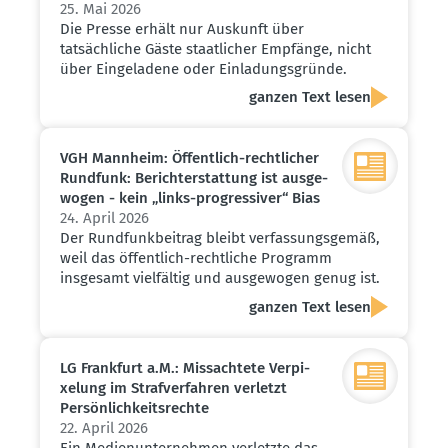
25. Mai 2026
Die Presse erhält nur Auskunft über
tatsächliche Gäste staatlicher Empfänge, nicht
über Eingeladene oder Einladungsgründe.
ganzen Text lesen
VGH Mannheim: Öffentlich-recht­licher
Rundfunk: Bericht­erstattung ist ausge­
wogen - kein „links-progres­siver“ Bias
24. April 2026
Der Rundfunkbeitrag bleibt verfassungsgemäß,
weil das öffentlich-rechtliche Programm
insgesamt vielfältig und ausgewogen genug ist.
ganzen Text lesen
LG Frankfurt a.M.: Missachtete Verpi­
xelung im Straf­ver­fahren verletzt
Persön­lich­keits­rechte
22. April 2026
Ein Medienunternehmen verletzte das