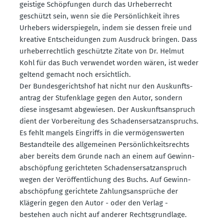
geistige Schöp­fungen durch das Urheber­recht
geschützt sein, wenn sie die Persön­lichkeit ihres
Urhebers wider­spiegeln, indem sie dessen freie und
kreative Entschei­dungen zum Ausdruck bringen. Dass
urheber­rechtlich geschützte Zitate von Dr. Helmut
Kohl für das Buch verwendet worden wären, ist weder
geltend gemacht noch ersichtlich.
Der Bundes­ge­richtshof hat nicht nur den Auskunfts­
antrag der Stufen­klage gegen den Autor, sondern
diese insgesamt abgewiesen. Der Auskunfts­an­spruch
dient der Vorbe­reitung des Schadens­er­satz­an­spruchs.
Es fehlt mangels Eingriffs in die vermö­gens­werten
Bestand­teile des allge­meinen Persön­lich­keits­rechts
aber bereits dem Grunde nach an einem auf Gewinn­
ab­schöpfung gerich­teten Schadens­er­satz­an­spruch
wegen der Veröf­fent­li­chung des Buchs. Auf Gewinn­
ab­schöpfung gerichtete Zahlungs­an­sprüche der
Klägerin gegen den Autor - oder den Verlag -
bestehen auch nicht auf anderer Rechts­grundlage.