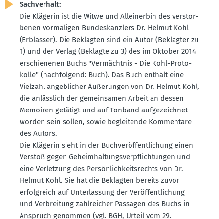
Sachverhalt:
Die Klägerin ist die Witwe und Allein­erbin des verstor­
benen vorma­ligen Bundes­kanzlers Dr. Helmut Kohl
(Erblasser). Die Beklagten sind ein Autor (Beklagter zu
1) und der Verlag (Beklagte zu 3) des im Oktober 2014
erschie­nenen Buchs "Vermächtnis - Die Kohl-Proto­
kolle" (nachfolgend: Buch). Das Buch enthält eine
Vielzahl angeb­licher Äußerungen von Dr. Helmut Kohl,
die anlässlich der gemein­samen Arbeit an dessen
Memoiren getätigt und auf Tonband aufge­zeichnet
worden sein sollen, sowie beglei­tende Kommentare
des Autors.
Die Klägerin sieht in der Buchver­öf­fent­li­chung einen
Verstoß gegen Geheim­hal­tungs­ver­pflich­tungen und
eine Verletzung des Persön­lich­keits­rechts von Dr.
Helmut Kohl. Sie hat die Beklagten bereits zuvor
erfolg­reich auf Unter­lassung der Veröf­fent­li­chung
und Verbreitung zahlreicher Passagen des Buchs in
Anspruch genommen (vgl. BGH, Urteil vom 29.