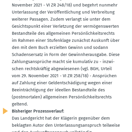
November 2021 - VI ZR 248/18) und begehrt nunmehr
Unter­lassung der Veröf­fent­li­chung und Verbreitung
weiterer Passagen. Zudem verlangt sie unter dem
Gesichts­punkt einer Verletzung der vermö­gens­werten
Bestand­teile des allge­meinen Persön­lich­keits­rechts
im Rahmen einer Stufen­klage zunächst Auskunft über
den mit dem Buch erzielten Gewinn und sodann
Schadens­ersatz in Form der Gewinn­her­ausgabe. Diese
Zahlungs­an­sprüche macht sie kumulativ zu - inzwi­
schen rechts­kräftig abgewie­senen (vgl. BGH, Urteil
vom 29. November 2021 - VI ZR 258/18) - Ansprüchen
auf Zahlung einer Geldent­schä­digung wegen einer
Beein­träch­tigung der ideellen Bestand­teile des
(postmor­talen) allge­meinen Persön­lich­keits­rechts
geltend.
Bishe­riger Prozess­verlauf:
Das Landge­richt hat der Klägerin gegenüber dem
beklagten Autor den Unter­las­sungs­an­spruch teilweise