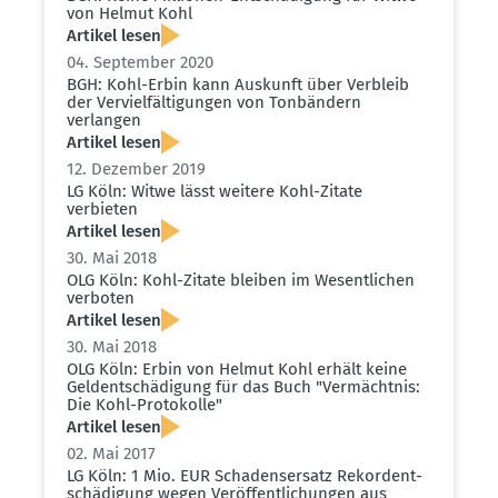
von Helmut Kohl
Artikel lesen
04. September 2020
BGH: Kohl-Erbin kann Auskunft über Verbleib
der Verviel­fäl­ti­gungen von Tonbändern
verlangen
Artikel lesen
12. Dezember 2019
LG Köln: Witwe lässt weitere Kohl-Zitate
verbieten
Artikel lesen
30. Mai 2018
OLG Köln: Kohl-Zitate bleiben im Wesent­lichen
verboten
Artikel lesen
30. Mai 2018
OLG Köln: Erbin von Helmut Kohl erhält keine
Geldent­schä­digung für das Buch "Vermächtnis:
Die Kohl-Proto­kolle"
Artikel lesen
02. Mai 2017
LG Köln: 1 Mio. EUR Schadens­ersatz Rekor­d­ent­
schä­digung wegen Veröf­fent­li­chungen aus