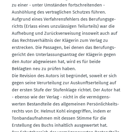
zu einer - unter Umständen fortschrei­tenden -
Aushöhlung des vertrag­lichen Schutzes führen.
Aufgrund eines Verfah­rens­fehlers des Berufungs­ge­
richts (Erlass eines unzuläs­sigen Teilur­teils) war die
Aufhebung und Zurück­ver­weisung insoweit auch auf
das Rechts­ver­hältnis der Klägerin zum Verlag zu
erstrecken. Die Passagen, bei denen das Berufungs­
ge­richt den Unter­las­sungs­antrag der Klägerin gegen
den Autor abgewiesen hat, wird es für beide
Beklagten neu zu prüfen haben.
Die Revision des Autors ist begründet, soweit er sich
gegen seine Verur­teilung zur Auskunfts­er­teilung auf
der ersten Stufe der Stufen­klage richtet. Der Autor hat
- ebenso wie der Verlag - nicht in die vermö­gens­
werten Bestand­teile des allge­meinen Persön­lich­keits­
rechts von Dr. Helmut Kohl einge­griffen, indem er
Tonband­auf­nahmen mit dessen Stimme für die
Erstellung des Buchs inhaltlich ausge­wertet hat.