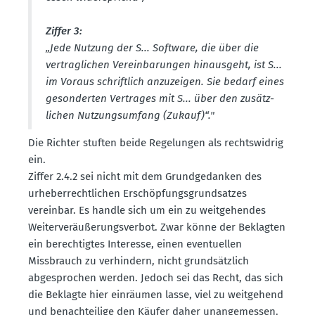
Ziffer 3:
„Jede Nutzung der S... Software, die über die
vertrag­lichen Verein­ba­rungen hinausgeht, ist S...
im Voraus schriftlich anzuzeigen. Sie bedarf eines
geson­derten Vertrages mit S... über den zusätz­
lichen Nutzungs­umfang (Zukauf)“."
Die Richter stuften beide Regelungen als rechts­widrig
ein.
Ziffer 2.4.2 sei nicht mit dem Grund­ge­danken des
urheber­recht­lichen Erschöp­fungs­grund­satzes
vereinbar. Es handle sich um ein zu weitge­hendes
Weiter­ver­äu­ße­rungs­verbot. Zwar könne der Beklagten
ein berech­tigtes Interesse, einen eventu­ellen
Missbrauch zu verhindern, nicht grund­sätzlich
abgesprochen werden. Jedoch sei das Recht, das sich
die Beklagte hier einräumen lasse, viel zu weitgehend
und benach­teilige den Käufer daher unange­messen.