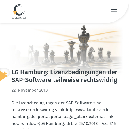
LG Hamburg: Lizenz­be­din­gungen der
SAP-Software teilweise rechts­widrig
22. November 2013
Die Lizenz­be­din­gungen der SAP-Software sind
teilweise rechts­widrig <link http: www.​landes­recht.​
hamburg.​de jportal portal page _blank external-link-
new-window>(LG Hamburg, Urt. v. 25.10.2013 - Az.: 315