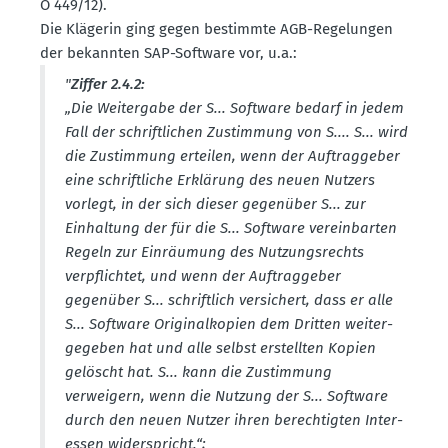
O 449/12).
Die Klägerin ging gegen bestimmte AGB-Regelungen
der bekannten SAP-Software vor, u.a.:
"
Ziffer 2.4.2:
„Die Weitergabe der S... Software bedarf in jedem
Fall der schrift­lichen Zustimmung von S.... S... wird
die Zustimmung erteilen, wenn der Auftrag­geber
eine schrift­liche Erklärung des neuen Nutzers
vorlegt, in der sich dieser gegenüber S... zur
Einhaltung der für die S... Software verein­barten
Regeln zur Einräumung des Nutzungs­rechts
verpflichtet, und wenn der Auftrag­geber
gegenüber S... schriftlich versi­chert, dass er alle
S... Software Origi­nal­kopien dem Dritten weiter­
ge­geben hat und alle selbst erstellten Kopien
gelöscht hat. S... kann die Zustimmung
verweigern, wenn die Nutzung der S... Software
durch den neuen Nutzer ihren berech­tigten Inter­
essen wider­spricht.“;