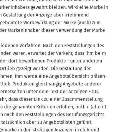
Marken­in­habers gewahrt bleiben. Wird eine Marke in
 Gestaltung der Anzeige aber irreführend
sge­beutete Werbe­wirkung der Marke (auch) zum
 der Marken­in­haber dieser Verwendung der Marke
chie­denen Verfahren: Nach den Feststel­lungen des
nstanden waren, erwartet der Verkehr, dass ihm beim
te der dort bewor­benen Produkte - unter anderem
n Ortlieb gezeigt werden. Die Gestaltung der
ehmen, ihm werde eine Angebots­über­sicht präsen­
Ortlieb-Produkten gleich­rangig Angebote anderer
er­net­seiten unter dem Text der Anzeigen - z.B.
lmehr, dass dieser Link zu einer Zusam­men­stellung
 die genannten Kriterien erfüllen, mithin (allein)
nach den Feststel­lungen des Berufungs­ge­richts
tatsächlich aber zu Angebots­listen geführt
e­marke in den strei­tigen Anzeigen irreführend