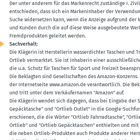
Der unter anderem für das Marken­recht zuständige I. Zivil
entschieden, dass sich ein Marken­in­haber der Verwendun
Suche wider­setzen kann, wenn die Anzeige aufgrund der 
und Kunden durch die auf diese Weise ausge­beutete Wer
Fremd­pro­dukten geleitet werden.
Sachverhalt:
Die Klägerin ist Herstel­lerin wasser­dichter Taschen und T
Ortlieb vermarktet. Sie ist Inhaberin einer ausschlie­ß­l
die u.a. Schutz für Taschen für Sport und Freizeit beanspr
Die Beklagten sind Gesell­schaften des Amazon-Konzerns. D
der Inter­net­seite www.​amazon.​de verant­wortlich. Die Bekl
und tritt unter dem Verkäu­fer­namen "Amazon" auf.
Die Klägerin wendet sich dagegen, dass bei Eingabe der Suc
Gepäck­tasche" und "Ortlieb Outlet" in die Google-Suchf
erschienen, die die Wörter "Ortlieb Fahrrad­tasche", "Ortl
Ortlieb" und "Ortlieb Gepäck­ta­schen" enthielten und mit
die neben Ortlieb-Produkten auch Produkte anderer Herste