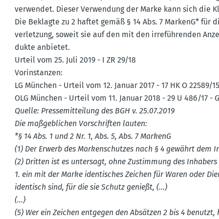
verwendet. Dieser Verwendung der Marke kann sich die Kl
Die Beklagte zu 2 haftet gemäß § 14 Abs. 7 MarkenG* für 
ver­letzung, soweit sie auf den mit den irrefüh­renden Anze
dukte anbietet.
Urteil vom 25. Juli 2019 - I ZR 29/18
Vorin­stanzen:
LG München - Urteil vom 12. Januar 2017 - 17 HK O 22589/1
OLG München - Urteil vom 11. Januar 2018 - 29 U 486/17 -
Quelle: Presse­mit­teilung des BGH v. 25.07.2019
Die maßgeb­lichen Vorschriften lauten:
*§ 14 Abs. 1 und 2 Nr. 1, Abs. 5, Abs. 7 MarkenG
(1) Der Erwerb des Marken­schutzes nach § 4 gewährt dem In
(2) Dritten ist es untersagt, ohne Zustimmung des Inhabers
1. ein mit der Marke identi­sches Zeichen für Waren oder Dien
identisch sind, für die sie Schutz genießt, (…)
(…)
(5) Wer ein Zeichen entgegen den Absätzen 2 bis 4 benutzt,