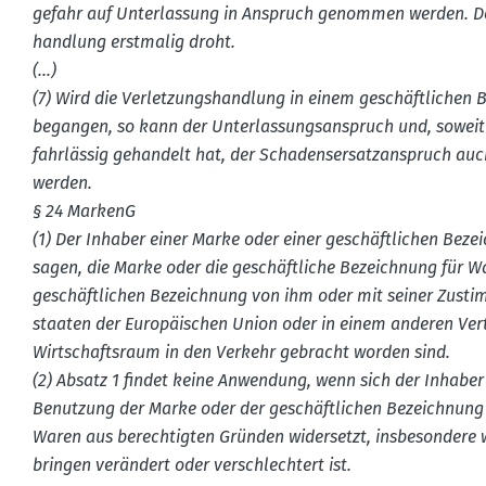
gefahr auf Unter­lassung in Anspruch genommen werden. D
handlung erstmalig droht.
(…)
(7) Wird die Verlet­zungs­handlung in einem geschäft­lichen
begangen, so kann der Unter­las­sungs­an­spruch und, soweit
fahrlässig gehandelt hat, der Schadens­er­satz­an­spruch a
werden.
§ 24 MarkenG
(1) Der Inhaber einer Marke oder einer geschäft­lichen Beze
sagen, die Marke oder die geschäft­liche Bezeichnung für W
geschäft­lichen Bezeichnung von ihm oder mit seiner Zusti
staaten der Europäi­schen Union oder in einem anderen Ve
Wirtschaftsraum in den Verkehr gebracht worden sind.
(2) Absatz 1 findet keine Anwendung, wenn sich der Inhaber
Benutzung der Marke oder der geschäft­lichen Bezeichnun
Waren aus berech­tigten Gründen wider­setzt, insbe­sondere
bringen verändert oder verschlechtert ist.