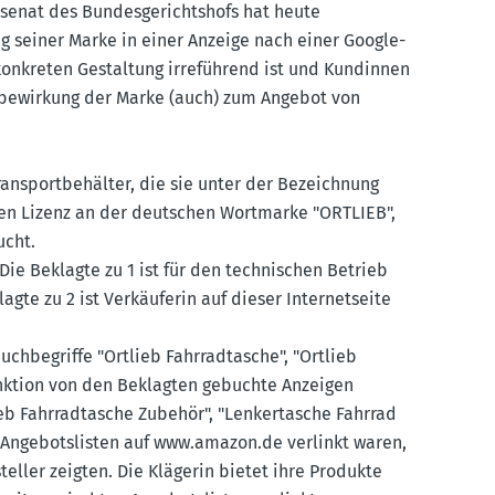
­senat des Bundes­ge­richtshofs hat heute
g seiner Marke in einer Anzeige nach einer Google-
konkreten Gestaltung irreführend ist und Kundinnen
be­wirkung der Marke (auch) zum Angebot von
rans­port­be­hälter, die sie unter der Bezeichnung
ichen Lizenz an der deutschen Wortmarke "ORTLIEB",
ucht.
ie Beklagte zu 1 ist für den techni­schen Betrieb
agte zu 2 ist Verkäu­ferin auf dieser Inter­net­seite
hbe­griffe "Ortlieb Fahrrad­tasche", "Ortlieb
unktion von den Beklagten gebuchte Anzeigen
ieb Fahrrad­tasche Zubehör", "Lenker­tasche Fahrrad
 Angebots­listen auf www.​amazon.​de verlinkt waren,
ller zeigten. Die Klägerin bietet ihre Produkte