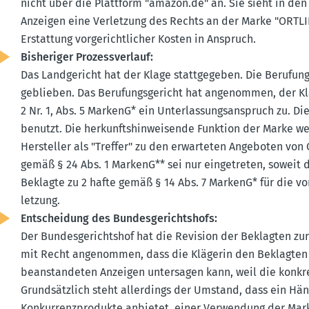
nicht über die Plattform "amazon.​de" an. Sie sieht in de
Anzeigen eine Verletzung des Rechts an der Marke "ORTLI
Erstattung vorge­richt­licher Kosten in Anspruch.
Bishe­riger Prozess­verlauf:
Das Landge­richt hat der Klage statt­ge­geben. Die Berufu
geblieben. Das Berufungs­ge­richt hat angenommen, der K
2 Nr. 1, Abs. 5 MarkenG* ein Unter­las­sungs­an­spruch zu. 
benutzt. Die herkunfts­hin­wei­sende Funktion der Marke 
Hersteller als "Treffer" zu den erwar­teten Angeboten von
gemäß § 24 Abs. 1 MarkenG** sei nur einge­treten, soweit 
Beklagte zu 2 hafte gemäß § 14 Abs. 7 MarkenG* für die v
letzung.
Entscheidung des Bundes­ge­richtshofs:
Der Bundes­ge­richtshof hat die Revision der Beklagten zur
mit Recht angenommen, dass die Klägerin den Beklagten
beanstan­deten Anzeigen unter­sagen kann, weil die konkre
Grund­sätzlich steht aller­dings der Umstand, dass ein Hä
Konkur­renz­pro­dukte anbietet, einer Verwendung der Mar