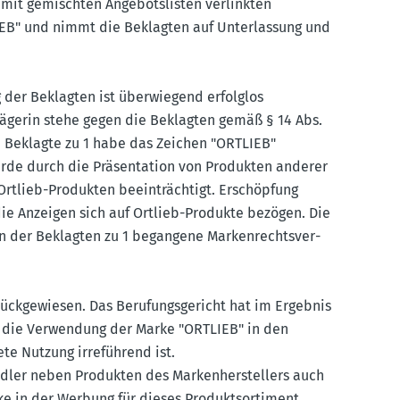
n mit gemischten Angebots­listen verlinkten
EB" und nimmt die Beklagten auf Unter­lassung und
ng der Beklagten ist überwiegend erfolglos
lägerin stehe gegen die Beklagten gemäß § 14 Abs.
Die Beklagte zu 1 habe das Zeichen "ORTLIEB"
werde durch die Präsen­tation von Produkten anderer
 Ortlieb-Produkten beein­trächtigt. Erschöpfung
die Anzeigen sich auf Ortlieb-Produkte bezögen. Die
on der Beklagten zu 1 begangene Marken­rechts­ver­
ück­ge­wiesen. Das Berufungs­ge­richt hat im Ergebnis
 die Verwendung der Marke "ORTLIEB" in den
te Nutzung irreführend ist.
ndler neben Produkten des Marken­her­stellers auch
ke in der Werbung für dieses Produktsor­timent