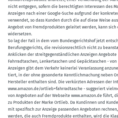
nicht entgegen, sofern die berech­tigten Inter­essen des 
Anzeigen nach einer Google-Suche aufgrund der konkreten
verwendet, so dass Kunden durch die auf diese Weise au
Angebot von Fremd­pro­dukten geleitet werden, kann sich
wider­setzen.
So lag der Fall in dem vom Bundes­ge­richtshof jetzt ents
Berufungs­ge­richts, die revisi­ons­rechtlich nicht zu bea
Anklicken der streit­ge­gen­ständ­lichen Anzeigen Angebo
Fahrrad­ta­schen, Lenker­ta­schen und Gepäck­ta­schen - vo
Anzeigen gibt dem Verkehr keinerlei Veran­lassung anzun
tiert, in der ohne geson­derte Kennt­lich­ma­chung neben 
Hersteller enthalten sind. Die verkürzten Adressen der Int
www.​amazon.​de/​ort​lieb+fah​rrad​tasc​he - sugge­riert vie
von Angeboten auf der Webseite www.​amazon.​de führt, die
zu Produkten der Marke Ortlieb. Da Kundinnen und Kunden 
mit spezi­fisch zur Anzeige passenden Angeboten rechnen, 
werden, die auch Fremd­pro­dukte enthalten, wird die Klag