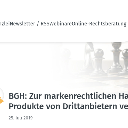
zlei
Newsletter / RSS
Webinare
Online-Rechtsberatung
BGH: Zur marken­recht­lichen H
Produkte von Dritt­an­bietern 
25. Juli 2019