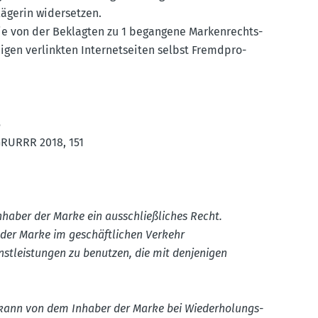
ägerin wider­setzen.
die von der Beklagten zu 1 begangene Marken­rechts­
igen verlinkten Inter­net­seiten selbst Fremd­pro­
5
 GRURRR 2018, 151
haber der Marke ein ausschlie­ß­liches Recht.
 der Marke im geschäft­lichen Verkehr
st­leis­tungen zu benutzen, die mit denje­nigen
 kann von dem Inhaber der Marke bei Wieder­ho­lungs­