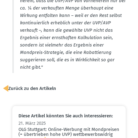
herein, dass die UVP/AVP von vorne­herein nur bei
ca. ¼ der verkauften Menge überhaupt eine
Wirkung entfalten kann – weil er den Rest selbst
konti­nu­ierlich erheblich unter der UVP/AVP
verkauft –, kann die gewählte UVP nicht das
Ergebnis einer ernst­haften Kalku­lation sein,
sondern ist vielmehr das Ergebnis einer
Mondpreis-Strategie, die eine Rabat­tierung
sugge­rieren soll, die es in Wirklichkeit so gar
nicht gibt."
Zurück zu den Artikeln
Diese Artikel könnten Sie auch inter­es­sieren:
21. März 2025
OLG Stuttgart: Online-Werbung mit Mondpreisen
(= übertrieben hohe UVP) wettbe­werbs­widrig