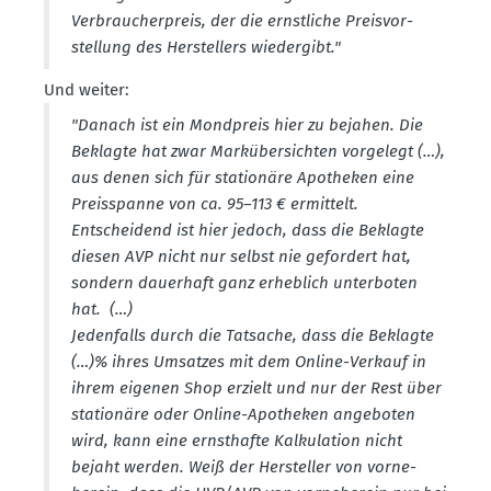
Verbrau­cher­preis, der die ernst­liche Preis­vor­
stellung des Herstellers wiedergibt."
Und weiter:
"Danach ist ein Mondpreis hier zu bejahen. Die
Beklagte hat zwar Marküber­sichten vorgelegt (…),
aus denen sich für stationäre Apotheken eine
Preis­spanne von ca. 95–113 € ermittelt.
Entscheidend ist hier jedoch, dass die Beklagte
diesen AVP nicht nur selbst nie gefordert hat,
sondern dauerhaft ganz erheblich unter­boten
hat. (…)
Jeden­falls durch die Tatsache, dass die Beklagte
(…)% ihres Umsatzes mit dem Online-Verkauf in
ihrem eigenen Shop erzielt und nur der Rest über
stationäre oder Online-Apotheken angeboten
wird, kann eine ernst­hafte Kalku­lation nicht
bejaht werden. Weiß der Hersteller von vorne­