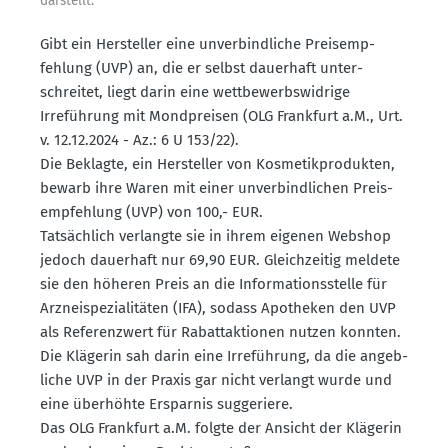
darstellt.
Gibt ein Hersteller eine unver­bind­liche Preis­emp­
fehlung (UVP) an, die er selbst dauerhaft unter­
schreitet, liegt darin eine wettbe­werbs­widrige
Irreführung mit Mondpreisen (OLG Frankfurt a.M., Urt.
v. 12.12.2024 - Az.: 6 U 153/22).
Die Beklagte, ein Hersteller von Kosme­tik­pro­dukten,
bewarb ihre Waren mit einer unver­bind­lichen Preis­
emp­fehlung (UVP) von 100,- EUR.
Tatsächlich verlangte sie in ihrem eigenen Webshop
jedoch dauerhaft nur 69,90 EUR. Gleich­zeitig meldete
sie den höheren Preis an die Infor­ma­ti­ons­stelle für
Arznei­spe­zia­li­täten (IFA), sodass Apotheken den UVP
als Referenzwert für Rabatt­ak­tionen nutzen konnten.
Die Klägerin sah darin eine Irreführung, da die angeb­
liche UVP in der Praxis gar nicht verlangt wurde und
eine überhöhte Ersparnis sugge­riere.
Das OLG Frankfurt a.M. folgte der Ansicht der Klägerin