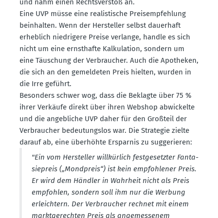
und nahm einen Rechts­verstoß an.
Eine UVP müsse eine realis­tische Preis­emp­fehlung
beinhalten. Wenn der Hersteller selbst dauerhaft
erheblich niedrigere Preise verlange, handle es sich
nicht um eine ernst­hafte Kalku­lation, sondern um
eine Täuschung der Verbraucher. Auch die Apotheken,
die sich an den gemel­deten Preis hielten, wurden in
die Irre geführt.
Besonders schwer wog, dass die Beklagte über 75 %
ihrer Verkäufe direkt über ihren Webshop abwickelte
und die angeb­liche UVP daher für den Großteil der
Verbraucher bedeu­tungslos war. Die Strategie zielte
darauf ab, eine überhöhte Ersparnis zu sugge­rieren:
"Ein vom Hersteller willkürlich festge­setzter Fanta­
sie­preis („Mondpreis“) ist kein empfoh­lener Preis.
Er wird dem Händler in Wahrheit nicht als Preis
empfohlen, sondern soll ihm nur die Werbung
erleichtern. Der Verbraucher rechnet mit einem
markt­ge­rechten Preis als angemes­senem