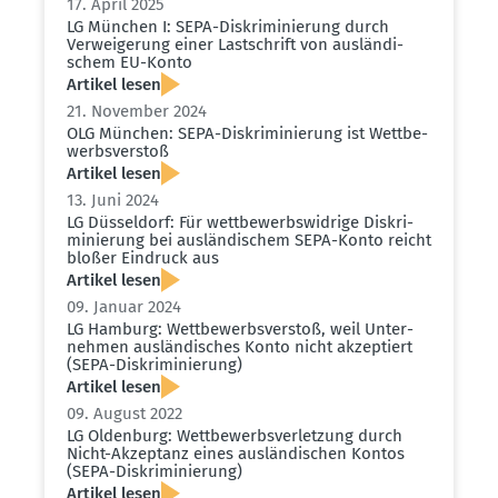
17. April 2025
LG München I: SEPA-Diskri­mi­nierung durch
Verwei­gerung einer Lastschrift von auslän­di­
schem EU-Konto
Artikel lesen
21. November 2024
OLG München: SEPA-Diskri­mi­nierung ist Wettbe­
werbs­verstoß
Artikel lesen
13. Juni 2024
LG Düsseldorf: Für wettbe­werbs­widrige Diskri­
mi­nierung bei auslän­di­schem SEPA-Konto reicht
bloßer Eindruck aus
Artikel lesen
09. Januar 2024
LG Hamburg: Wettbe­werbs­verstoß, weil Unter­
nehmen auslän­di­sches Konto nicht akzep­tiert
(SEPA-Diskri­mi­nierung)
Artikel lesen
09. August 2022
LG Oldenburg: Wettbe­werbs­ver­letzung durch
Nicht-Akzeptanz eines auslän­di­schen Kontos
(SEPA-Diskri­mi­nierung)
Artikel lesen