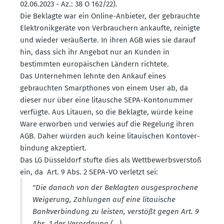
02.06.2023 - Az.: 38 O 162/22).
Die Beklagte war ein Online-Anbieter, der gebrauchte
Elektro­nik­geräte von Verbrau­chern ankaufte, reinigte
und wieder veräu­ßerte. In ihren AGB wies sie darauf
hin, dass sich ihr Angebot nur an Kunden in
bestimmten europäi­schen Ländern richtete.
Das Unter­nehmen lehnte den Ankauf eines
gebrauchten Smarpthones von einem User ab, da
dieser nur über eine litausche SEPA-Konto­nummer
verfügte. Aus Litauen, so die Beklagte, würde keine
Ware erworben und verwies auf die Regelung ihren
AGB. Daher würden auch keine litaui­schen Konto­ver­
bindung akzep­tiert.
Das LG Düsseldorf stufte dies als Wettbe­werbs­verstoß
ein, da Art. 9 Abs. 2 SEPA-VO verletzt sei:
"Die danach von der Beklagten ausge­spro­chene
Weigerung, Zahlungen auf eine litauische
Bankver­bindung zu leisten, verstößt gegen Art. 9
Abs. 1 der Verordnung (...).