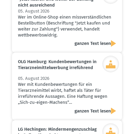
nicht ausrei­chend
05. August 2026
Wer im Online-Shop einen missverständlichen
Bestellbutton (Beschriftung "Jetzt kaufen und
weiter zur Zahlung") verwendet, handelt
wettbewerbswidrig.
ganzen Text lesen
OLG Hamburg: Kunden­be­wer­tungen in
Tierarz­nei­mit­tel­werbung irreführend
05. August 2026
Wer mit Kundenbewertungen für ein
Tierarzneimittel wirbt, haftet als Täter für
irreführende Aussagen. Eine Haftung wegen
„Sich-zu-eigen-Machens“…
ganzen Text lesen
LG Hechingen: Minder­men­gen­zu­schlag