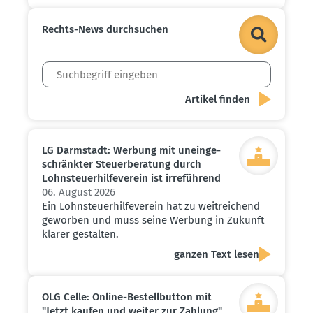
Rechts-News durch­suchen
LG Darmstadt: Werbung mit unein­ge­
schränkter Steuer­be­ratung durch
Lohnsteu­er­hil­fe­verein ist irreführend
06. August 2026
Ein Lohnsteuerhilfeverein hat zu weitreichend
geworben und muss seine Werbung in Zukunft
klarer gestalten.
ganzen Text lesen
OLG Celle: Online-Bestell­button mit
"Jetzt kaufen und weiter zur Zahlung"