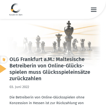
OLG Frankfurt a.M.: Malte­sische
Betrei­berin von Online-Glücks­
spielen muss Glücks­spiel­ein­sätze
zurück­zahlen
03. Juni 2022
Die Betrei­berin von Online-Glücks­spielen ohne
Konzession in Hessen ist zur Rückzahlung von