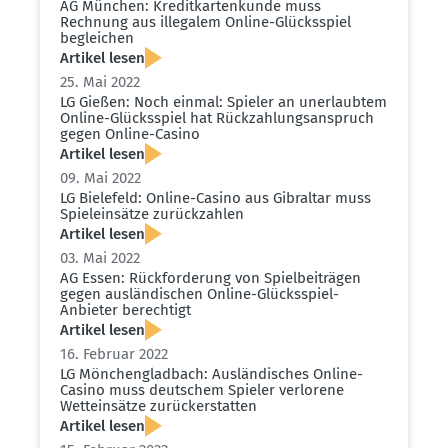
AG München: Kredit­kar­ten­kunde muss
Rechnung aus illegalem Online-Glücks­spiel
begleichen
Artikel lesen
25. Mai 2022
LG Gießen: Noch einmal: Spieler an unerlaubtem
Online-Glücks­spiel hat Rückzah­lungs­an­spruch
gegen Online-Casino
Artikel lesen
09. Mai 2022
LG Bielefeld: Online-Casino aus Gibraltar muss
Spiel­ein­sätze zurück­zahlen
Artikel lesen
03. Mai 2022
AG Essen: Rückfor­derung von Spiel­bei­trägen
gegen auslän­di­schen Online-Glücks­spiel-
Anbieter berechtigt
Artikel lesen
16. Februar 2022
LG Mönchen­gladbach: Auslän­di­sches Online-
Casino muss deutschem Spieler verlorene
Wettein­sätze zurück­er­statten
Artikel lesen