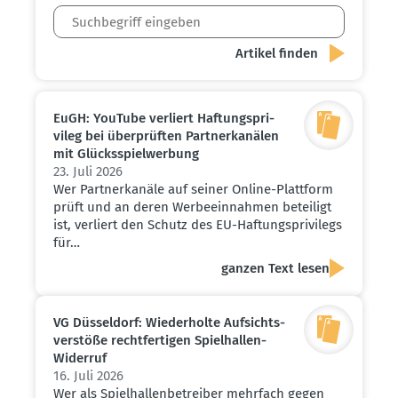
EuGH: YouTube verliert Haftungs­pri­
vileg bei überprüften Partner­ka­nälen
mit Glücks­spiel­werbung
23. Juli 2026
Wer Partnerkanäle auf seiner Online-Plattform
prüft und an deren Werbeeinnahmen beteiligt
ist, verliert den Schutz des EU-Haftungsprivilegs
für…
ganzen Text lesen
VG Düsseldorf: Wieder­holte Aufsichts­
ver­stöße recht­fer­tigen Spiel­hallen-
Widerruf
16. Juli 2026
Wer als Spielhallenbetreiber mehrfach gegen