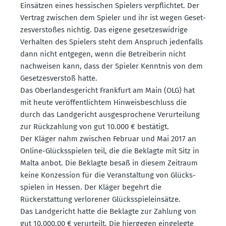
Einsätzen eines hessi­schen Spielers verpflichtet. Der
Vertrag zwischen dem Spieler und ihr ist wegen Geset­
zes­ver­stoßes nichtig. Das eigene geset­zes­widrige
Verhalten des Spielers steht dem Anspruch jeden­falls
dann nicht entgegen, wenn die Betrei­berin nicht
nachweisen kann, dass der Spieler Kenntnis von dem
Geset­zes­verstoß hatte.
Das Oberlan­des­ge­richt Frankfurt am Main (OLG) hat
mit heute veröf­fent­lichtem Hinweis­be­schluss die
durch das Landge­richt ausge­spro­chene Verur­teilung
zur Rückzahlung von gut 10.000 € bestätigt.
Der Kläger nahm zwischen Februar und Mai 2017 an
Online-Glücks­spielen teil, die die Beklagte mit Sitz in
Malta anbot. Die Beklagte besaß in diesem Zeitraum
keine Konzession für die Veran­staltung von Glücks­
spielen in Hessen. Der Kläger begehrt die
Rückerstattung verlo­rener Glücks­spiel­ein­sätze.
Das Landge­richt hatte die Beklagte zur Zahlung von
gut 10.000,00 € verur­teilt. Die hiergegen einge­legte