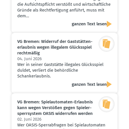
die Aufsichtspflicht verstößt und wirtschaftliche
Gründe als Rechtfertigung anführt, muss mit
dem…
ganzen Text lesen
VG Bremen: Widerruf der Gaststät­ten­
er­laubnis wegen illegalem Glücks­spiel
recht­mäßig
04. Juni 2026
Wer in seiner Gaststätte illegales Glücksspiel
duldet, verliert die behördliche
Schankerlaubnis.
ganzen Text lesen
VG Bremen: Spiel­au­to­maten-Erlaubnis
kann wegen Verstößen gegen Spieler­
sperr­system OASIS wider­rufen werden
02. Juni 2026
Wer OASIS-Sperrabfragen bei Spielautomaten