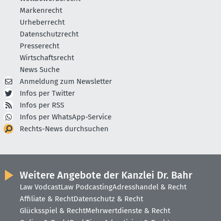
Markenrecht
Urheberrecht
Datenschutzrecht
Presserecht
Wirtschaftsrecht
News Suche
Anmeldung zum Newsletter
Infos per Twitter
Infos per RSS
Infos per WhatsApp-Service
Rechts-News durchsuchen
Weitere Angebote der Kanzlei Dr. Bahr
Law Vodcast
Law Podcasting
Adresshandel & Recht
Affiliate & Recht
Datenschutz & Recht
Glücksspiel & Recht
Mehrwertdienste & Recht