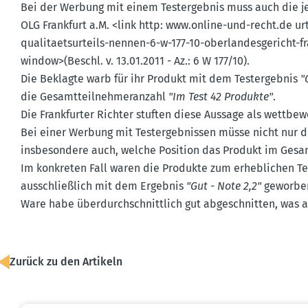
Bei der Werbung mit einem Testergebnis muss auch die j
OLG Frankfurt a.M. <link http: www.​online-​und-​recht.​de
quali­taets­ur­teils-nennen-6-w-177-10-oberlan­des­ge­richt
window>(Beschl. v. 13.01.2011 - Az.: 6 W 177/10).
Die Beklagte warb für ihr Produkt mit dem Testergebnis
"
die Gesamt­teil­neh­me­r­anzahl
"Im Test 42 Produkte"
.
Die Frank­furter Richter stuften diese Aussage als wettbe­w
Bei einer Werbung mit Testergeb­nissen müsse nicht nur 
insbe­sondere auch, welche Position das Produkt im Gesa
Im konkreten Fall waren die Produkte zum erheb­lichen Te
ausschlie­ßlich mit dem Ergebnis
"Gut - Note 2,2"
geworben,
Ware habe überdurch­schnittlich gut abgeschnitten, was a
Zurück zu den Artikeln