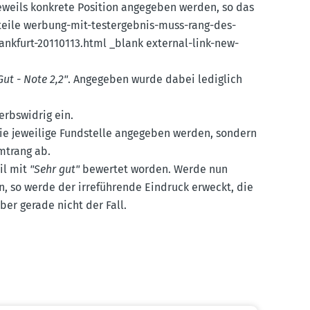
eweils konkrete Position angegeben werden, so das
 urteile werbung-mit-testergebnis-muss-rang-des-
-frankfurt-20110113.html _blank external-link-new-
Gut - Note 2,2"
. Angegeben wurde dabei lediglich
erbs­widrig ein.
die jeweilige Fundstelle angegeben werden, sondern
mtrang ab.
il mit
"Sehr gut"
bewertet worden. Werde nun
 so werde der irrefüh­rende Eindruck erweckt, die
ber gerade nicht der Fall.