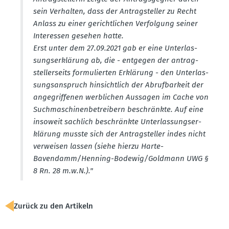
sein Verhalten, dass der Antrag­steller zu Recht
Anlass zu einer gericht­lichen Verfolgung seiner
Inter­essen gesehen hatte.
Erst unter dem 27.09.2021 gab er eine Unter­las­
sungs­er­klärung ab, die - entgegen der antrag­
stel­ler­seits formu­lierten Erklärung - den Unter­las­
sungs­an­spruch hinsichtlich der Abruf­barkeit der
angegrif­fenen werblichen Aussagen im Cache von
Suchma­schi­nen­be­treibern beschränkte. Auf eine
insoweit sachlich beschränkte Unter­las­sungs­er­
klärung musste sich der Antrag­steller indes nicht
verweisen lassen (siehe hierzu Harte-
Bavendamm/Henning-Bodewig/Goldmann UWG §
8 Rn. 28 m.w.N.)."
Zurück zu den Artikeln