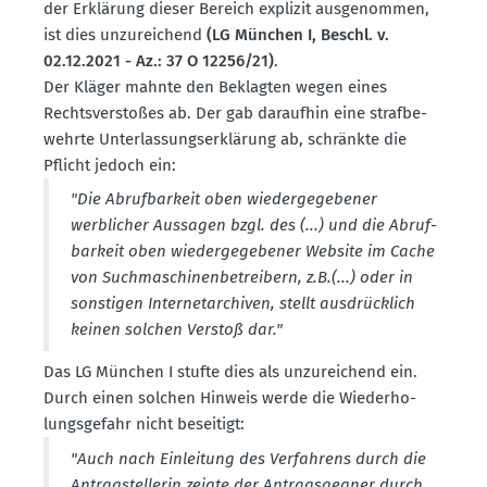
der Erklärung dieser Bereich explizit ausge­nommen,
ist dies unzurei­chend
(LG München I, Beschl. v.
02.12.2021 - Az.: 37 O 12256/21)
.
Der Kläger mahnte den Beklagten wegen eines
Rechts­ver­stoßes ab. Der gab daraufhin eine straf­be­
wehrte Unter­las­sungs­er­klärung ab, schränkte die
Pflicht jedoch ein:
"Die Abruf­barkeit oben wieder­ge­ge­bener
werblicher Aussagen bzgl. des (...) und die Abruf­
barkeit oben wieder­ge­ge­bener Website im Cache
von Suchma­schi­nen­be­treibern, z.B.(...) oder in
sonstigen Inter­net­ar­chiven, stellt ausdrücklich
keinen solchen Verstoß dar."
Das LG München I stufte dies als unzurei­chend ein.
Durch einen solchen Hinweis werde die Wieder­ho­
lungs­gefahr nicht beseitigt:
"Auch nach Einleitung des Verfahrens durch die
Antrag­stel­lerin zeigte der Antrags­gegner durch