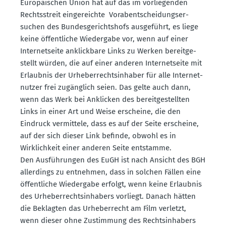
Europäi­schen Union hat auf das im vorlie­genden
Rechts­streit einge­reichte Vorab­ent­schei­dungs­er­
suchen des Bundes­ge­richtshofs ausge­führt, es liege
keine öffent­liche Wiedergabe vor, wenn auf einer
Inter­net­seite anklickbare Links zu Werken bereit­ge­
stellt würden, die auf einer anderen Inter­net­seite mit
Erlaubnis der Urheber­rechts­in­haber für alle Inter­net­
nutzer frei zugänglich seien. Das gelte auch dann,
wenn das Werk bei Anklicken des bereit­ge­stellten
Links in einer Art und Weise erscheine, die den
Eindruck vermittele, dass es auf der Seite erscheine,
auf der sich dieser Link befinde, obwohl es in
Wirklichkeit einer anderen Seite entstamme.
Den Ausfüh­rungen des EuGH ist nach Ansicht des BGH
aller­dings zu entnehmen, dass in solchen Fällen eine
öffent­liche Wiedergabe erfolgt, wenn keine Erlaubnis
des Urheber­rechts­in­habers vorliegt. Danach hätten
die Beklagten das Urheber­recht am Film verletzt,
wenn dieser ohne Zustimmung des Rechts­in­habers