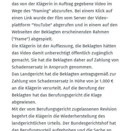
das von der Klägerin in Auftrag gegebene Video im
Wege des "Framing" abzurufen. Bei einem Klick auf
einen Link wurde der Film vom Server der Video­
plattform "YouTube" abgerufen und in einem auf den
Webseiten der Beklagten erschei­nenden Rahmen
("Frame") abgespielt.
Die Klägerin ist der Auffassung, die Beklagten hätten
das Video damit unberechtigt öffentlich zugänglich
gemacht. Sie hat die Beklagten daher auf Zahlung von
Schadens­ersatz in Anspruch genommen.
Das Landge­richt hat die Beklagten antrags­gemäß zur
Zahlung von Schadens­ersatz in Höhe von je 1.000 €
an die Klägerin verur­teilt. Auf die Berufung der
Beklagten hat das Berufungs­ge­richt die Klage
abgewiesen.
Mit der vom Berufungs­ge­richt zugelas­senen Revision
begehrt die Klägerin die Wieder­her­stellung des
landge­richt­lichen Urteils. Der Bundes­ge­richtshof hat
das Berufungs­urteil aufge­hoben und die Sache an