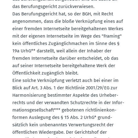
das Berufungs­ge­richt zurück­ver­wiesen.
Das Berufungs­ge­richt hat, so der BGH, mit Recht
angenommen, dass die bloße Verknüpfung eines auf
einer fremden Inter­net­seite bereit­ge­hal­tenen Werkes
mit der eigenen Inter­net­seite im Wege des "Framing"
kein öffent­liches Zugäng­lich­machen im Sinne des §
19a UrhG** darstellt, weil allein der Inhaber der
fremden Inter­net­seite darüber entscheidet, ob das
auf seiner Inter­net­seite bereit­ge­haltene Werk der
Öffent­lichkeit zugänglich bleibt.
Eine solche Verknüpfung verletzt auch bei einer im
Blick auf Art. 3 Abs. 1 der Richt­linie 2001/29/EG zur
Harmo­ni­sierung bestimmter Aspekte des Urheber­
rechts und der verwandten Schutz­rechte in der Infor­
ma­ti­ons­ge­sell­schaft*** gebotenen richt­li­ni­en­kon­
formen Auslegung des § 15 Abs. 2 UrhG* grund­
sätzlich kein unbenanntes Verwer­tungs­recht der
öffent­lichen Wiedergabe. Der Gerichtshof der