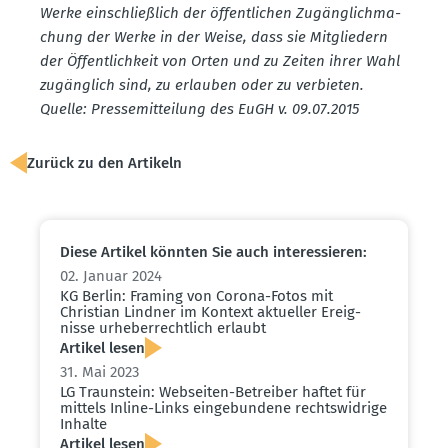
Werke einschlie­ßlich der öffent­lichen Zugäng­lich­ma­
chung der Werke in der Weise, dass sie Mitgliedern
der Öffent­lichkeit von Orten und zu Zeiten ihrer Wahl
zugänglich sind, zu erlauben oder zu verbieten.
Quelle: Presse­mit­teilung des EuGH v. 09.07.2015
Zurück zu den Artikeln
Diese Artikel könnten Sie auch inter­es­sieren:
02. Januar 2024
KG Berlin: Framing von Corona-Fotos mit
Christian Lindner im Kontext aktueller Ereig­
nisse urheber­rechtlich erlaubt
Artikel lesen
31. Mai 2023
LG Traun­stein: Webseiten-Betreiber haftet für
mittels Inline-Links einge­bundene rechts­widrige
Inhalte
Artikel lesen