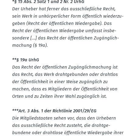
*§ 15 Abs. 2 Satz 1 und 2 Nr. 2 UrhG
Der Urheber hat ferner das ausschlie­ß­liche Recht,
sein Werk in unkör­per­licher Form öffentlich wieder­zu­
geben (Recht der öffent­lichen Wiedergabe). Das
Recht der öffent­lichen Wiedergabe umfasst insbe­
sondere […] das Recht der öffent­lichen Zugäng­lich­
ma­chung (§ 19a).
**§ 19a UrhG
Das Recht der öffent­lichen Zugäng­lich­ma­chung ist
das Recht, das Werk draht­ge­bunden oder drahtlos
der Öffent­lichkeit in einer Weise zugänglich zu
machen, dass es Mitgliedern der Öffent­lichkeit von
Orten und zu Zeiten ihrer Wahl zugänglich ist.
***Art. 3 Abs. 1 der Richt­linie 2001/29/EG
Die Mitglied­staaten sehen vor, dass den Urhebern
das ausschlie­ß­liche Recht zusteht, die draht­ge­
bundene oder drahtlose öffent­liche Wiedergabe ihrer