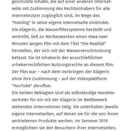
geschützte Inhalte, die auf einer anderen Inter­net­
seite mit Zustimmung des Rechts­in­habers für alle
Inter­net­nutzer zugänglich sind, im Wege des
"Framing" in seine eigene Inter­net­seite einbindet.
Die Klägerin, die Wasser­fil­ter­systeme herstellt und
vertreibt, ließ zu Werbe­zwecken einen etwa zwei
Minuten langen Film mit dem Titel "Die Realität"
herstellen, der sich mit der Wasser­ver­schmutzung
befasst. Sie ist Inhaberin der ausschlie­ß­lichen
urheber­recht­lichen Nutzungs­rechte an diesem Film.
Der Film war – nach dem Vorbringen der Klägerin
ohne ihre Zustimmung – auf der Video­plattform
"YouTube" abrufbar.
Die beiden Beklagten sind als selbständige Handels­
ver­treter für ein mit der Klägerin im Wettbewerb
stehendes Unter­nehmen tätig. Sie unter­halten jeweils
eigene Inter­net­seiten, auf denen sie für die von ihnen
vertrie­benen Produkte werben. Im Sommer 2010
ermög­lichten sie den Besuchern ihrer Inter­net­seiten,