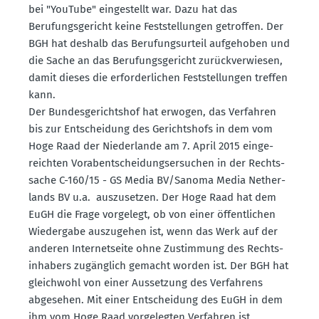
bei "YouTube" einge­stellt war. Dazu hat das
Berufungs­ge­richt keine Feststel­lungen getroffen. Der
BGH hat deshalb das Berufungs­urteil aufge­hoben und
die Sache an das Berufungs­ge­richt zurück­ver­wiesen,
damit dieses die erfor­der­lichen Feststel­lungen treffen
kann.
Der Bundes­ge­richtshof hat erwogen, das Verfahren
bis zur Entscheidung des Gerichtshofs in dem vom
Hoge Raad der Nieder­lande am 7. April 2015 einge­
reichten Vorab­ent­schei­dungs­er­suchen in der Rechts­
sache C-160/15 - GS Media BV/Sanoma Media Nether­
lands BV u.a. auszu­setzen. Der Hoge Raad hat dem
EuGH die Frage vorgelegt, ob von einer öffent­lichen
Wiedergabe auszu­gehen ist, wenn das Werk auf der
anderen Inter­net­seite ohne Zustimmung des Rechts­
in­habers zugänglich gemacht worden ist. Der BGH hat
gleichwohl von einer Aussetzung des Verfahrens
abgesehen. Mit einer Entscheidung des EuGH in dem
ihm vom Hoge Raad vorge­legten Verfahren ist