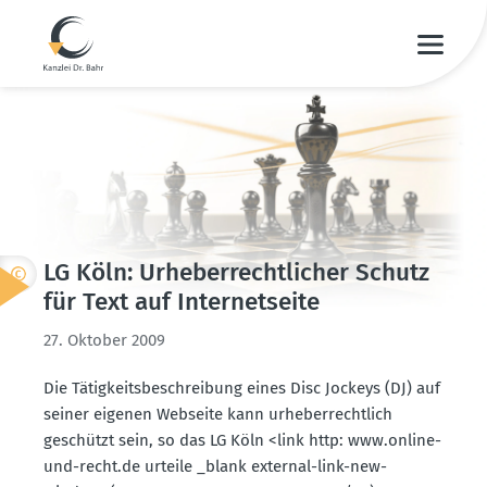
LG Köln: Urheber­recht­licher Schutz
für Text auf Inter­net­seite
27. Oktober 2009
Die Tätig­keits­be­schreibung eines Disc Jockeys (DJ) auf
seiner eigenen Webseite kann urheber­rechtlich
geschützt sein, so das LG Köln <link http: www.​online-​
und-​recht.​de urteile _blank external-link-new-