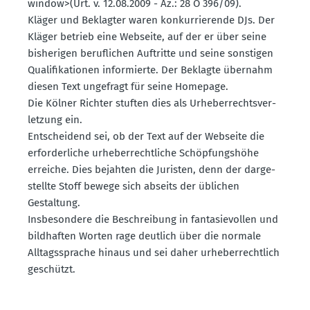
window>(Urt. v. 12.08.2009 - Az.: 28 O 396/09).
Kläger und Beklagter waren konkur­rie­rende DJs. Der
Kläger betrieb eine Webseite, auf der er über seine
bishe­rigen beruf­lichen Auftritte und seine sonstigen
Quali­fi­ka­tionen infor­mierte. Der Beklagte übernahm
diesen Text ungefragt für seine Homepage.
Die Kölner Richter stuften dies als Urheber­rechts­ver­
letzung ein.
Entscheidend sei, ob der Text auf der Webseite die
erfor­der­liche urheber­recht­liche Schöp­fungshöhe
erreiche. Dies bejahten die Juristen, denn der darge­
stellte Stoff bewege sich abseits der üblichen
Gestaltung.
Insbe­sondere die Beschreibung in fanta­sie­vollen und
bildhaften Worten rage deutlich über die normale
Alltags­sprache hinaus und sei daher urheber­rechtlich
geschützt.