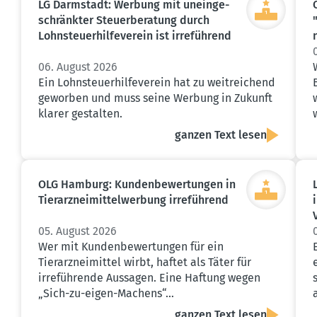
LG Darmstadt: Werbung mit unein­ge­
schränkter Steuer­be­ratung durch
Lohnsteu­er­hil­fe­verein ist irreführend
06. August 2026
Ein Lohnsteuerhilfeverein hat zu weitreichend
geworben und muss seine Werbung in Zukunft
klarer gestalten.
ganzen Text lesen
OLG Hamburg: Kunden­be­wer­tungen in
Tierarz­nei­mit­tel­werbung irreführend
05. August 2026
Wer mit Kundenbewertungen für ein
Tierarzneimittel wirbt, haftet als Täter für
irreführende Aussagen. Eine Haftung wegen
„Sich-zu-eigen-Machens“…
ganzen Text lesen