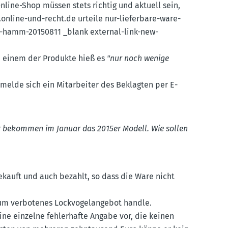
nline-Shop müssen stets richtig und aktuell sein,
online-​und-​recht.​de urteile nur-lieferbare-ware-
ht-hamm-20150811 _blank external-link-new-
i einem der Produkte hieß es
"nur noch wenige
elde sich ein Mitar­beiter des Beklagten per E-
wir bekommen im Januar das 2015er Modell. Wie sollen
ekauft und auch bezahlt, so dass die Ware nicht
 um verbo­tenes Lockvo­gel­an­gebot handle.
ine einzelne fehler­hafte Angabe vor, die keinen