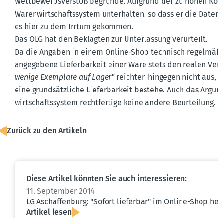
Wettbe­werbs­verstoß begründe. Aufgrund der zu hohen K
Waren­wirt­schafts­system unter­halten, so dass er die Dat
es hier zu dem Irrtum gekommen.
Das OLG hat den Beklagten zur Unter­lassung verur­teilt.
Da die Angaben in einem Online-Shop technisch regel­mäßi
angegebene Liefer­barkeit einer Ware stets den realen V
wenige Exemplare auf Lager"
reichten hingegen nicht aus,
eine grund­sätz­liche Liefer­barkeit bestehe. Auch das Arg
wirt­schafts­system recht­fertige keine andere Beurteilung.
Zurück zu den Artikeln
Diese Artikel könnten Sie auch inter­es­sieren:
11. September 2014
LG Aschaf­fenburg: "Sofort lieferbar" im Online-Shop h
Artikel lesen