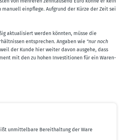
osten von mehreren zehntausend Euro könne er kein
en manuell einpflege. Aufgrund der Kürze der Zeit sei
g aktua­li­siert werden könnten, müsse die
erhält­nissen entsprechen. Angaben wie
"nur noch
 weil der Kunde hier weiter davon ausgehe, dass
ument mit den zu hohen Inves­ti­tionen für ein Waren­
eißt unmit­telbare Bereit­haltung der Ware