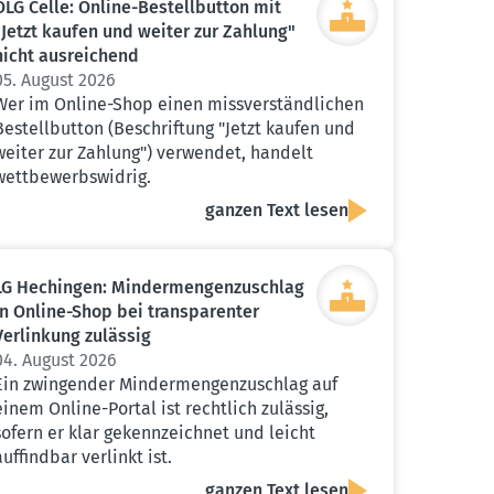
OLG Celle: Online-Bestell­button mit
"Jetzt kaufen und weiter zur Zahlung"
nicht ausrei­chend
05. August 2026
Wer im Online-Shop einen missverständlichen
Bestellbutton (Beschriftung "Jetzt kaufen und
weiter zur Zahlung") verwendet, handelt
wettbewerbswidrig.
ganzen Text lesen
LG Hechingen: Minder­men­gen­zu­schlag
in Online-Shop bei trans­pa­renter
Verlinkung zulässig
04. August 2026
Ein zwingender Mindermengenzuschlag auf
einem Online-Portal ist rechtlich zulässig,
sofern er klar gekennzeichnet und leicht
auffindbar verlinkt ist.
ganzen Text lesen