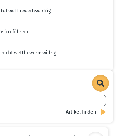
kel wettbe­werbs­widrig
e irreführend
nicht wettbe­werbs­widrig