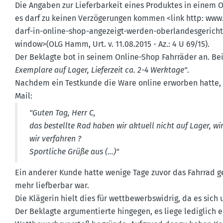
Die Angaben zur Liefer­barkeit eines Produktes in einem O
es darf zu keinen Verzö­ge­rungen kommen <link http: www.​
darf-in-online-shop-angezeigt-werden-oberlan­des­ge­ric
window>(OLG Hamm, Urt. v. 11.08.2015 - Az.: 4 U 69/15).
Der Beklagte bot in seinem Online-Shop Fahrräder an. Be
Exemplare auf Lager, Lieferzeit ca. 2-4 Werktage"
.
Nachdem ein Testkunde die Ware online erworben hatte, m
Mail:
"Guten Tag, Herr C,
das bestellte Rad haben wir aktuell nicht auf Lager, 
wir verfahren ?
Sport­liche Grüße aus (...)"
Ein anderer Kunde hatte wenige Tage zuvor das Fahrrad g
mehr liefberbar war.
Die Klägerin hielt dies für wettbe­werbs­widrig, da es sich
Der Beklagte argumen­tierte hingegen, es liege lediglich e