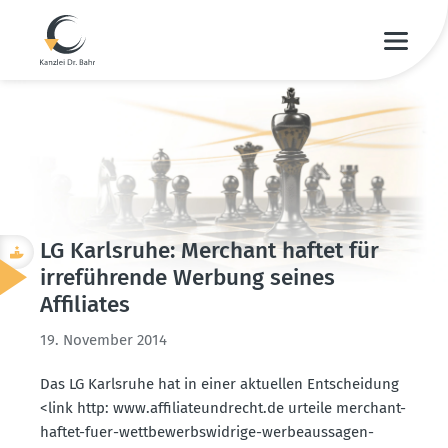
LG Karlsruhe: Merchant haftet für
irrefüh­rende Werbung seines
Affiliates
19. November 2014
Das LG Karlsruhe hat in einer aktuellen Entscheidung
<link http: www.​affilia­teund­recht.​de urteile merchant-
haftet-fuer-wettbe­werbs­widrige-werbe­aus­sagen-