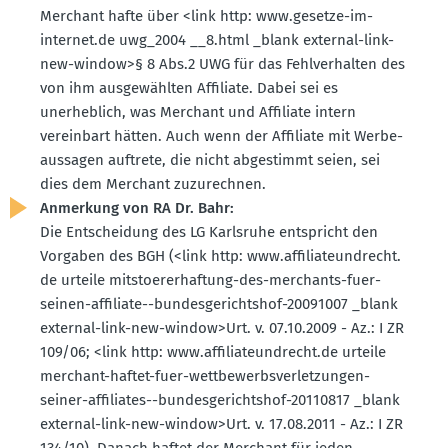
Merchant hafte über <link http: www.​gesetze-​im-​
internet.​de uwg_2004 __8.​html _blank external-link-
new-window>§ 8 Abs.2 UWG für das Fehlver­halten des
von ihm ausge­wählten Affiliate. Dabei sei es
unerheblich, was Merchant und Affiliate intern
vereinbart hätten. Auch wenn der Affiliate mit Werbe­
aus­sagen auftrete, die nicht abgestimmt seien, sei
dies dem Merchant zuzurechnen.
Anmerkung von RA Dr. Bahr:
Die Entscheidung des LG Karlsruhe entspricht den
Vorgaben des BGH (<link http: www.​affilia­teund­recht.​
de urteile mitsto­er­er­haftung-des-merchants-fuer-
seinen-affiliate--bundes­ge­richtshof-20091007 _blank
external-link-new-window>Urt. v. 07.10.2009 - Az.: I ZR
109/06; <link http: www.​affilia­teund­recht.​de urteile
merchant-haftet-fuer-wettbe­werbs­ver­let­zungen-
seiner-affiliates--bundes­ge­richtshof-20110817 _blank
external-link-new-window>Urt. v. 17.08.2011 - Az.: I ZR
134/10). Danach haftet der Merchant für jeden