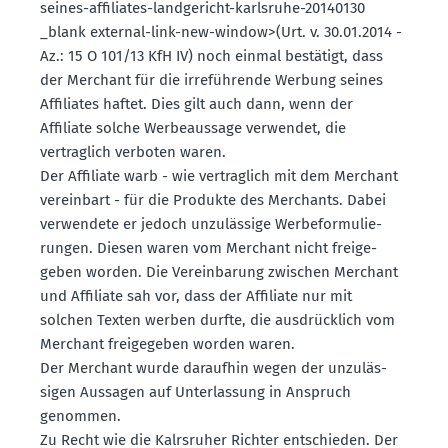
seines-affiliates-landge­richt-karlsruhe-20140130
_blank external-link-new-window>(Urt. v. 30.01.2014 -
Az.: 15 O 101/13 KfH IV) noch einmal bestätigt, dass
der Merchant für die irrefüh­rende Werbung seines
Affiliates haftet. Dies gilt auch dann, wenn der
Affiliate solche Werbe­aussage verwendet, die
vertraglich verboten waren.
Der Affiliate warb - wie vertraglich mit dem Merchant
vereinbart - für die Produkte des Merchants. Dabei
verwendete er jedoch unzulässige Werbe­for­mu­lie­
rungen. Diesen waren vom Merchant nicht freige­
geben worden. Die Verein­barung zwischen Merchant
und Affiliate sah vor, dass der Affiliate nur mit
solchen Texten werben durfte, die ausdrücklich vom
Merchant freige­geben worden waren.
Der Merchant wurde daraufhin wegen der unzuläs­
sigen Aussagen auf Unter­lassung in Anspruch
genommen.
Zu Recht wie die Kalrs­ruher Richter entschieden. Der