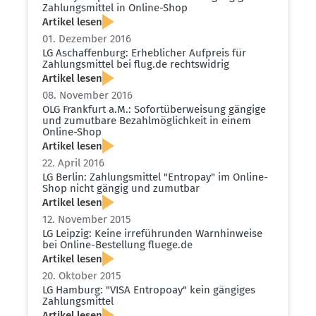
Zahlungs­mittel in Online-Shop
Artikel lesen
01. Dezember 2016
LG Aschaf­fenburg: Erheb­licher Aufpreis für
Zahlungs­mittel bei flug.​de rechts­widrig
Artikel lesen
08. November 2016
OLG Frankfurt a.M.: Sofort­über­weisung gängige
und zumutbare Bezahl­mög­lichkeit in einem
Online-Shop
Artikel lesen
22. April 2016
LG Berlin: Zahlungs­mittel "Entropay" im Online-
Shop nicht gängig und zumutbar
Artikel lesen
12. November 2015
LG Leipzig: Keine irreführunden Warnhin­weise
bei Online-Bestellung fluege.​de
Artikel lesen
20. Oktober 2015
LG Hamburg: "VISA Entropoay" kein gängiges
Zahlungs­mittel
Artikel lesen