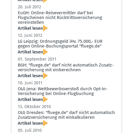
20. Juli 2012
EuGH: Online-Reise­ver­mittler darf bei
Flugscheinen nicht Rücktritts­ver­si­cherung
vorein­stellen
Artikel lesen
12. Juni 2012
LG Leipzig: Ordnungsgeld iHv. 75.000,- EUR
gegen Online-Buchungs­portal "fluege.​de"
Artikel lesen
01. September 2011
BGH: "fluege.​de" darf nicht automa­tisch Zusatz­
ver­si­cherung mit einbe­rechnen
Artikel lesen
10. Juni 2011
OLG Jena: Wettbe­werbs­verstoß durch Opt-In-
Versi­cherung bei Online-Flugbu­chung
Artikel lesen
13. Oktober 2010
OLG Dresden: "fluege.​de" darf nicht automa­tisch
Zusatz­ver­si­cherung mit einkal­ku­lieren
Artikel lesen
05. Juli 2010