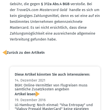
Gebühr, die gegen
§ 312a Abs.4 BGB
verstoße. Bei
der
Travel24.​com Mastercard Gold
handle es sich um
kein gängiges Zahlungs­mittel, denn es sei eine auf ein
bestimmtes Unter­nehmen gekenn­zeichnete
Mastercard. Es sei nicht ersichtlich, dass diese
Zahlungs­mög­lichkeit eine ausrei­chende allge­meine
Verbreitung gefunden habe.
Zurück zu den Artikeln
Diese Artikel könnten Sie auch inter­es­sieren:
14. Dezember 2021
BGH: Online-Vermittler von Flugreisen muss
sämtliche Zusatz­kosten angeben
Artikel lesen
19. Dezember 2016
LG Hamburg: Noch einmal: "Visa Entropay" und
"Viabuy Prepaid MasterCard" keine gängigen