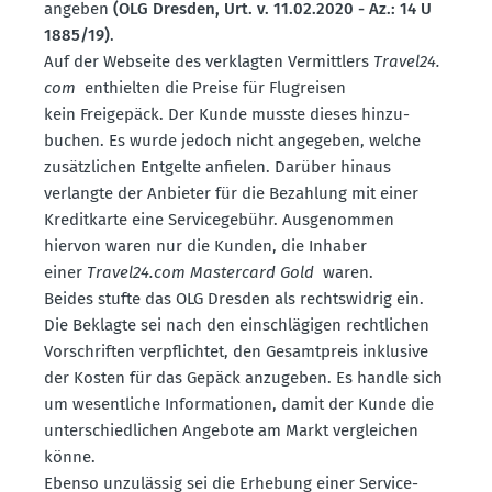
angeben
(OLG Dresden, Urt. v. 11.02.2020 - Az.: 14 U
1885/19)
.
Auf der Webseite des verklagten Vermittlers
Travel24.​
com
enthielten die Preise für Flugreisen
kein Freigepäck. Der Kunde musste dieses hinzu­
buchen. Es wurde jedoch nicht angegeben, welche
zusätz­lichen Entgelte anfielen. Darüber hinaus
verlangte der Anbieter für die Bezahlung mit einer
Kredit­karte eine Service­gebühr. Ausge­nommen
hiervon waren nur die Kunden, die Inhaber
einer
Travel24.​com Mastercard Gold
waren.
Beides stufte das OLG Dresden als rechts­widrig ein.
Die Beklagte sei nach den einschlä­gigen recht­lichen
Vorschriften verpflichtet, den Gesamt­preis inklusive
der Kosten für das Gepäck anzugeben. Es handle sich
um wesent­liche Infor­ma­tionen, damit der Kunde die
unter­schied­lichen Angebote am Markt vergleichen
könne.
Ebenso unzulässig sei die Erhebung einer Service-