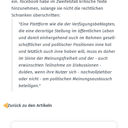
ein.
Facebook
habe im Zweifelsfall kritische Texte
hinzu­nehmen, solange sie nicht die recht­lichen
Schranken überschritten:
"Eine Plattform wie die der Verfü­gungs­be­klagten,
die eine derartige Stellung im öffent­lichen Leben
und damit einher­gehend auch im Rahmen gesell­
schaft­licher und politi­scher Positionen inne hat
und letztlich auch inne haben will, muss es daher
im Sinne der Meinungs­freiheit und der - auch
erwünschten Teilnahme an Diskus­sionen -
dulden, wenn ihre Nutzer sich - nachvoll­ziehbar
oder nicht - am politi­schen Meinungs­aus­tausch
betei­ligen."
Zurück zu den Artikeln