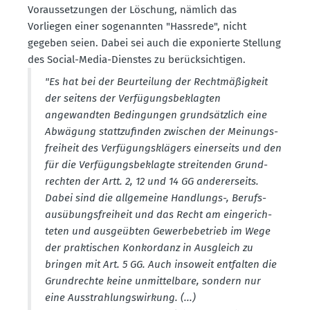
Voraus­set­zungen der Löschung, nämlich das
Vorliegen einer sogenannten "Hassrede", nicht
gegeben seien. Dabei sei auch die exponierte Stellung
des Social-Media-Dienstes zu berück­sich­tigen.
"Es hat bei der Beurteilung der Recht­mä­ßigkeit
der seitens der Verfü­gungs­be­klagten
angewandten Bedin­gungen grund­sätzlich eine
Abwägung statt­zu­finden zwischen der Meinungs­
freiheit des Verfü­gungs­klägers einer­seits und den
für die Verfü­gungs­be­klagte strei­tenden Grund­
rechten der Artt. 2, 12 und 14 GG anderer­seits.
Dabei sind die allge­meine Handlungs-, Berufs­
aus­übungs­freiheit und das Recht am einge­rich­
teten und ausge­übten Gewer­be­be­trieb im Wege
der prakti­schen Konkordanz in Ausgleich zu
bringen mit Art. 5 GG. Auch insoweit entfalten die
Grund­rechte keine unmit­telbare, sondern nur
eine Ausstrah­lungs­wirkung. (...)