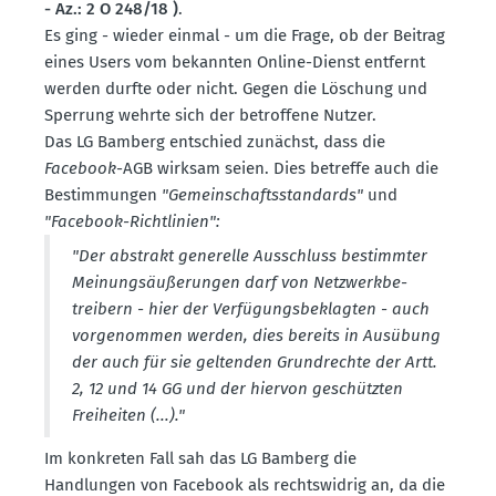
- Az.: 2 O 248/18 )
.
Es ging - wieder einmal - um die Frage, ob der Beitrag
eines Users vom bekannten Online-Dienst entfernt
werden durfte oder nicht. Gegen die Löschung und
Sperrung wehrte sich der betroffene Nutzer.
Das LG Bamberg entschied zunächst, dass die
Facebook
-AGB wirksam seien. Dies betreffe auch die
Bestim­mungen
"Gemein­schafts­stan­dards"
und
"Facebook-Richt­linien":
"Der abstrakt generelle Ausschluss bestimmter
Meinungs­äu­ße­rungen darf von Netzwerk­be­
treibern - hier der Verfü­gungs­be­klagten - auch
vorge­nommen werden, dies bereits in Ausübung
der auch für sie geltenden Grund­rechte der Artt.
2, 12 und 14 GG und der hiervon geschützten
Freiheiten (...)."
Im konkreten Fall sah das LG Bamberg die
Handlungen von Facebook als rechts­widrig an, da die