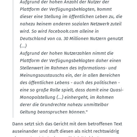
Aufgrund der hohen Anzahl der Nutzer der
Plattform der Verfü­gungs­be­klagten, kommt
dieser eine Stellung im öffent­lichen Leben zu, die
nahezu keinem anderen sozialen Netzwerk zuteil
wird. So wird Facebook.​com alleine in
Deutschland von ca. 30 Millionen Nutzern genutzt
(...)
Aufgrund der hohen Nutzer­zahlen nimmt die
Plattform der Verfü­gungs­be­klagten daher einen
Stellenwert im Rahmen des Infor­ma­tions- und
Meinungs­aus­tauschs ein, der in allen Bereichen
des öffent­lichen Lebens - auch des politi­schen -
eine so große Rolle spielt, dass damit eine Quasi-
Monopol­stellung (...) einhergeht, im Rahmen
derer die Grund­rechte nahezu unmit­telbar
Geltung beanspruchen können."
Dann setzt sich das Gericht mit dem betrof­fenen Text
ausein­ander und stuft diesen als nicht rechts­widrig