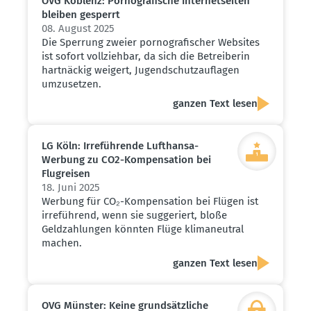
OVG Koblenz: Porno­gra­fische Inter­net­seiten
bleiben gesperrt
08. August 2025
Die Sperrung zweier pornografischer Websites
ist sofort vollziehbar, da sich die Betreiberin
hartnäckig weigert, Jugendschutzauflagen
umzusetzen.
ganzen Text lesen
LG Köln: Irrefüh­rende Lufthansa-
Werbung zu CO2-Kompen­sation bei
Flugreisen
18. Juni 2025
Werbung für CO₂-Kompensation bei Flügen ist
irreführend, wenn sie suggeriert, bloße
Geldzahlungen könnten Flüge klimaneutral
machen.
ganzen Text lesen
OVG Münster: Keine grund­sätz­liche