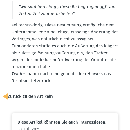
"wir sind berechtigt, diese Bedin­gungen ggf. von
Zeit zu Zeit zu überar­beiten"
sei rechts­widrig. Diese Bestimmung ermög­liche dem
Unter­nehme jede x-beliebige, einseitige Änderung des
Vertrages, was natürlich nicht zulässig sei.
Zum anderen stufte es auch die Äußerung des Klägers
als zulässige Meinungs­äu­ßerung ein, den
Twitter
wegen der mittel­baren Dritt­wirkung der Grund­rechte
hinzu­nehmen habe.
Twitter
nahm nach dem gericht­lichen Hinweis das
Rechts­mittel zurück.
Zurück zu den Artikeln
Diese Artikel könnten Sie auch inter­es­sieren:
30. Juli 2021