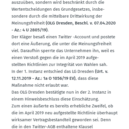
auszuüben, sondern wird beschränkt durch die
Wertent­schei­dungen des Grund­ge­setzes, insbe­
sondere durch die mittelbare Dritt­wirkung der
Meinungs­freiheit
(OLG Dresden, Beschl. v. 07.04.2020
- Az.: 4 U 2805/19)
.
Der Kläger besaß einen
Twitter
-Account und postete
dort eine Äußerung, die unter die Meinungs­freiheit
viel. Daraufhin sperrte das Unter­nehmen ihn, weil es
einen Verstoß gegen die im April 2019 aufge­
stellten Richt­linien zur Integrität von Wahlen sah.
In der 1. Instanz entschied das LG Dresden
(Urt. v.
12.11.2019 - Az.: 1a O 1056/19 EV)
, dass diese
Maßnahme nicht erlaubt war.
Das OLG Dresden bestä­tigte nun in der 2. Instanz in
einem Hinweis­be­schluss diese Einschätzung.
Zum einen äußerte es bereits erheb­liche Zweifel, ob
die im April 2019 neu aufge­stellte Richt­linie überhaupt
wirksamer Vertrags­be­standteil geworden sei. Denn
die in den
Twitter
-AGB enthaltene Klausel