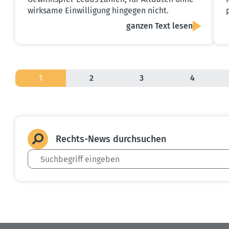
wirksame Einwilligung hingegen nicht.
ganzen Text lesen
1
2
3
4
Rechts-News durch­suchen