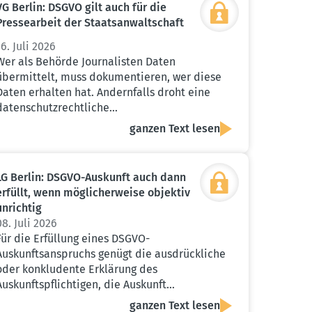
VG Berlin: DSGVO gilt auch für die
Presse­arbeit der Staats­an­walt­schaft
16. Juli 2026
Wer als Behörde Journalisten Daten
übermittelt, muss dokumentieren, wer diese
Daten erhalten hat. Andernfalls droht eine
datenschutzrechtliche…
ganzen Text lesen
LG Berlin: DSGVO-Auskunft auch dann
erfüllt, wenn mögli­cher­weise objektiv
unrichtig
08. Juli 2026
Für die Erfüllung eines DSGVO-
Auskunftsanspruchs genügt die ausdrückliche
oder konkludente Erklärung des
Auskunftspflichtigen, die Auskunft…
ganzen Text lesen