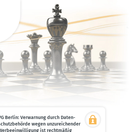
VG Berlin: Verwarnung durch Daten­
schutz­be­hörde wegen unzurei­chender
Werbe­ein­wil­ligung ist recht­mäßig