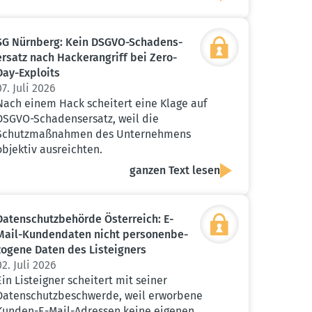
SG Nürnberg: Kein DSGVO-Schadens­
ersatz nach Hacker­an­griff bei Zero-
Day-Exploits
07. Juli 2026
Nach einem Hack scheitert eine Klage auf
DSGVO-Schadensersatz, weil die
Schutzmaßnahmen des Unternehmens
objektiv ausreichten.
ganzen Text lesen
Daten­schutz­be­hörde Öster­reich: E-
Mail-Kunden­daten nicht perso­nen­be­
zogene Daten des Listeigners
02. Juli 2026
Ein Listeigner scheitert mit seiner
Datenschutzbeschwerde, weil erworbene
Kunden-E-Mail-Adressen keine eigenen