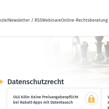
zlei
Newsletter / RSS
Webinare
Online-Rechtsberatung
Daten­schutz­recht
OLG Köln: Keine Preis­an­ga­ben­pflicht
bei Rabatt-Apps mit Daten­tausch