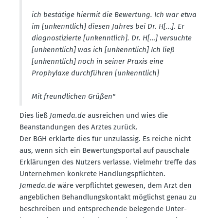
ich bestätige hiermit die Bewertung. Ich war etwa
im [unkenntlich] diesen Jahres bei Dr. H[…]. Er
diagnos­ti­zierte [unkenntlich]. Dr. H[…] versuchte
[unkenntlich] was ich [unkenntlich] Ich ließ
[unkenntlich] noch in seiner Praxis eine
Prophylaxe durch­führen [unkenntlich]
Mit freund­lichen Grüßen"
Dies ließ
Jameda.de
ausreichen und wies die
Beanstan­dungen des Arztes zurück.
Der BGH erklärte dies für unzulässig. Es reiche nicht
aus, wenn sich ein Bewer­tungs­portal auf pauschale
Erklä­rungen des Nutzers verlasse. Vielmehr treffe das
Unter­nehmen konkrete Handlungs­pflichten.
Jameda.de
wäre verpflichtet gewesen, dem Arzt den
angeb­lichen Behand­lungs­kontakt möglichst genau zu
beschreiben und entspre­chende belegende Unter­