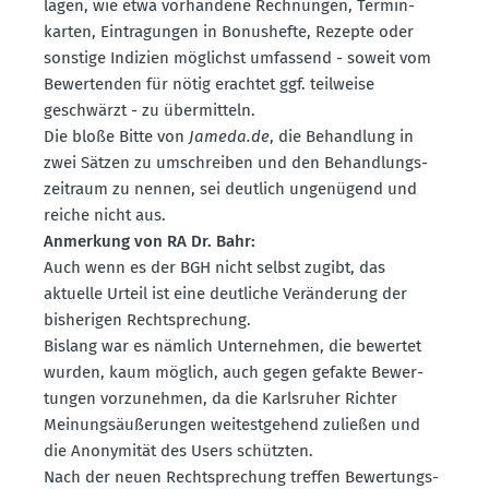
lagen, wie etwa vorhandene Rechnungen, Termin­
karten, Eintra­gungen in Bonus­hefte, Rezepte oder
sonstige Indizien möglichst umfassend - soweit vom
Bewer­tenden für nötig erachtet ggf. teilweise
geschwärzt - zu übermitteln.
Die bloße Bitte von
Jameda.de
, die Behandlung in
zwei Sätzen zu umschreiben und den Behand­lungs­
zeitraum zu nennen, sei deutlich ungenügend und
reiche nicht aus.
Anmerkung von RA Dr. Bahr:
Auch wenn es der BGH nicht selbst zugibt, das
aktuelle Urteil ist eine deutliche Verän­derung der
bishe­rigen Recht­spre­chung.
Bislang war es nämlich Unter­nehmen, die bewertet
wurden, kaum möglich, auch gegen gefakte Bewer­
tungen vorzu­nehmen, da die Karls­ruher Richter
Meinungs­äu­ße­rungen weitest­gehend zuließen und
die Anony­mität des Users schützten.
Nach der neuen Recht­spre­chung treffen Bewer­tungs­