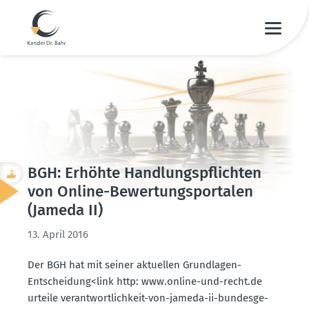
BGH: Erhöhte Handlungs­pflichten
von Online-Bewer­tungs­por­talen
(Jameda II)
13. April 2016
Der BGH hat mit seiner aktuellen Grund­lagen-
Entscheidung<link http: www.​online-​und-​recht.​de
urteile verant­wort­lichkeit-von-jameda-ii-bundes­ge­