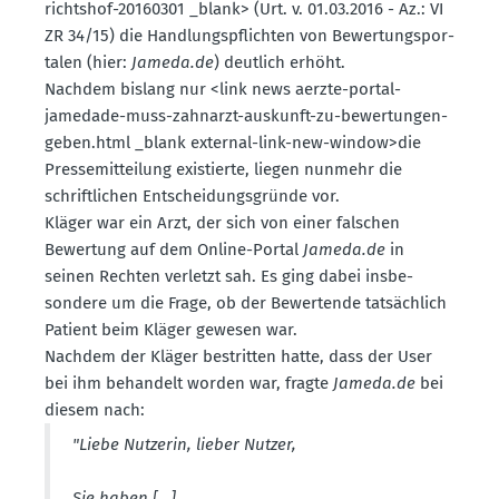
richtshof-20160301 _blank> (Urt. v. 01.03.2016 - Az.: VI
ZR 34/15) die Handlungs­pflichten von Bewer­tungs­por­
talen (hier:
Jameda.de
) deutlich erhöht.
Nachdem bislang nur <link news aerzte-portal-
jamedade-muss-zahnarzt-auskunft-zu-bewer­tungen-
geben.html _blank external-link-new-window>die
Presse­mit­teilung existierte, liegen nunmehr die
schrift­lichen Entschei­dungs­gründe vor.
Kläger war ein Arzt, der sich von einer falschen
Bewertung auf dem Online-Portal
Jameda.​de
in
seinen Rechten verletzt sah. Es ging dabei insbe­
sondere um die Frage, ob der Bewer­tende tatsächlich
Patient beim Kläger gewesen war.
Nachdem der Kläger bestritten hatte, dass der User
bei ihm behandelt worden war, fragte
Jameda.de
bei
diesem nach:
"Liebe Nutzerin, lieber Nutzer,
Sie haben […].