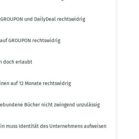
f GROUPON und DailyDeal rechts­widrig
 auf GROUPON rechts­widrig
n doch erlaubt
nen auf 12 Monate rechts­widrig
s­ge­bundene Bücher nicht zwingend unzulässig
ein muss Identität des Unter­nehmens aufweisen