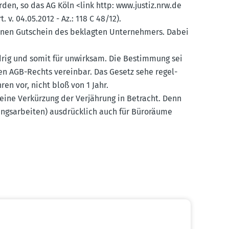
n, so das AG Köln <link http: www.​justiz.​nrw.​de
v. 04.05.2012 - Az.: 118 C 48/12).
nen Gutschein des beklagten Unter­nehmers. Dabei
idrig und somit für unwirksam. Die Bestimmung sei
en AGB-Rechts vereinbar. Das Gesetz sehe regel­
en vor, nicht bloß von 1 Jahr.
ine Verkürzung der Verjährung in Betracht. Denn
ungs­ar­beiten) ausdrücklich auch für Büroräume