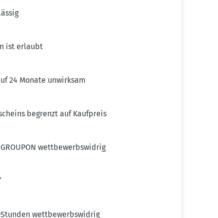
lässig
 ist erlaubt
 auf 24 Monate unwirksam
tscheins begrenzt auf Kaufpreis
uf GROUPON wettbe­werbs­widrig
“
-Stunden wettbe­werbs­widrig