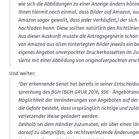
wie sich die Abbil­dungen zu einer Anzeige ändern könne
Ihnen hiermit noch einmal, dass Bilder auf Amazon, auc
Amazon sogar gewollt, dass jeder Verkäufer(,) der sich
hochladen kann. Diese sollten natürlich den Richt­lin
Aus dieser Auskunft musste die Antrags­geg­nerin scho
von Amazon aus allen hinter­legten Bilder jeweils ein be
eigenes Angebot unver­packter Drucker­kas­setten im Zu
sierte mit einer Abbildung von origi­nal­ver­packten ers
Und weiter:
"Der erken­nende Senat hat bereits in seiner Entscheid
spre­chung des BGH (BGH GRUR 2016, 936 - Angebots­ma­n
Möglichkeit der Verän­de­rungen von Angeboten auf de
die Gefahr besteht, dass ursprünglich richtige und zul
ver­let­zender Weise geändert werden.
Deshalb sei dem Händler zuzumuten, ein über einen län
darauf zu überprüfen, ob rechts­ver­let­zende Änderun