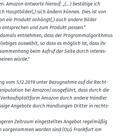
n. Amazon antworte hierauf: „(...) bestätige ich
h Haupt­bilder(,) sich ändern können. Dies ist von
 an ein Produkt anhängt(,) auch andere Bilder
ien entsprechen und zum Produkt passen.“
n damals entnehmen, dass der Program­m­al­go­rithmus
lie­biges auswählt, so dass es möglich ist, dass ihr
sam­menhang beim Aufruf der Seite durch Inter­es­
cheinen würde."
ung vom 5.12.2019 unter Bezug­nahme auf die Recht­
i­pu­lation bei Amazon) ausge­führt, dass durch die
r Verkaufs­plattform Amazon durch andere Händler
ässige Angebote durch Handlungen Dritter in rechts­
geren Zeitraum einge­stelltes Angebot regel­mäßig
gen vorge­nommen worden sind (OLG Frankfurt am