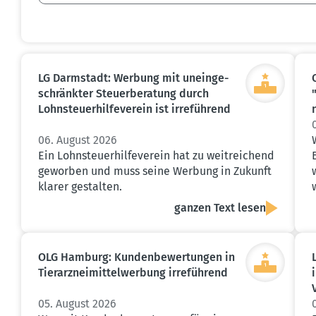
LG Darmstadt: Werbung mit unein­ge­
schränkter Steuer­be­ratung durch
Lohnsteu­er­hil­fe­verein ist irreführend
06. August 2026
Ein Lohnsteuerhilfeverein hat zu weitreichend
geworben und muss seine Werbung in Zukunft
klarer gestalten.
ganzen Text lesen
OLG Hamburg: Kunden­be­wer­tungen in
Tierarz­nei­mit­tel­werbung irreführend
05. August 2026