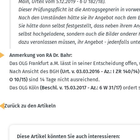
Main, Urteil vom 5.12.2019 - 6 U 182/18).
Dieser Prüfungs­pflicht ist die Antrags­geg­nerin in vor
Nach den Umständen hätte sie ihr Angebot nach dem E
Sie hätte dann selbst festge­stellt, dass neben ihrem A
selbst hochge­ladene, sondern auch die Bilder anderer 
dazu veran­lassen müssen, ihr Angebot - jeden­falls unte
Anmerkung von RA Dr. Bahr:
Das OLG Frankfurt a.M. lässt in seiner Entscheidung offen,
Nach Ansicht des BGH
(Urt. v. 03.03.2016 - Az.: I ZR 140/14)
O 10/15)
sind 14 Tage nicht ausrei­chend.
Das OLG Köln
(Beschl. v. 15.03.2017 - Az.: 6 W 31/17)
ordert s
Zurück zu den Artikeln
Diese Artikel könnten Sie auch inter­es­sieren: