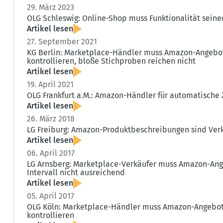
29. März 2023
OLG Schleswig: Online-Shop muss Funktio­na­lität sei
Artikel lesen
27. September 2021
KG Berlin: Market­place-Händler muss Amazon-Angebote
kontrol­lieren, bloße Stich­proben reichen nicht
Artikel lesen
19. April 2021
OLG Frankfurt a.M.: Amazon-Händler für automa­tische 
Artikel lesen
26. März 2018
LG Freiburg: Amazon-Produkt­be­schrei­bungen sind Ve
Artikel lesen
06. April 2017
LG Arnsberg: Market­place-Verkäufer muss Amazon-Angeb
Intervall nicht ausrei­chend
Artikel lesen
05. April 2017
OLG Köln: Market­place-Händler muss Amazon-Angebote
kontrol­lieren