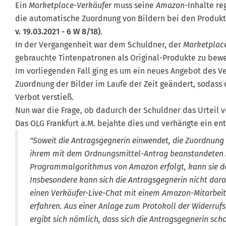
Ein
Market­place-Verkäufer
muss seine
Amazon
-Inhalte re
die automa­tische Zuordnung von Bildern bei den Produkt
v. 19.03.2021 - 6 W 8/18)
.
In der Vergan­genheit war dem Schuldner, der
Market­plac
gebrauchte Tinten­pa­tronen als Original-Produkte zu be
Im vorlie­genden Fall ging es um ein neues Angebot des V
Zuordnung der Bilder im Laufe der Zeit geändert, sodass 
Verbot verstieß.
Nun war die Frage, ob dadurch der Schuldner das Urteil ve
Das OLG Frankfurt a.M. bejahte dies und verhängte ein en
"Soweit die Antrags­geg­nerin einwendet, die Zuordnung d
ihrem mit dem Ordnungs­mittel-Antrag beanstan­deten A
Program­m­al­go­rithmus von Amazon erfolgt, kann sie das
Insbe­sondere kann sich die Antrags­geg­nerin nicht da
einen Verkäufer-Live-Chat mit einem Amazon-Mitar­beite
erfahren. Aus einer Anlage zum Protokoll der Wider­rufs
ergibt sich nämlich, dass sich die Antrags­geg­nerin s