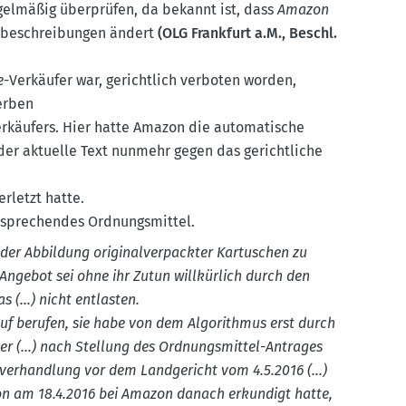
gel­mäßig überprüfen, da bekannt ist, dass
Amazon
­be­schrei­bungen ändert
(OLG Frankfurt a.M., Beschl.
e
-Verkäufer war, gerichtlich verboten worden,
werben
erkäufers. Hier hatte Amazon die automa­tische
der aktuelle Text nunmehr gegen das gericht­liche
rletzt hatte.
tspre­chendes Ordnungs­mittel.
er Abbildung origi­nal­ver­packter Kartu­schen zu
ngebot sei ohne ihr Zutun willkürlich durch den
 (...) nicht entlasten.
rauf berufen, sie habe von dem Algorithmus erst durch
r (...) nach Stellung des Ordnungs­mittel-Antrages
­ver­handlung vor dem Landge­richt vom 4.5.2016 (...)
chon am 18.4.2016 bei Amazon danach erkundigt hatte,