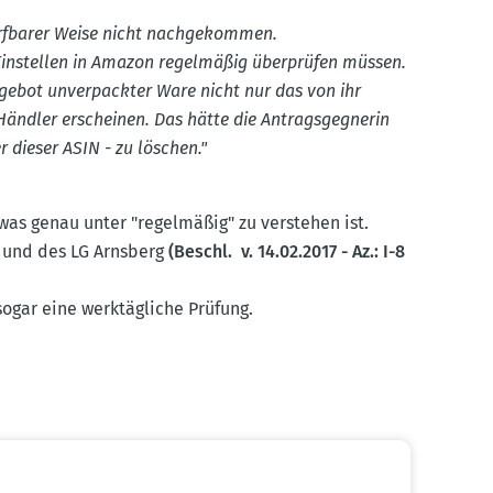
werf­barer Weise nicht nachge­kommen.
instellen in Amazon regel­mäßig überprüfen müssen.
ngebot unver­packter Ware nicht nur das von ihr
Händler erscheinen. Das hätte die Antrags­geg­nerin
r dieser ASIN - zu löschen."
 was genau unter "regel­mäßig" zu verstehen ist.
und des LG Arnsberg
(Beschl. v. 14.02.2017 - Az.: I-8
ogar eine werktäg­liche Prüfung.