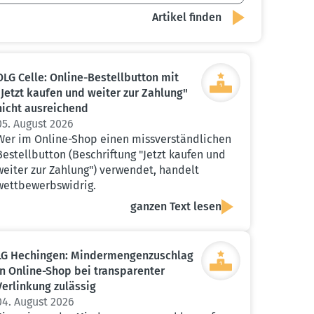
OLG Celle: Online-Bestell­button mit
"Jetzt kaufen und weiter zur Zahlung"
nicht ausrei­chend
05. August 2026
Wer im Online-Shop einen missverständlichen
Bestellbutton (Beschriftung "Jetzt kaufen und
weiter zur Zahlung") verwendet, handelt
wettbewerbswidrig.
ganzen Text lesen
LG Hechingen: Minder­men­gen­zu­schlag
in Online-Shop bei trans­pa­renter
Verlinkung zulässig
04. August 2026