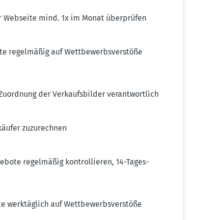
ner Webseite mind. 1x im Monat überprüfen
 regel­mäßig auf Wettbe­werbs­ver­stöße
Zuordnung der Verkaufs­bilder verant­wortlich
rkäufer zuzurechnen
ote regel­mäßig kontrol­lieren, 14-Tages-
 werktäglich auf Wettbe­werbs­ver­stöße