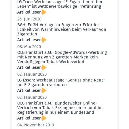
LG Trier: Werbe­aussage "E-Zigaretten retten
Leben" ist wettbe­werbs­widrige Irreführung
Artikel lesen
26. Juni 2020
BGH: EuGH-Vorlage zu Fragen zur Erfor­der­
lichkeit von Warnhin­weisen beim Verkauf von
Zigaretten
Artikel lesen
08. Mai 2020
OLG Frankfurt a.M.: Google-AdWords-Werbung
mit Nennung von Zigaretten-Marken kein
Verstoß gegen Tabak-Werbe­verbot
Artikel lesen
02. Januar 2020
LG Essen: Werbe­aussage "Genuss ohne Reue"
für E-Zigaretten verboten
Artikel lesen
02. Januar 2020
OLG Frankfurt a.M.: Bundes­weiter Online-
Vertrieb von Tabak-Erzeug­nissen erlaubt bei
Regis­trierung in nur einem Bundesland
Artikel lesen
04. November 2019