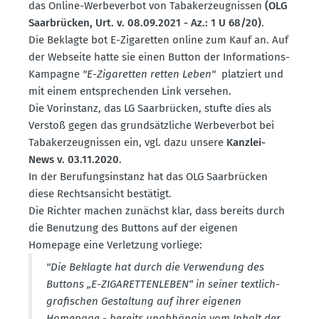
das Online-Werbe­verbot von Tabak­erzeug­nissen
(OLG
Saarbrücken, Urt. v. 08.09.2021 - Az.: 1 U 68/20)
.
Die Beklagte bot E-Zigaretten online zum Kauf an. Auf
der Webseite hatte sie einen Button der Infor­ma­tions-
Kampagne
"E-Zigaretten retten Leben"
platziert und
mit einem entspre­chenden Link versehen.
Die Vorin­stanz, das LG Saarbrücken, stufte dies als
Verstoß gegen das grund­sätz­liche Werbe­verbot bei
Tabak­erzeug­nissen ein, vgl. dazu unsere
Kanzlei-
News v. 03.11.2020
.
In der Berufungs­in­stanz hat das OLG Saarbrücken
diese Rechts­an­sicht bestätigt.
Die Richter machen zunächst klar, dass bereits durch
die Benutzung des Buttons auf der eigenen
Homepage eine Verletzung vorliege:
"Die Beklagte hat durch die Verwendung des
Buttons „E-ZIGARET­TEN­LEBEN“ in seiner textlich-
grafi­schen Gestaltung auf ihrer eigenen
Homepage - bereits unabhängig vom Inhalt der