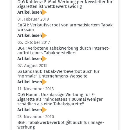
OLG Koblenz: E-Mail-Werbung per Newsletter für
Zigaretten ist wettbe­werbs­widrig
Artikel lesen
01. Februar 2019
EuGH: Verkaufs­verbot von aroma­ti­siertem Tabak
wirksam
Artikel lesen
05. Oktober 2017
BGH: Verbotene Tabak­werbung durch Inter­net­
auf­tritt eines Tabak­her­stellers
Artikel lesen
07. August 2015
LG Landshut: Tabak-Werbe­verbot auch für
"normale" Unter­nehmens-Webseite
Artikel lesen
11. November 2013
OLG Hamm: Unzulässige Werbung für E-
Zigarette als "mindestens 1.000mal weniger
schädlich als eine Tabak­zi­ga­rette"
Artikel lesen
23. November 2010
BGH: Tabak­wer­be­verbot gilt auch für Image­
werbung