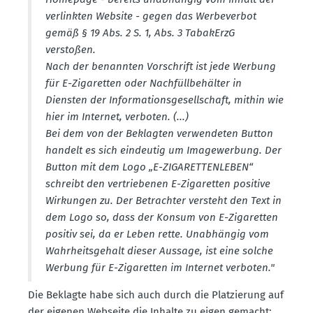
verlinkten Website - gegen das Werbe­verbot
gemäß § 19 Abs. 2 S. 1, Abs. 3 TabakErzG
verstoßen.
Nach der benannten Vorschrift ist jede Werbung
für E-Zigaretten oder Nachfüll­be­hälter in
Diensten der Infor­ma­ti­ons­ge­sell­schaft, mithin wie
hier im Internet, verboten. (...)
Bei dem von der Beklagten verwen­deten Button
handelt es sich eindeutig um Image­werbung. Der
Button mit dem Logo „E-ZIGARET­TEN­LEBEN“
schreibt den vertrie­benen E-Zigaretten positive
Wirkungen zu. Der Betrachter versteht den Text in
dem Logo so, dass der Konsum von E-Zigaretten
positiv sei, da er Leben rette. Unabhängig vom
Wahrheits­gehalt dieser Aussage, ist eine solche
Werbung für E-Zigaretten im Internet verboten."
Die Beklagte habe sich auch durch die Platzierung auf
der eigenen Webseite die Inhalte zu eigen gemacht: