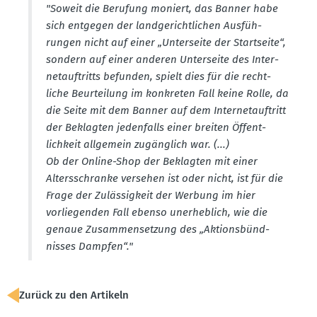
"Soweit die Berufung moniert, das Banner habe
sich entgegen der landge­richt­lichen Ausfüh­
rungen nicht auf einer „Unter­seite der Start­seite“,
sondern auf einer anderen Unter­seite des Inter­
net­auf­tritts befunden, spielt dies für die recht­
liche Beurteilung im konkreten Fall keine Rolle, da
die Seite mit dem Banner auf dem Inter­net­auf­tritt
der Beklagten jeden­falls einer breiten Öffent­
lichkeit allgemein zugänglich war. (...)
Ob der Online-Shop der Beklagten mit einer
Alters­schranke versehen ist oder nicht, ist für die
Frage der Zuläs­sigkeit der Werbung im hier
vorlie­genden Fall ebenso unerheblich, wie die
genaue Zusam­men­setzung des „Aktions­bünd­
nisses Dampfen“."
Zurück zu den Artikeln