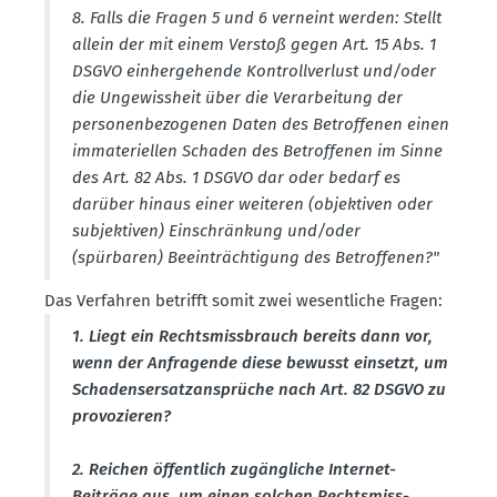
8. Falls die Fragen 5 und 6 verneint werden: Stellt
allein der mit einem Verstoß gegen Art. 15 Abs. 1
DSGVO einher­ge­hende Kontroll­verlust und/oder
die Ungewissheit über die Verar­beitung der
perso­nen­be­zo­genen Daten des Betrof­fenen einen
immate­ri­ellen Schaden des Betrof­fenen im Sinne
des Art. 82 Abs. 1 DSGVO dar oder bedarf es
darüber hinaus einer weiteren (objek­tiven oder
subjek­tiven) Einschränkung und/oder
(spürbaren) Beein­träch­tigung des Betrof­fenen?"
Das Verfahren betrifft somit zwei wesent­liche Fragen:
1. Liegt ein Rechts­miss­brauch bereits dann vor,
wenn der Anfra­gende diese bewusst einsetzt, um
Schadens­er­satz­an­sprüche nach Art. 82 DSGVO zu
provo­zieren?
2. Reichen öffentlich zugäng­liche Internet-
Beiträge aus, um einen solchen Rechts­miss­