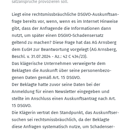
satz­an­sprüche provo­zieren soll.
Liegt eine rechts­miss­bräuch­liche DSGVO-Auskunfts­an­
frage bereits vor, wenn, wenn es im Internet Hinweise
gibt, dass der Anfra­gende die Infor­ma­tionen dann
nutzt, um später einen DSGVO-Schadens­ersatz
geltend zu machen? Diese Frage hat das AG Arnsberg
dem EuGH zur Beant­wortung vorgelegt (AG Arnsberg,
Beschl. v. 31.07.2024 - Az.: 42 C 434/23).
Das kläge­rische Unter­nehmen verwei­gerte dem
Beklagten die Auskunft über seine perso­nen­be­zo­
genen Daten gemäß Art. 15 DSGVO.
Der Beklagte hatte zuvor seine Daten bei der
Anmeldung für einen Newsletter einge­geben und
stellte im Anschluss einen Auskunfts­antrag nach Art.
15 DSGVO.
Die Klägerin vertrat den Stand­punkt, das Auskunfts­er­
suchen sei rechts­miss­bräuchlich, da der Beklagte
diese Anfragen syste­ma­tisch nutze, um Schadens­er­