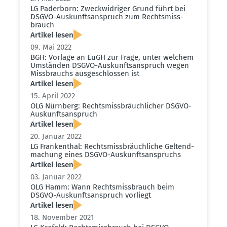
LG Paderborn: Zweck­wid­riger Grund führt bei
DSGVO-Auskunfts­an­spruch zum Rechts­miss­
brauch
Artikel lesen
09. Mai 2022
BGH: Vorlage an EuGH zur Frage, unter welchem
Umständen DSGVO-Auskunfts­an­spruch wegen
Missbrauchs ausge­schlossen ist
Artikel lesen
15. April 2022
OLG Nürnberg: Rechts­miss­bräuch­licher DSGVO-
Auskunfts­an­spruch
Artikel lesen
20. Januar 2022
LG Frankenthal: Rechts­miss­bräuch­liche Geltend­
ma­chung eines DSGVO-Auskunfts­an­spruchs
Artikel lesen
03. Januar 2022
OLG Hamm: Wann Rechts­miss­brauch beim
DSGVO-Auskunfts­an­spruch vorliegt
Artikel lesen
18. November 2021