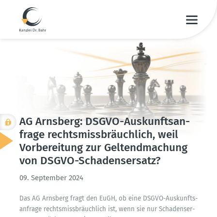
AG Arnsberg: DSGVO-Auskunfts­an­
frage rechts­miss­bräuchlich, weil
Vorbe­reitung zur Geltend­ma­chung
von DSGVO-Schadens­ersatz?
09. September 2024
Das AG Arnsberg fragt den EuGH, ob eine DSGVO-Auskunfts­
an­frage rechts­miss­bräuchlich ist, wenn sie nur Schadens­er­