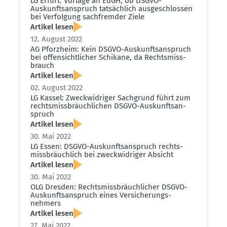
LG Erfurt: Vorlage an EuGH, ob DSGVO-
Auskunfts­an­spruch tatsächlich ausge­schlossen
bei Verfolgung sachfremder Ziele
Artikel lesen
12. August 2022
AG Pforzheim: Kein DSGVO-Auskunfts­an­spruch
bei offen­sicht­licher Schikane, da Rechts­miss­
brauch
Artikel lesen
02. August 2022
LG Kassel: Zweck­wid­riger Sachgrund führt zum
rechts­miss­bräuch­lichen DSGVO-Auskunfts­an­
spruch
Artikel lesen
30. Mai 2022
LG Essen: DSGVO-Auskunfts­an­spruch rechts­
miss­bräuchlich bei zweck­wid­riger Absicht
Artikel lesen
30. Mai 2022
OLG Dresden: Rechts­miss­bräuch­licher DSGVO-
Auskunfts­an­spruch eines Versi­che­rungs­
nehmers
Artikel lesen
27. Mai 2022