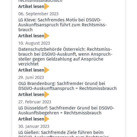
rechts­miss­bräuchlich
Artikel lesen
06. September 2023
LG Kleve: Sachfremdes Motiv bei DSGVO-
Auskunfts­an­spruch führt zum Rechts­miss­
brauch
Artikel lesen
10. August 2023
Daten­schutz­be­hörde Öster­reich: Rechts­miss­
brauch bei DSGVO-Auskunft, wenn Anspruch­
steller gegen Geldzahlung auf Ansprüche
verzichtet
Artikel lesen
29. Juni 2023
OLG Brandenburg: Sachfremder Grund bei
DSGVO-Auskunfts­an­spruch = Rechts­miss­brauch
Artikel lesen
27. Februar 2023
LG Düsseldorf: Sachfremder Grund bei DSGVO-
Auskunfts­be­gehren = Rechts­miss­brauch
Artikel lesen
30. Januar 2023
LG Gießen: Sachfremde Ziele führen beim