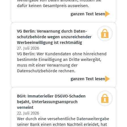
Weitergabe von Daten anbieten, müssen sie
dafür keinen Gesamtpreis ausweisen.
ganzen Text lesen
VG Berlin: Verwarnung durch Daten­
schutz­be­hörde wegen unzurei­chender
Werbe­ein­wil­ligung ist recht­mäßig
27. Juli 2026
VG Berlin: Wer Kundendaten ohne hinreichend
bestimmte Einwilligung an Dritte weitergibt,
muss mit einer Verwarnung der
Datenschutzbehörde rechnen.
ganzen Text lesen
BGH: Immate­ri­eller DSGVO-Schaden
bejaht, Unter­las­sungs­an­spruch
verneint
22. Juli 2026
Wer durch eine versehentliche Datenweitergabe
seiner Bank einen echten Nachteil erleidet, hat