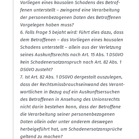
Vorliegen eines kausalen Schadens des Betrof­
fenen unter­stellt – zwingend eine Verar­beitung
der perso­nen­be­zo­genen Daten des Betrof­fenen
Vorge­legen haben muss?
6. Falls Frage 5 bejaht wird: Führt dies dazu, dass
dem Betrof­fenen – das Vorliegen eines kausalen
Schadens unter­stellt – allein aus der Verletzung
seines Auskunfts­rechts nach Art. 15 Abs. 1 DSGVO
kein Schaden­er­satz­an­spruch nach Art. 82 Abs. 1
DSGVO zusteht?
7. Ist Art. 82 Abs. 1 DSGVO derge­stalt auszu­legen,
dass der Rechts­miss­brauchs­einwand des Verant­
wort­lichen in Bezug auf ein Auskunfts­er­suchen
des Betrof­fenen in Ansehung des Unions­rechts
nicht darin bestehen kann, dass der Betroffene
die Verar­beitung seiner perso­nen­be­zo­genen
Daten allein oder unter anderem deswegen
herbei­ge­führt hat, um Schaden­er­satz­an­sprüche
geltend zu machen?