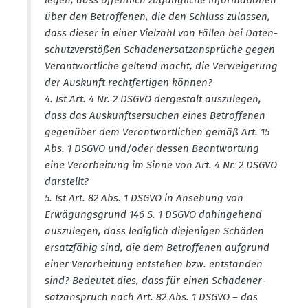
legen, dass öffentlich zugäng­liche Infor­ma­tionen
über den Betrof­fenen, die den Schluss zulassen,
dass dieser in einer Vielzahl von Fällen bei Daten­
schutz­ver­stößen Schaden­er­satz­an­sprüche gegen
Verant­wort­liche geltend macht, die Verwei­gerung
der Auskunft recht­fer­tigen können?
4. Ist Art. 4 Nr. 2 DSGVO derge­stalt auszu­legen,
dass das Auskunfts­er­suchen eines Betrof­fenen
gegenüber dem Verant­wort­lichen gemäß Art. 15
Abs. 1 DSGVO und/oder dessen Beant­wortung
eine Verar­beitung im Sinne von Art. 4 Nr. 2 DSGVO
darstellt?
5. Ist Art. 82 Abs. 1 DSGVO in Ansehung von
Erwägungs­grund 146 S. 1 DSGVO dahin­gehend
auszu­legen, dass lediglich dieje­nigen Schäden
ersatz­fähig sind, die dem Betrof­fenen aufgrund
einer Verar­beitung entstehen bzw. entstanden
sind? Bedeutet dies, dass für einen Schaden­er­
satz­an­spruch nach Art. 82 Abs. 1 DSGVO – das