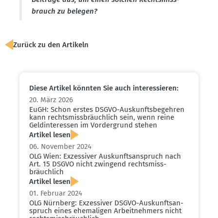
brauch zu belegen?
Zurück zu den Artikeln
Diese Artikel könnten Sie auch inter­es­sieren:
20. März 2026
EuGH: Schon erstes DSGVO-Auskunfts­be­gehren
kann rechts­miss­bräuchlich sein, wenn reine
Geldin­ter­essen im Vorder­grund stehen
Artikel lesen
06. November 2024
OLG Wien: Exzes­siver Auskunfts­an­spruch nach
Art. 15 DSGVO nicht zwingend rechts­miss­
bräuchlich
Artikel lesen
01. Februar 2024
OLG Nürnberg: Exzes­siver DSGVO-Auskunfts­an­
spruch eines ehema­ligen Arbeit­nehmers nicht