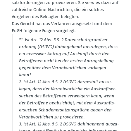
satz­for­de­rungen zu provo­zieren. Sie verwies dazu auf
zahlreiche Online-Nachrichten, die ein solches
Vorgehen des Beklagten belegten.
Das Gericht hat das Verfahren ausge­setzt und dem
EuGH folgende Fragen vorgelegt.
"1. Ist Art. 12 Abs. 5 S. 2 Daten­schutz­grund­ver­
ordnung (DSGVO) dahin­gehend auszu­legen, dass
ein exzes­siver Antrag auf Auskunft durch den
Betrof­fenen nicht bei der ersten Antrag­stellung
gegenüber dem Verant­wort­lichen vorliegen
kann?
2. Ist Art. 12 Abs. 5 S. 2 DSGVO derge­stalt auszu­
legen, dass der Verant­wort­liche ein Auskunfts­er­
suchen des Betrof­fenen verweigern kann, wenn
der Betroffene beabsichtigt, mit dem Auskunfts­
er­suchen Schaden­er­satz­an­sprüche gegen den
Verant­wort­lichen zu provo­zieren.
3. Ist Art. 12 Abs. 5 S. 2 DSGVO dahin­gehend auszu­