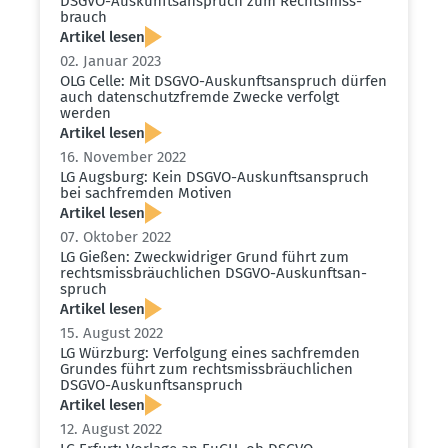
DSGVO-Auskunfts­an­spruch zum Rechts­miss­
brauch
Artikel lesen
02. Januar 2023
OLG Celle: Mit DSGVO-Auskunfts­an­spruch dürfen
auch daten­schutz­fremde Zwecke verfolgt
werden
Artikel lesen
16. November 2022
LG Augsburg: Kein DSGVO-Auskunfts­an­spruch
bei sachfremden Motiven
Artikel lesen
07. Oktober 2022
LG Gießen: Zweck­wid­riger Grund führt zum
rechts­miss­bräuch­lichen DSGVO-Auskunfts­an­
spruch
Artikel lesen
15. August 2022
LG Würzburg: Verfolgung eines sachfremden
Grundes führt zum rechts­miss­bräuch­lichen
DSGVO-Auskunfts­an­spruch
Artikel lesen
12. August 2022