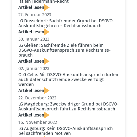
ist ein Jedermann-Recht
Artikel lesen
27. Februar 2023
LG Düsseldorf: Sachfremder Grund bei DSGVO-
Auskunfts­be­gehren = Rechts­miss­brauch
Artikel lesen
30. Januar 2023
LG Gießen: Sachfremde Ziele führen beim
DSGVO-Auskunfts­an­spruch zum Rechts­miss­
brauch
Artikel lesen
02. Januar 2023
OLG Celle: Mit DSGVO-Auskunfts­an­spruch dürfen
auch daten­schutz­fremde Zwecke verfolgt
werden
Artikel lesen
22. Dezember 2022
LG Magdeburg: Zweck­wid­riger Grund bei DSGVO-
Auskunfts­an­spruch führt zu Rechts­miss­brauch
Artikel lesen
16. November 2022
LG Augsburg: Kein DSGVO-Auskunfts­an­spruch
bei sachfremden Motiven