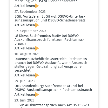
ma­chung von DSGVO-Schadens­ersatz?
Artikel lesen
27. September 2023
BGH: Vorlage an EuGH wg. DSGVO-Unter­las­
sungs­an­spruch und DSGVO-Schadens­ersatz
Artikel lesen
06. September 2023
LG Kleve: Sachfremdes Motiv bei DSGVO-
Auskunfts­an­spruch führt zum Rechts­miss­
brauch
Artikel lesen
10. August 2023
Daten­schutz­be­hörde Öster­reich: Rechts­miss­
brauch bei DSGVO-Auskunft, wenn Anspruch­
steller gegen Geldzahlung auf Ansprüche
verzichtet
Artikel lesen
29. Juni 2023
OLG Brandenburg: Sachfremder Grund bei
DSGVO-Auskunfts­an­spruch = Rechts­miss­brauch
Artikel lesen
23. Juni 2023
EuGH: Auskunfts­an­spruch nach Art. 15 DSGVO