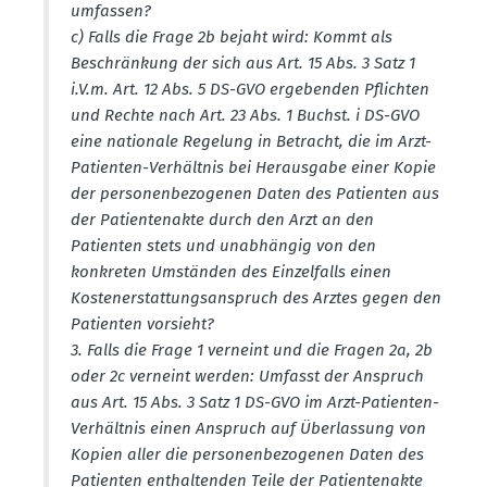
umfassen?
c) Falls die Frage 2b bejaht wird: Kommt als
Beschränkung der sich aus Art. 15 Abs. 3 Satz 1
i.V.m. Art. 12 Abs. 5 DS-GVO ergebenden Pflichten
und Rechte nach Art. 23 Abs. 1 Buchst. i DS-GVO
eine nationale Regelung in Betracht, die im Arzt-
Patienten-Verhältnis bei Herausgabe einer Kopie
der perso­nen­be­zo­genen Daten des Patienten aus
der Patien­tenakte durch den Arzt an den
Patienten stets und unabhängig von den
konkreten Umständen des Einzel­falls einen
Kosten­er­stat­tungs­an­spruch des Arztes gegen den
Patienten vorsieht?
3. Falls die Frage 1 verneint und die Fragen 2a, 2b
oder 2c verneint werden: Umfasst der Anspruch
aus Art. 15 Abs. 3 Satz 1 DS-GVO im Arzt-Patienten-
Verhältnis einen Anspruch auf Überlassung von
Kopien aller die perso­nen­be­zo­genen Daten des
Patienten enthal­tenden Teile der Patien­tenakte