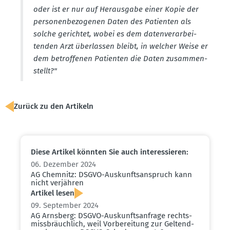
oder ist er nur auf Herausgabe einer Kopie der
perso­nen­be­zo­genen Daten des Patienten als
solche gerichtet, wobei es dem daten­ver­ar­bei­
tenden Arzt überlassen bleibt, in welcher Weise er
dem betrof­fenen Patienten die Daten zusam­men­
stellt?"
Zurück zu den Artikeln
Diese Artikel könnten Sie auch inter­es­sieren:
06. Dezember 2024
AG Chemnitz: DSGVO-Auskunfts­an­spruch kann
nicht verjähren
Artikel lesen
09. September 2024
AG Arnsberg: DSGVO-Auskunfts­an­frage rechts­
miss­bräuchlich, weil Vorbe­reitung zur Geltend­