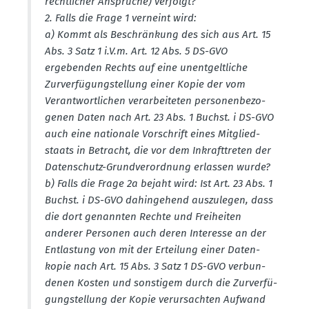
recht­licher Ansprüche) verfolgt?
2. Falls die Frage 1 verneint wird:
a) Kommt als Beschränkung des sich aus Art. 15
Abs. 3 Satz 1 i.V.m. Art. 12 Abs. 5 DS-GVO
ergebenden Rechts auf eine unent­gelt­liche
Zurver­fü­gung­stellung einer Kopie der vom
Verant­wort­lichen verar­bei­teten perso­nen­be­zo­
genen Daten nach Art. 23 Abs. 1 Buchst. i DS-GVO
auch eine nationale Vorschrift eines Mitglied­
staats in Betracht, die vor dem Inkraft­treten der
Daten­schutz-Grund­ver­ordnung erlassen wurde?
b) Falls die Frage 2a bejaht wird: Ist Art. 23 Abs. 1
Buchst. i DS-GVO dahin­gehend auszu­legen, dass
die dort genannten Rechte und Freiheiten
anderer Personen auch deren Interesse an der
Entlastung von mit der Erteilung einer Daten­
kopie nach Art. 15 Abs. 3 Satz 1 DS-GVO verbun­
denen Kosten und sonstigem durch die Zurver­fü­
gung­stellung der Kopie verur­sachten Aufwand