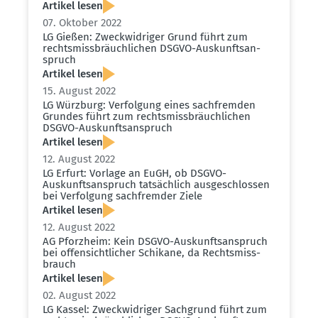
Artikel lesen
07. Oktober 2022
LG Gießen: Zweck­wid­riger Grund führt zum
rechts­miss­bräuch­lichen DSGVO-Auskunfts­an­
spruch
Artikel lesen
15. August 2022
LG Würzburg: Verfolgung eines sachfremden
Grundes führt zum rechts­miss­bräuch­lichen
DSGVO-Auskunfts­an­spruch
Artikel lesen
12. August 2022
LG Erfurt: Vorlage an EuGH, ob DSGVO-
Auskunfts­an­spruch tatsächlich ausge­schlossen
bei Verfolgung sachfremder Ziele
Artikel lesen
12. August 2022
AG Pforzheim: Kein DSGVO-Auskunfts­an­spruch
bei offen­sicht­licher Schikane, da Rechts­miss­
brauch
Artikel lesen
02. August 2022
LG Kassel: Zweck­wid­riger Sachgrund führt zum