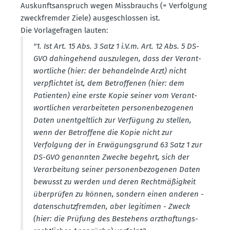
Auskunfts­an­spruch wegen Missbrauchs (= Verfolgung
zweck­fremder Ziele) ausge­schlossen ist.
Die Vorla­ge­fragen lauten:
"1. Ist Art. 15 Abs. 3 Satz 1 i.V.m. Art. 12 Abs. 5 DS-
GVO dahin­gehend auszu­legen, dass der Verant­
wort­liche (hier: der behan­delnde Arzt) nicht
verpflichtet ist, dem Betrof­fenen (hier: dem
Patienten) eine erste Kopie seiner vom Verant­
wort­lichen verar­bei­teten perso­nen­be­zo­genen
Daten unent­geltlich zur Verfügung zu stellen,
wenn der Betroffene die Kopie nicht zur
Verfolgung der in Erwägungs­grund 63 Satz 1 zur
DS-GVO genannten Zwecke begehrt, sich der
Verar­beitung seiner perso­nen­be­zo­genen Daten
bewusst zu werden und deren Recht­mä­ßigkeit
überprüfen zu können, sondern einen anderen -
daten­schutz­fremden, aber legitimen - Zweck
(hier: die Prüfung des Bestehens arzthaf­tungs­