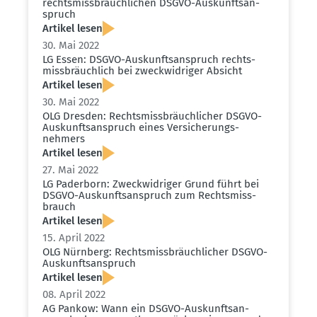
rechts­miss­bräuch­lichen DSGVO-Auskunfts­an­
spruch
Artikel lesen
30. Mai 2022
LG Essen: DSGVO-Auskunfts­an­spruch rechts­
miss­bräuchlich bei zweck­wid­riger Absicht
Artikel lesen
30. Mai 2022
OLG Dresden: Rechts­miss­bräuch­licher DSGVO-
Auskunfts­an­spruch eines Versi­che­rungs­
nehmers
Artikel lesen
27. Mai 2022
LG Paderborn: Zweck­wid­riger Grund führt bei
DSGVO-Auskunfts­an­spruch zum Rechts­miss­
brauch
Artikel lesen
15. April 2022
OLG Nürnberg: Rechts­miss­bräuch­licher DSGVO-
Auskunfts­an­spruch
Artikel lesen
08. April 2022
AG Pankow: Wann ein DSGVO-Auskunfts­an­