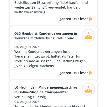
Bestellbutton (Beschriftung "Jetzt kaufen und
weiter zur Zahlung") verwendet, handelt
wettbewerbswidrig.
ganzen Text lesen
OLG Hamburg: Kunden­be­wer­tungen in
Tierarz­nei­mit­tel­werbung irreführend
05. August 2026
Wer mit Kundenbewertungen für ein
Tierarzneimittel wirbt, haftet als Täter für
irreführende Aussagen. Eine Haftung wegen
„Sich-zu-eigen-Machens“…
ganzen Text lesen
LG Hechingen: Minder­men­gen­zu­schlag
in Online-Shop bei trans­pa­renter
Verlinkung zulässig
04. August 2026
Ein zwingender Mindermengenzuschlag auf