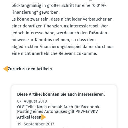
blick­fang­mäßig in großer Schrift für eine "0,01%-
Finan­zierung“ geworben.
Es könne zwar sein, dass nicht jeder Verbraucher an
einer derar­tigen Finan­zierung inter­es­siert sei. Wer
jedoch Interesse habe, werde auch den Fußno­ten­
hinweis zur Kenntnis nehmen, so dass dem
abgedruckten Finan­zie­rungs­bei­spiel daher durchaus
eine nicht unerheb­liche Relevanz zukomme.
Zurück zu den Artikeln
Diese Artikel könnten Sie auch inter­es­sieren:
07. August 2018
OLG Celle: Noch einmal: Auch für Facebook-
Posting eines Autohauses gilt PKW-EnVKV
Artikel lesen
19. September 2017