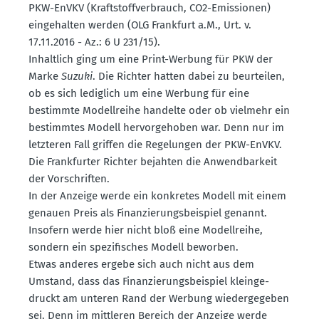
PKW-EnVKV (Kraft­stoff­ver­brauch, CO2-Emissionen)
einge­halten werden (OLG Frankfurt a.M., Urt. v.
17.11.2016 - Az.: 6 U 231/15).
Inhaltlich ging um eine Print-Werbung für PKW der
Marke
Suzuki
. Die Richter hatten dabei zu beurteilen,
ob es sich lediglich um eine Werbung für eine
bestimmte Modell­reihe handelte oder ob vielmehr ein
bestimmtes Modell hervor­ge­hoben war. Denn nur im
letzteren Fall griffen die Regelungen der PKW-EnVKV.
Die Frank­furter Richter bejahten die Anwend­barkeit
der Vorschriften.
In der Anzeige werde ein konkretes Modell mit einem
genauen Preis als Finan­zie­rungs­bei­spiel genannt.
Insofern werde hier nicht bloß eine Modell­reihe,
sondern ein spezi­fi­sches Modell beworben.
Etwas anderes ergebe sich auch nicht aus dem
Umstand, dass das Finan­zie­rungs­bei­spiel klein­ge­
druckt am unteren Rand der Werbung wieder­ge­geben
sei. Denn im mittleren Bereich der Anzeige werde