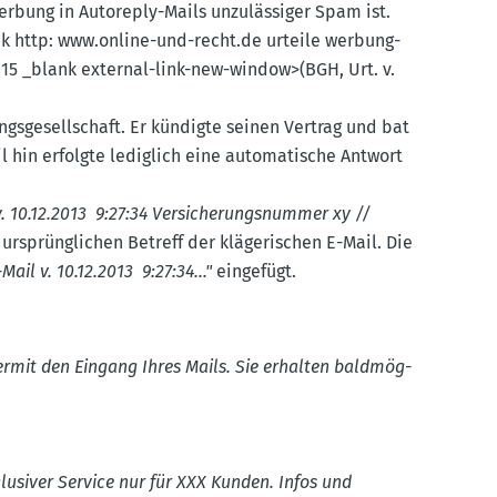
rbung in Autoreply-Mails unzuläs­siger Spam ist.
k http: www.​online-​und-​recht.​de urteile werbung-
215 _blank external-link-new-window>(BGH, Urt. v.
gs­ge­sell­schaft. Er kündigte seinen Vertrag und bat
l hin erfolgte lediglich eine automa­tische Antwort
. 10.12.2013 9:27:34 Versi­che­rungs­nummer xy //
sprüng­lichen Betreff der kläge­ri­schen E-Mail. Die
ail v. 10.12.2013 9:27:34..."
eingefügt.
iermit den Eingang Ihres Mails. Sie erhalten baldmög­
u­siver Service nur für XXX Kunden. Infos und