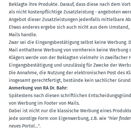
Beklagte ihre Produkte. Darauf, dass diese nach dem Vortr
als nicht kosten­pflichtige Zusatz­leistung - angeboten w
Angebot dieser Zusatz­leis­tungen jeden­falls mittelbare Ab
Etwas anderes ergebe sich auch nicht aus dem Umstand, das
Mails handle.
Zwar sei die Eingangs­be­stä­tigung selbst keine Werbung. D
Mail enthaltene Werbung von vornherein keine Werbung da
Klägers werde von der Beklagten vielmehr in zweifacher H
Eingangs­be­stä­tigung und unzulässig für Zwecke der Werbu
Die Annahme, die Nutzung der elektro­ni­schen Post des Klä
insgesamt gerecht­fertigt, bestünde kein sachlicher Grund
Anmerkung von RA Dr. Bahr:
Spätestens nach diesen schrift­lichen Entschei­dungs­grün
von Werbung im Footer von Mails.
Dabei ist nicht nur die klassische Werbung eines Produkt
jede sonstige Form von Eigen­werbung, z.B. wie
"Hier finde
neues Portal..."
.