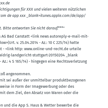
xx.​de
ich­ti­gungen für XXX und vielen weiteren nützlichen
​com de app xxx _blank>itunes.​apple.​com/​de/​app/​
 Bitte antworten Sie nicht darauf.***"
as AG Bad Canstatt <link news autoreply-e-mail-mit-
>(Urt. v. 25.04.2014 - Az.: 10 C 225/14) hatte
t - <link http: www.​online-​und-​recht.​de urteile
idrig-landge­richt-stuttgart-20150204 _blank
 Az.: 4 S 165/14) - hingegen eine Rechts­ver­letzung
rstoß angenommen.
it sei außer der unmit­telbar produkt­be­zo­genen
s­weise in Form der Image­werbung oder des
 mit dem Ziel, den Absatz von Waren oder die
gen und die App S. Haus & Wetter bewerbe die