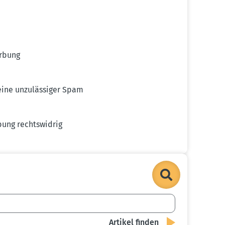
erbung
eine unzuläs­siger Spam
ung rechts­widrig