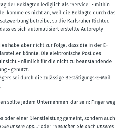
ag der Beklagten lediglich als "Service" - mithin
erde, komme es nicht an, weil die Beklagte durch das
satz­werbung betreibe, so die Karls­ruher Richter.
s es sich automa­ti­siert erstellte Autoreply-
ies habe aber nicht zur Folge, dass die in der E-
rstellen könnte. Die elektro­nische Post des
insicht - nämlich für die nicht zu beanstan­dende
ng - genutzt.
gers sei durch die zulässige Bestä­ti­gungs-E-Mail
.
den sollte jedem Unter­nehmen klar sein: Finger weg
es oder einer Dienst­leistung gemeint, sondern auch
n Sie unsere App..."
oder
"Besuchen Sie auch unseres