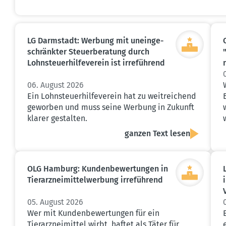
LG Darmstadt: Werbung mit unein­ge­
schränkter Steuer­be­ratung durch
Lohnsteu­er­hil­fe­verein ist irreführend
06. August 2026
Ein Lohnsteuerhilfeverein hat zu weitreichend
geworben und muss seine Werbung in Zukunft
klarer gestalten.
ganzen Text lesen
OLG Hamburg: Kunden­be­wer­tungen in
Tierarz­nei­mit­tel­werbung irreführend
05. August 2026
Wer mit Kundenbewertungen für ein
Tierarzneimittel wirbt, haftet als Täter für