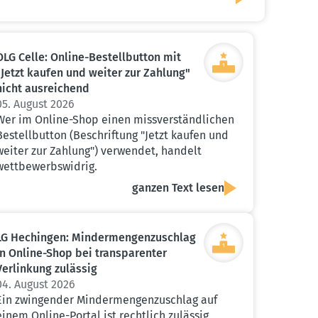
OLG Celle: Online-Bestell­button mit
"Jetzt kaufen und weiter zur Zahlung"
nicht ausrei­chend
05. August 2026
Wer im Online-Shop einen missverständlichen
Bestellbutton (Beschriftung "Jetzt kaufen und
weiter zur Zahlung") verwendet, handelt
wettbewerbswidrig.
ganzen Text lesen
LG Hechingen: Minder­men­gen­zu­schlag
in Online-Shop bei trans­pa­renter
Verlinkung zulässig
04. August 2026
Ein zwingender Mindermengenzuschlag auf
einem Online-Portal ist rechtlich zulässig,