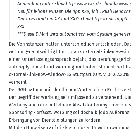
Anmeldung unter <link http: www.​xxx.​de _blank>www.​x
N
eu für iPhone Nutzer: Die App XXX, inkl. Push Benach­r
Features rund um XX und XXX: <link http: itunes.​apple.
xxx
***Diese E-Mail wird automa­tisch vom System generiert.
Die Vorin­stanzen hatten unter­schiedlich entschieden. D
werbung-rechts­widrig.html _blank external-link-new-window
einen Unter­las­sungs­an­spruch bejaht, das Berufungs­ge­rich
autoreply-e-mail-mit-werbung-im-footer-ist-nicht-rechts­w
external-link-new-window>LG Stuttgart (Urt. v. 04.02.2015 -
verneint.
Der BGH hat nun mit deutlichen Worten einen Rechts­ve
Der Begriff der Werbung sei umfassend zu verstehend. Dam
Werbung auch die mittelbare Absatz­för­derung - beispiel
Sponsoring - erfasst. Werbung sei deshalb jede Äußerung
Erbringung von Dienst­leis­tungen zu fördern.
Mit den Hinweisen auf die kosten­losen Unwet­ter­war­nun