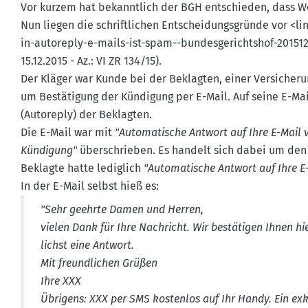
Vor kurzem hat bekanntlich der BGH entschieden, dass We
Nun liegen die schrift­lichen Entschei­dungs­gründe vor <lin
in-autoreply-e-mails-ist-spam--bundes­ge­richtshof-20151
15.12.2015 - Az.: VI ZR 134/15).
Der Kläger war Kunde bei der Beklagten, einer Versi­che­run
um Bestä­tigung der Kündigung per E-Mail. Auf seine E-Mai
(Autoreply) der Beklagten.
Die E-Mail war mit
"Automa­tische Antwort auf Ihre E-Mail v
Kündigung"
überschrieben. Es handelt sich dabei um den ur
Beklagte hatte lediglich
"Automa­tische Antwort auf Ihre E-M
In der E-Mail selbst hieß es:
"Sehr geehrte Damen und Herren,
vielen Dank für Ihre Nachricht. Wir bestä­tigen Ihnen h
lichst eine Antwort.
Mit freund­lichen Grüßen
Ihre XXX
Übrigens: XXX per SMS kostenlos auf Ihr Handy. Ein exkl