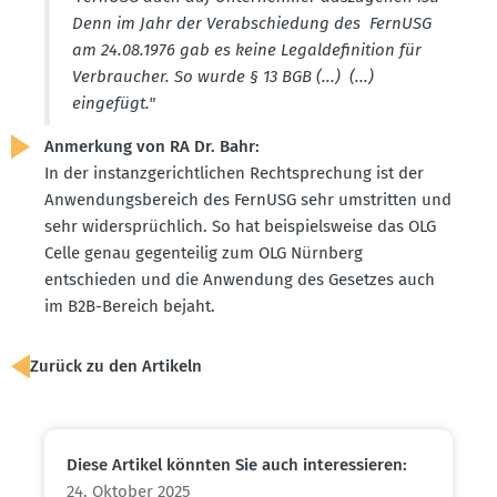
Denn im Jahr der Verab­schiedung des FernUSG
am 24.08.1976 gab es keine Legal­de­fi­nition für
Verbraucher. So wurde § 13 BGB (...) (...)
eingefügt."
Anmerkung von RA Dr. Bahr:
In der instanz­ge­richt­lichen Recht­spre­chung ist der
Anwen­dungs­be­reich des FernUSG sehr umstritten und
sehr wider­sprüchlich. So hat beispiels­weise das OLG
Celle genau gegen­teilig zum OLG Nürnberg
entschieden und die Anwendung des Gesetzes auch
im B2B-Bereich bejaht.
Zurück zu den Artikeln
Diese Artikel könnten Sie auch inter­es­sieren:
24. Oktober 2025