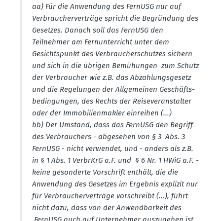
aa) Für die Anwendung des FernUSG nur auf
Verbrau­cher­ver­träge spricht die Begründung des
Gesetzes. Danach soll das FernUSG den
Teilnehmer am Fernun­ter­richt unter dem
Gesichts­punkt des Verbrau­cher­schutzes sichern
und sich in die übrigen Bemühungen zum Schutz
der Verbraucher wie z.B. das Abzah­lungs­gesetz
und die Regelungen der Allge­meinen Geschäfts­
be­din­gungen, des Rechts der Reise­ver­an­stalter
oder der Immobi­li­en­makler einreihen (...)
bb) Der Umstand, dass das FernUSG den Begriff
des Verbrau­chers - abgesehen von § 3 Abs. 3
FernUSG - nicht verwendet, und - anders als z.B.
in § 1 Abs. 1 VerbrKrG a.F. und § 6 Nr. 1 HWiG a.F. -
keine geson­derte Vorschrift enthält, die die
Anwendung des Gesetzes im Ergebnis explizit nur
für Verbrau­cher­ver­träge vorschreibt (...), führt
nicht dazu, dass von der Anwend­barkeit des
FernUSG auch auf Unter­nehmer auszu­gehen ist.