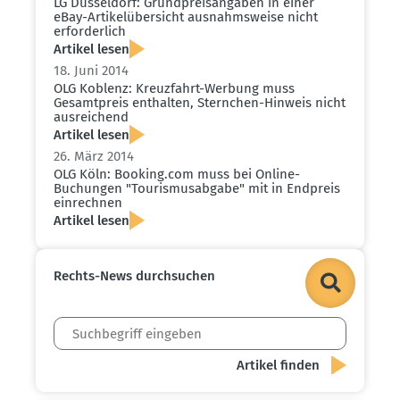
LG Düsseldorf: Grund­preis­an­gaben in einer
eBay-Artikel­über­sicht ausnahms­weise nicht
erfor­derlich
Artikel lesen
18. Juni 2014
OLG Koblenz: Kreuz­fahrt-Werbung muss
Gesamt­preis enthalten, Sternchen-Hinweis nicht
ausrei­chend
Artikel lesen
26. März 2014
OLG Köln: Booking.​com muss bei Online-
Buchungen "Touris­mus­abgabe" mit in Endpreis
einrechnen
Artikel lesen
Rechts-News durch­suchen