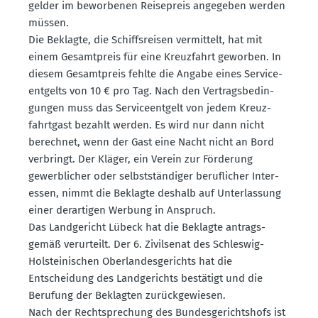
gelder im bewor­benen Reise­preis angegeben werden
müssen.
Die Beklagte, die Schiffs­reisen vermittelt, hat mit
einem Gesamt­preis für eine Kreuz­fahrt geworben. In
diesem Gesamt­preis fehlte die Angabe eines Service­
ent­gelts von 10 € pro Tag. Nach den Vertrags­be­din­
gungen muss das Service­entgelt von jedem Kreuz­
fahrtgast bezahlt werden. Es wird nur dann nicht
berechnet, wenn der Gast eine Nacht nicht an Bord
verbringt. Der Kläger, ein Verein zur Förderung
gewerb­licher oder selbst­stän­diger beruf­licher Inter­
essen, nimmt die Beklagte deshalb auf Unter­lassung
einer derar­tigen Werbung in Anspruch.
Das Landge­richt Lübeck hat die Beklagte antrags­
gemäß verur­teilt. Der 6. Zivil­senat des Schleswig-
Holstei­ni­schen Oberlan­des­ge­richts hat die
Entscheidung des Landge­richts bestätigt und die
Berufung der Beklagten zurück­ge­wiesen.
Nach der Recht­spre­chung des Bundes­ge­richtshofs ist