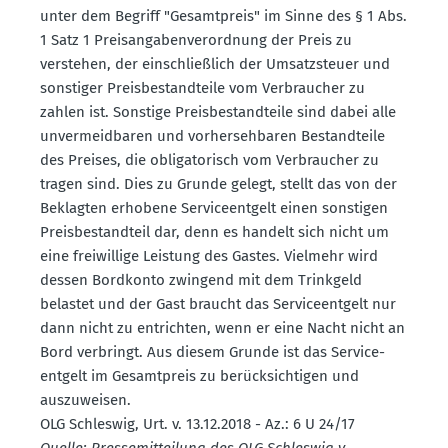
unter dem Begriff "Gesamt­preis" im Sinne des § 1 Abs.
1 Satz 1 Preis­an­ga­ben­ver­ordnung der Preis zu
verstehen, der einschlie­ßlich der Umsatz­steuer und
sonstiger Preis­be­stand­teile vom Verbraucher zu
zahlen ist. Sonstige Preis­be­stand­teile sind dabei alle
unver­meid­baren und vorher­seh­baren Bestand­teile
des Preises, die obliga­to­risch vom Verbraucher zu
tragen sind. Dies zu Grunde gelegt, stellt das von der
Beklagten erhobene Service­entgelt einen sonstigen
Preis­be­standteil dar, denn es handelt sich nicht um
eine freiwillige Leistung des Gastes. Vielmehr wird
dessen Bordkonto zwingend mit dem Trinkgeld
belastet und der Gast braucht das Service­entgelt nur
dann nicht zu entrichten, wenn er eine Nacht nicht an
Bord verbringt. Aus diesem Grunde ist das Service­
entgelt im Gesamt­preis zu berück­sich­tigen und
auszu­weisen.
OLG Schleswig, Urt. v. 13.12.2018 - Az.: 6 U 24/17
Quelle: Presse­mit­teilung des OLG Schleswig v.