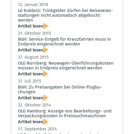
12. Januar 2018
LG Koblenz: Trink­gelder dürfen bei Reise­ver­an­
stal­tungen nicht automa­tisch abgebucht
werden
Artikel lesen
21. Oktober 2015
BGH: Service-Entgelt für Kreuz­fahrten muss in
Endpreis einge­rechnet werden
Artikel lesen
27. August 2015
OLG Nürnberg: Neuwagen-Überfüh­rungs­kosten
müssen in Endpreis einge­rechnet werden
Artikel lesen
31. Juli 2015
BGH: Zu Preis­an­gaben bei Online-Flugbu­
chungen
Artikel lesen
22. Oktober 2014
OLG Hamburg: Anzeige von Bearbei­tungs- und
Verpa­ckungs­kosten in Preis­such­ma­schinen
Artikel lesen
17. September 2014