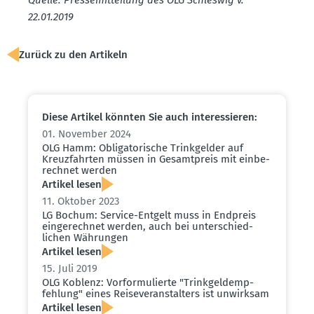
22.01.2019
Zurück zu den Artikeln
Diese Artikel könnten Sie auch inter­es­sieren:
01. November 2024
OLG Hamm: Obliga­to­rische Trink­gelder auf
Kreuz­fahrten müssen in Gesamt­preis mit einbe­
rechnet werden
Artikel lesen
11. Oktober 2023
LG Bochum: Service-Entgelt muss in Endpreis
einge­rechnet werden, auch bei unter­schied­
lichen Währungen
Artikel lesen
15. Juli 2019
OLG Koblenz: Vorfor­mu­lierte "Trink­geld­emp­
fehlung" eines Reise­ver­an­stalters ist unwirksam
Artikel lesen