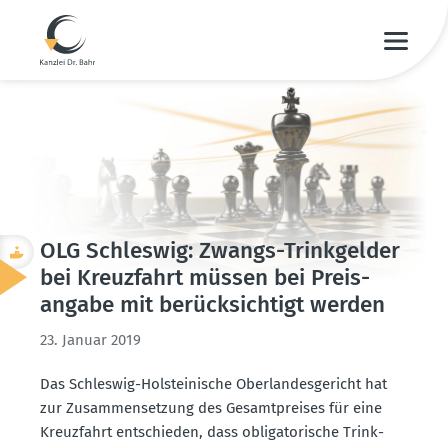
OLG Schleswig: Zwangs-Trink­gelder
bei Kreuz­fahrt müssen bei Preis­
angabe mit berück­sichtigt werden
23. Januar 2019
Das Schleswig-Holstei­nische Oberlan­des­ge­richt hat
zur Zusam­men­setzung des Gesamt­preises für eine
Kreuz­fahrt entschieden, dass obliga­to­rische Trink­