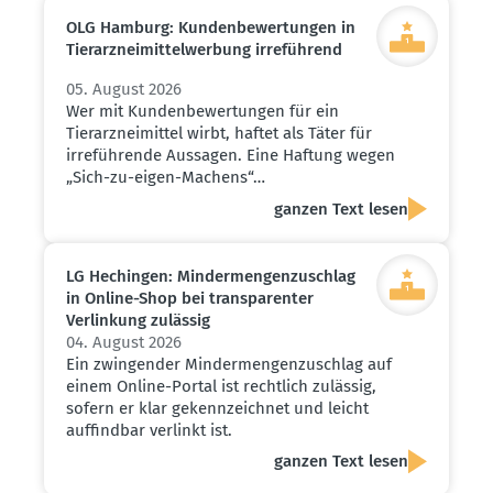
OLG Hamburg: Kunden­be­wer­tungen in
Tierarz­nei­mit­tel­werbung irreführend
05. August 2026
Wer mit Kundenbewertungen für ein
Tierarzneimittel wirbt, haftet als Täter für
irreführende Aussagen. Eine Haftung wegen
„Sich-zu-eigen-Machens“…
ganzen Text lesen
LG Hechingen: Minder­men­gen­zu­schlag
in Online-Shop bei trans­pa­renter
Verlinkung zulässig
04. August 2026
Ein zwingender Mindermengenzuschlag auf
einem Online-Portal ist rechtlich zulässig,
sofern er klar gekennzeichnet und leicht
auffindbar verlinkt ist.
ganzen Text lesen