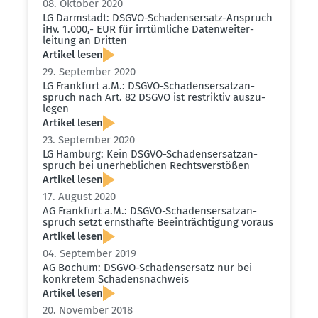
08. Oktober 2020
LG Darmstadt: DSGVO-Schadens­ersatz-Anspruch
iHv. 1.000,- EUR für irrtüm­liche Daten­wei­ter­
leitung an Dritten
Artikel lesen
29. September 2020
LG Frankfurt a.M.: DSGVO-Schadens­er­satz­an­
spruch nach Art. 82 DSGVO ist restriktiv auszu­
legen
Artikel lesen
23. September 2020
LG Hamburg: Kein DSGVO-Schadens­er­satz­an­
spruch bei unerheb­lichen Rechts­ver­stößen
Artikel lesen
17. August 2020
AG Frankfurt a.M.: DSGVO-Schadens­er­satz­an­
spruch setzt ernst­hafte Beein­träch­tigung voraus
Artikel lesen
04. September 2019
AG Bochum: DSGVO-Schadens­ersatz nur bei
konkretem Schadens­nachweis
Artikel lesen
20. November 2018