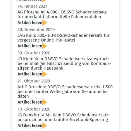
14. Januar 2021
AG Pforzheim: 4.000,- DSGVO-Schadens­ersatz
für unerlaubt übermit­telte Patien­ten­daten
Artikel lesen
30. November 2020
LAG Köln: 300,- EUR DSGVO-Schadens­ersatz für
vergessene Online-PDF-Datei
Artikel lesen
30. Oktober 2020
LG Köln: Kein DSGVO-Schadens­er­satz­an­spruch
bei einma­liger Falsch­zu­sendung von Konto­aus­
zügen durch Hausbank
Artikel lesen
21. Oktober 2020
ArbG Dresden: DSGVO-Schadens­ersatz iHv. 1.500
bei unerlaubter Weitergabe von Gesund­heits­
daten
Artikel lesen
19. Oktober 2020
LG Frankfurt a.M.: Kein DSGVO-Schadens­er­satz­
an­spruch bei unerlaubter Facebook-Sperrung
Artikel lesen