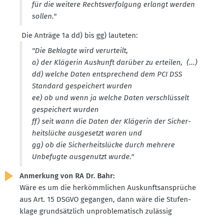
für die weitere Rechts­ver­folgung erlangt werden
sollen."
Die Anträge 1a dd) bis gg) lauteten:
"Die Beklagte wird verur­teilt,
a) der Klägerin Auskunft darüber zu erteilen, (...)
dd) welche Daten entspre­chend dem PCI DSS
Standard gespei­chert wurden
ee) ob und wenn ja welche Daten verschlüsselt
gespei­chert wurden
ff) seit wann die Daten der Klägerin der Sicher­
heits­lücke ausge­setzt waren und
gg) ob die Sicher­heits­lücke durch mehrere
Unbefugte ausge­nutzt wurde."
Anmerkung von RA Dr. Bahr:
Wäre es um die herkömm­lichen Auskunfts­an­sprüche
aus Art. 15 DSGVO gegangen, dann wäre die Stufen­
klage grund­sätzlich unpro­ble­ma­tisch zulässig