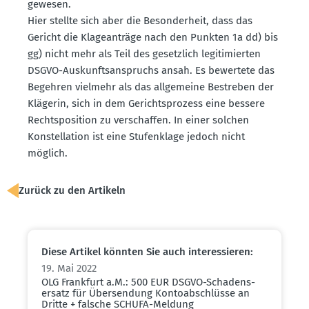
gewesen.
Hier stellte sich aber die Beson­derheit, dass das
Gericht die Klage­an­träge nach den Punkten 1a dd) bis
gg) nicht mehr als Teil des gesetzlich legiti­mierten
DSGVO-Auskunfts­an­spruchs ansah. Es bewertete das
Begehren vielmehr als das allge­meine Bestreben der
Klägerin, sich in dem Gerichts­prozess eine bessere
Rechts­po­sition zu verschaffen. In einer solchen
Konstel­lation ist eine Stufen­klage jedoch nicht
möglich.
Zurück zu den Artikeln
Diese Artikel könnten Sie auch inter­es­sieren:
19. Mai 2022
OLG Frankfurt a.M.: 500 EUR DSGVO-Schadens­
ersatz für Übersendung Konto­ab­schlüsse an
Dritte + falsche SCHUFA-Meldung