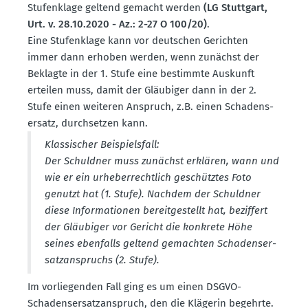
Stufen­klage geltend gemacht werden
(LG Stuttgart,
Urt. v. 28.10.2020 - Az.: 2-27 O 100/20)
.
Eine Stufen­klage kann vor deutschen Gerichten
immer dann erhoben werden, wenn zunächst der
Beklagte in der 1. Stufe eine bestimmte Auskunft
erteilen muss, damit der Gläubiger dann in der 2.
Stufe einen weiteren Anspruch, z.B. einen Schadens­
ersatz, durch­setzen kann.
Klassi­scher Beispielsfall:
Der Schuldner muss zunächst erklären, wann und
wie er ein urheber­rechtlich geschütztes Foto
genutzt hat (1. Stufe). Nachdem der Schuldner
diese Infor­ma­tionen bereit­ge­stellt hat, beziffert
der Gläubiger vor Gericht die konkrete Höhe
seines ebenfalls geltend gemachten Schadens­er­
satz­an­spruchs (2. Stufe).
Im vorlie­genden Fall ging es um einen DSGVO-
Schadens­er­satz­an­spruch, den die Klägerin begehrte.