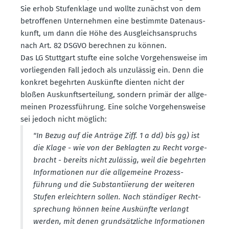
Sie erhob Stufen­klage und wollte zunächst von dem
betrof­fenen Unter­nehmen eine bestimmte Daten­aus­
kunft, um dann die Höhe des Ausgleichs­an­spruchs
nach Art. 82 DSGVO berechnen zu können.
Das LG Stuttgart stufte eine solche Vorge­hens­weise im
vorlie­genden Fall jedoch als unzulässig ein. Denn die
konkret begehrten Auskünfte dienten nicht der
bloßen Auskunfts­er­teilung, sondern primär der allge­
meinen Prozess­führung. Eine solche Vorge­hens­weise
sei jedoch nicht möglich:
"In Bezug auf die Anträge Ziff. 1 a dd) bis gg) ist
die Klage - wie von der Beklagten zu Recht vorge­
bracht - bereits nicht zulässig, weil die begehrten
Infor­ma­tionen nur die allge­meine Prozess­
führung und die Substan­ti­ierung der weiteren
Stufen erleichtern sollen. Nach ständiger Recht­
spre­chung können keine Auskünfte verlangt
werden, mit denen grund­sätz­liche Infor­ma­tionen