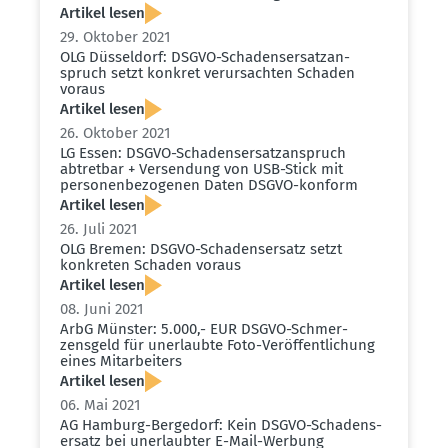
Artikel lesen
29. Oktober 2021
OLG Düsseldorf: DSGVO-Schadens­er­satz­an­
spruch setzt konkret verur­sachten Schaden
voraus
Artikel lesen
26. Oktober 2021
LG Essen: DSGVO-Schadens­er­satz­an­spruch
abtretbar + Versendung von USB-Stick mit
perso­nen­be­zo­genen Daten DSGVO-konform
Artikel lesen
26. Juli 2021
OLG Bremen: DSGVO-Schadens­ersatz setzt
konkreten Schaden voraus
Artikel lesen
08. Juni 2021
ArbG Münster: 5.000,- EUR DSGVO-Schmer­
zensgeld für unerlaubte Foto-Veröf­fent­li­chung
eines Mitar­beiters
Artikel lesen
06. Mai 2021
AG Hamburg-Bergedorf: Kein DSGVO-Schadens­
ersatz bei unerlaubter E-Mail-Werbung