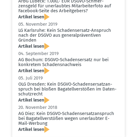
ArbG Lübeck: 1.000,- EUR DSGVO-Schmer­
zensgeld für unerlaubtes Mitar­bei­terfoto auf
Facebook-Seite des Arbeit­gebers?
Artikel lesen
05. November 2019
LG Karlsruhe: Kein Schadens­ersatz-Anspruch
nach der DSGVO aus general­prä­ven­tiven
Gründen
Artikel lesen
04. September 2019
AG Bochum: DSGVO-Schadens­ersatz nur bei
konkretem Schadens­nachweis
Artikel lesen
05. Juli 2019
OLG Dresden: Kein DSGVO-Schadens­er­satz­an­
spruch bei bloßen Bagatell­ver­stößen im Daten­
schutz­recht
Artikel lesen
20. November 2018
AG Diez: Kein DSGVO-Schadens­er­satz­an­spruch
bei Bagatell­ver­stößen wegen unerlaubter E-
Mail-Werbung
Artikel lesen