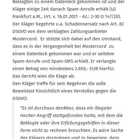
Beklagten zu einem Datenleck gekommen ist und der
Kläger einige Zeit danach Spam-Anrufe erhält (LG
Frankfurt a.M., Urt. v. 18.01.2021 - Az.: 2-30 O 147/20).
Der Kläger begehrte u.a. Schadens­ersatz nach Art. 82
DSGVO von dem verklagten Zahlungs­an­bieter
Mastercard
. Er stützte sich dabei auf den Umstand,
dass es in der Vergan­genheit bei
Mastercard
zu
einem Datenleck gekommen war und er seitdem
Spam-Anrufe und Spam-SMS erhielt. Er verlangte
einen Betrag von mindestens 2.650,- EUR hierfür.
Das Gericht wies die Klage ab.
Den Kläger treffe für sein Begehren die volle
Beweislast hinsichtlich eines Verstoßes gegen die
DSGVO:
"Es ist durchaus denkbar, dass ein illegaler
Hacker-Angriff statt­ge­funden hatte, mit dem die
Beklagte oder ihre Erfül­lungs­ge­hilfen in dieser
Form nicht zu rechnen brauchten. Es wäre Sache
des Klägers darzu­legen und zu beweisen, dass