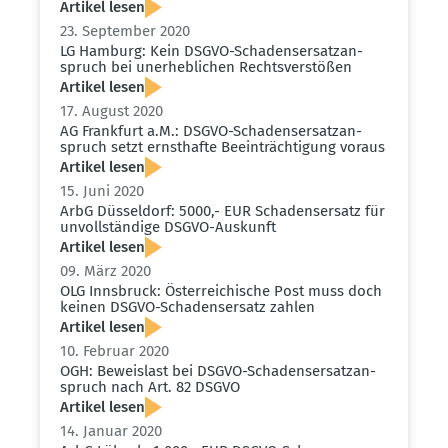
Artikel lesen
23. September 2020
LG Hamburg: Kein DSGVO-Schadens­er­satz­an­
spruch bei unerheb­lichen Rechts­ver­stößen
Artikel lesen
17. August 2020
AG Frankfurt a.M.: DSGVO-Schadens­er­satz­an­
spruch setzt ernst­hafte Beein­träch­tigung voraus
Artikel lesen
15. Juni 2020
ArbG Düsseldorf: 5000,- EUR Schadens­ersatz für
unvoll­ständige DSGVO-Auskunft
Artikel lesen
09. März 2020
OLG Innsbruck: Öster­rei­chische Post muss doch
keinen DSGVO-Schadens­ersatz zahlen
Artikel lesen
10. Februar 2020
OGH: Beweislast bei DSGVO-Schadens­er­satz­an­
spruch nach Art. 82 DSGVO
Artikel lesen
14. Januar 2020