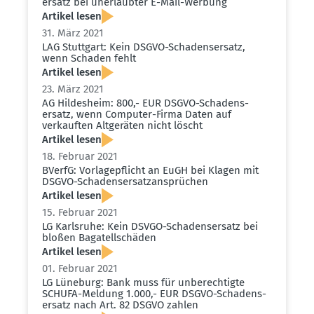
ersatz bei unerlaubter E-Mail-Werbung
Artikel lesen
31. März 2021
LAG Stuttgart: Kein DSGVO-Schadens­ersatz,
wenn Schaden fehlt
Artikel lesen
23. März 2021
AG Hildesheim: 800,- EUR DSGVO-Schadens­
ersatz, wenn Computer-Firma Daten auf
verkauften Altge­räten nicht löscht
Artikel lesen
18. Februar 2021
BVerfG: Vorla­ge­pflicht an EuGH bei Klagen mit
DSGVO-Schadens­er­satz­an­sprüchen
Artikel lesen
15. Februar 2021
LG Karlsruhe: Kein DSVGO-Schadens­ersatz bei
bloßen Bagatell­schäden
Artikel lesen
01. Februar 2021
LG Lüneburg: Bank muss für unberech­tigte
SCHUFA-Meldung 1.000,- EUR DSGVO-Schadens­
ersatz nach Art. 82 DSGVO zahlen