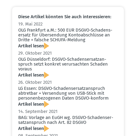
Diese Artikel könnten Sie auch inter­es­sieren:
19. Mai 2022
OLG Frankfurt a.M.: 500 EUR DSGVO-Schadens­
ersatz für Übersendung Konto­ab­schlüsse an
Dritte + falsche SCHUFA-Meldung
Artikel lesen
29. Oktober 2021
OLG Düsseldorf: DSGVO-Schadens­er­satz­an­
spruch setzt konkret verur­sachten Schaden
voraus
Artikel lesen
26. Oktober 2021
LG Essen: DSGVO-Schadens­er­satz­an­spruch
abtretbar + Versendung von USB-Stick mit
perso­nen­be­zo­genen Daten DSGVO-konform
Artikel lesen
14. September 2021
BAG: Vorlage an EuGH wg. DSGVO-Schadens­er­
satz­an­spruch nach Art. 82 DSGVO
Artikel lesen
08. September 2021