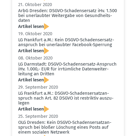
21. Oktober 2020
ArbG Dresden: DSGVO-Schadens­ersatz iHv. 1.500
bei unerlaubter Weitergabe von Gesund­heits­
daten
Artikel lesen
19. Oktober 2020
LG Frankfurt a.M.: Kein DSGVO-Schadens­er­satz­
an­spruch bei unerlaubter Facebook-Sperrung
Artikel lesen
08. Oktober 2020
LG Darmstadt: DSGVO-Schadens­ersatz-Anspruch
iHv. 1.000,- EUR für irrtüm­liche Daten­wei­ter­
leitung an Dritten
Artikel lesen
29. September 2020
LG Frankfurt a.M.: DSGVO-Schadens­er­satz­an­
spruch nach Art. 82 DSGVO ist restriktiv auszu­
legen
Artikel lesen
25. September 2020
OLG Dresden: Kein DSGVO-Schadens­er­satz­an­
spruch bei bloßer Löschung eines Posts auf
einem sozialen Netzwerk