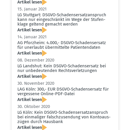
Artikel lesen
15. Januar 2021
LG Stuttgart: DSGVO-Schadens­er­satz­an­spruch
kann nur einge­schränkt im Wege der Stufen­
klage geltend gemacht werden
Artikel lesen
14. Januar 2021
AG Pforzheim: 4.000,- DSGVO-Schadens­ersatz
für unerlaubt übermit­telte Patien­ten­daten
Artikel lesen
08. Dezember 2020
LG Landshut: Kein DSGVO-Schadens­ersatz bei
nur unbedeu­tenden Rechts­ver­let­zungen
Artikel lesen
30. November 2020
LAG Köln: 300,- EUR DSGVO-Schadens­ersatz für
vergessene Online-PDF-Datei
Artikel lesen
30. Oktober 2020
LG Köln: Kein DSGVO-Schadens­er­satz­an­spruch
bei einma­liger Falsch­zu­sendung von Konto­aus­
zügen durch Hausbank
Artikel lesen