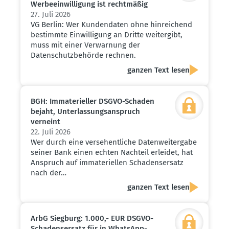
Werbe­ein­wil­ligung ist recht­mäßig
27. Juli 2026
VG Berlin: Wer Kundendaten ohne hinreichend
bestimmte Einwilligung an Dritte weitergibt,
muss mit einer Verwarnung der
Datenschutzbehörde rechnen.
ganzen Text lesen
BGH: Immate­ri­eller DSGVO-Schaden
bejaht, Unter­las­sungs­an­spruch
verneint
22. Juli 2026
Wer durch eine versehentliche Datenweitergabe
seiner Bank einen echten Nachteil erleidet, hat
Anspruch auf immateriellen Schadensersatz
nach der…
ganzen Text lesen
ArbG Siegburg: 1.000,- EUR DSGVO-
Schadens­ersatz für in WhatsApp-