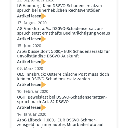
23. September 2020
LG Hamburg: Kein DSGVO-Schadens­er­satz­an­
spruch bei unerheb­lichen Rechts­ver­stößen
Artikel lesen
17. August 2020
AG Frankfurt a.M.: DSGVO-Schadens­er­satz­an­
spruch setzt ernst­hafte Beein­träch­tigung voraus
Artikel lesen
15. Juni 2020
ArbG Düsseldorf: 5000,- EUR Schadens­ersatz für
unvoll­ständige DSGVO-Auskunft
Artikel lesen
09. März 2020
OLG Innsbruck: Öster­rei­chische Post muss doch
keinen DSGVO-Schadens­ersatz zahlen
Artikel lesen
10. Februar 2020
OGH: Beweislast bei DSGVO-Schadens­er­satz­an­
spruch nach Art. 82 DSGVO
Artikel lesen
14. Januar 2020
ArbG Lübeck: 1.000,- EUR DSGVO-Schmer­
zensgeld für unerlaubtes Mitar­bei­terfoto auf