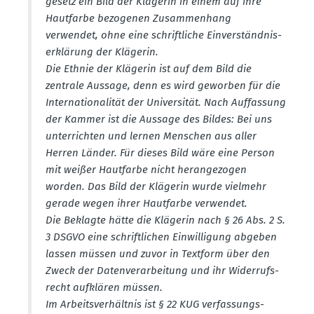
gesetz ein Bild der Klägerin in einem auf ihre
Hautfarbe bezogenen Zusam­menhang
verwendet, ohne eine schrift­liche Einver­ständ­nis­
er­klärung der Klägerin.
Die Ethnie der Klägerin ist auf dem Bild die
zentrale Aussage, denn es wird geworben für die
Inter­na­tio­na­lität der Univer­sität. Nach Auffassung
der Kammer ist die Aussage des Bildes: Bei uns
unter­richten und lernen Menschen aus aller
Herren Länder. Für dieses Bild wäre eine Person
mit weißer Hautfarbe nicht heran­ge­zogen
worden. Das Bild der Klägerin wurde vielmehr
gerade wegen ihrer Hautfarbe verwendet.
Die Beklagte hätte die Klägerin nach § 26 Abs. 2 S.
3 DSGVO eine schrift­lichen Einwil­ligung abgeben
lassen müssen und zuvor in Textform über den
Zweck der Daten­ver­ar­beitung und ihr Wider­rufs­
recht aufklären müssen.
Im Arbeits­ver­hältnis ist § 22 KUG verfas­sungs­