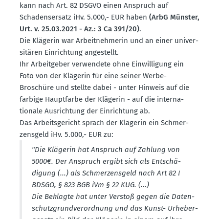
kann nach Art. 82 DSGVO einen Anspruch auf
Schadens­ersatz iHv. 5.000,- EUR haben
(ArbG Münster,
Urt. v. 25.03.2021 - Az.: 3 Ca 391/20)
.
Die Klägerin war Arbeit­neh­merin und an einer univer­
si­tären Einrichtung angestellt.
Ihr Arbeit­geber verwendete ohne Einwil­ligung ein
Foto von der Klägerin für eine seiner Werbe-
Broschüre und stellte dabei - unter Hinweis auf die
farbige Haupt­farbe der Klägerin - auf die inter­na­
tionale Ausrichtung der Einrichtung ab.
Das Arbeits­ge­richt sprach der Klägerin ein Schmer­
zensgeld iHv. 5.000,- EUR zu:
"Die Klägerin hat Anspruch auf Zahlung von
5000€. Der Anspruch ergibt sich als Entschä­
digung (...) als Schmer­zensgeld nach Art 82 I
BDSGO, § 823 BGB iVm § 22 KUG. (...)
Die Beklagte hat unter Verstoß gegen die Daten­
schutz­grund­ver­ordnung und das Kunst- Urheber­