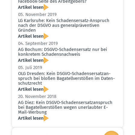
Facebook-Seite des Arbeit­gebers?
Artikel lesen
05. November 2019
LG Karlsruhe: Kein Schadens­ersatz-Anspruch
nach der DSGVO aus general­prä­ven­tiven
Gründen
Artikel lesen
04. September 2019
AG Bochum: DSGVO-Schadens­ersatz nur bei
konkretem Schadens­nachweis
Artikel lesen
05. Juli 2019
OLG Dresden: Kein DSGVO-Schadens­er­satz­an­
spruch bei bloßen Bagatell­ver­stößen im Daten­
schutz­recht
Artikel lesen
20. November 2018
AG Diez: Kein DSGVO-Schadens­er­satz­an­spruch
bei Bagatell­ver­stößen wegen unerlaubter E-
Mail-Werbung
Artikel lesen