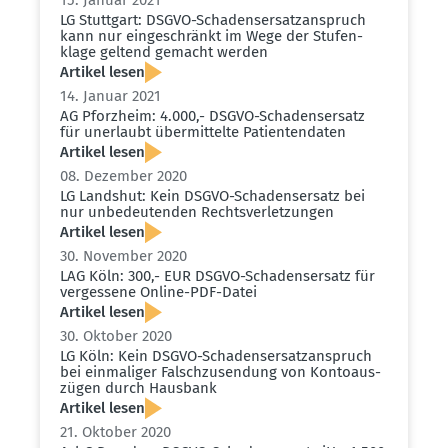
15. Januar 2021
LG Stuttgart: DSGVO-Schadens­er­satz­an­spruch
kann nur einge­schränkt im Wege der Stufen­
klage geltend gemacht werden
Artikel lesen
14. Januar 2021
AG Pforzheim: 4.000,- DSGVO-Schadens­ersatz
für unerlaubt übermit­telte Patien­ten­daten
Artikel lesen
08. Dezember 2020
LG Landshut: Kein DSGVO-Schadens­ersatz bei
nur unbedeu­tenden Rechts­ver­let­zungen
Artikel lesen
30. November 2020
LAG Köln: 300,- EUR DSGVO-Schadens­ersatz für
vergessene Online-PDF-Datei
Artikel lesen
30. Oktober 2020
LG Köln: Kein DSGVO-Schadens­er­satz­an­spruch
bei einma­liger Falsch­zu­sendung von Konto­aus­
zügen durch Hausbank
Artikel lesen
21. Oktober 2020