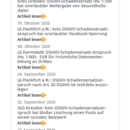
ArbG Dresden: DSGVO-Schadens­ersatz iHv. 1.500
bei unerlaubter Weitergabe von Gesund­heits­
daten
Artikel lesen
19. Oktober 2020
LG Frankfurt a.M.: Kein DSGVO-Schadens­er­satz­
an­spruch bei unerlaubter Facebook-Sperrung
Artikel lesen
08. Oktober 2020
LG Darmstadt: DSGVO-Schadens­ersatz-Anspruch
iHv. 1.000,- EUR für irrtüm­liche Daten­wei­ter­
leitung an Dritten
Artikel lesen
29. September 2020
LG Frankfurt a.M.: DSGVO-Schadens­er­satz­an­
spruch nach Art. 82 DSGVO ist restriktiv auszu­
legen
Artikel lesen
25. September 2020
OLG Dresden: Kein DSGVO-Schadens­er­satz­an­
spruch bei bloßer Löschung eines Posts auf
einem sozialen Netzwerk
Artikel lesen