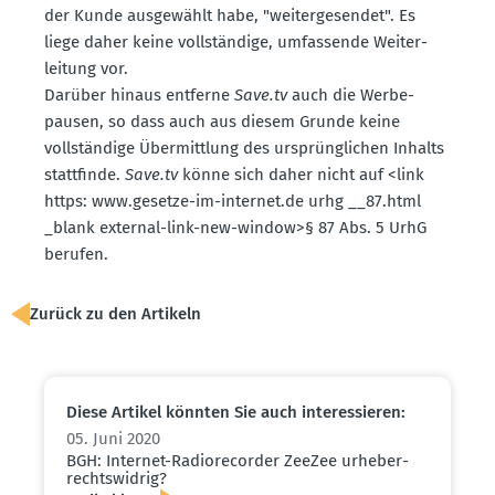
der Kunde ausge­wählt habe, "weiter­ge­sendet". Es
liege daher keine vollständige, umfas­sende Weiter­
leitung vor.
Darüber hinaus entferne
Save.tv
auch die Werbe­
pausen, so dass auch aus diesem Grunde keine
vollständige Übermittlung des ursprüng­lichen Inhalts
statt­finde.
Save.tv
könne sich daher nicht auf <link
https: www.​gesetze-​im-​internet.​de urhg __87.​html
_blank external-link-new-window>§ 87 Abs. 5 UrhG
berufen.
Zurück zu den Artikeln
Diese Artikel könnten Sie auch inter­es­sieren:
05. Juni 2020
BGH: Internet-Radio­re­corder ZeeZee urheber­
rechts­widrig?