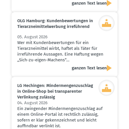
ganzen Text lesen
OLG Hamburg: Kunden­be­wer­tungen in
Tierarz­nei­mit­tel­werbung irreführend
05. August 2026
Wer mit Kundenbewertungen für ein
Tierarzneimittel wirbt, haftet als Täter für
irreführende Aussagen. Eine Haftung wegen
„Sich-zu-eigen-Machens“…
ganzen Text lesen
LG Hechingen: Minder­men­gen­zu­schlag
in Online-Shop bei trans­pa­renter
Verlinkung zulässig
04. August 2026
Ein zwingender Mindermengenzuschlag auf
einem Online-Portal ist rechtlich zulässig,
sofern er klar gekennzeichnet und leicht
auffindbar verlinkt ist.