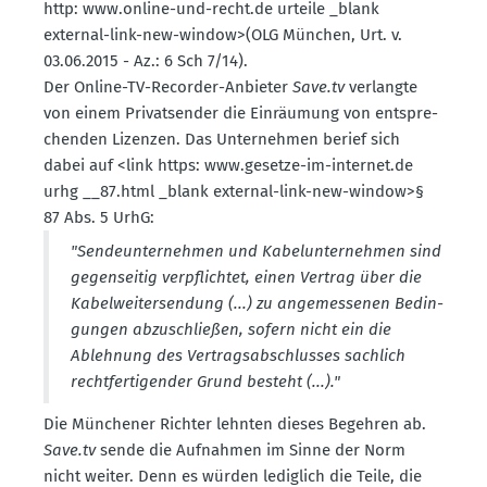
http: www.​online-​und-​recht.​de urteile _blank
external-link-new-window>(OLG München, Urt. v.
03.06.2015 - Az.: 6 Sch 7/14).
Der Online-TV-Recorder-Anbieter
Save.tv
verlangte
von einem Privat­sender die Einräumung von entspre­
chenden Lizenzen. Das Unter­nehmen berief sich
dabei auf <link https: www.​gesetze-​im-​internet.​de
urhg __87.​html _blank external-link-new-window>§
87 Abs. 5 UrhG:
"Sende­un­ter­nehmen und Kabel­un­ter­nehmen sind
gegen­seitig verpflichtet, einen Vertrag über die
Kabel­wei­ter­sendung (...)
zu angemes­senen Bedin­
gungen abzuschließen, sofern nicht ein die
Ablehnung des Vertrags­ab­schlusses sachlich
recht­fer­ti­gender Grund besteht (...)."
Die Münchener Richter lehnten dieses Begehren ab.
Save.tv
sende die Aufnahmen im Sinne der Norm
nicht weiter. Denn es würden lediglich die Teile, die