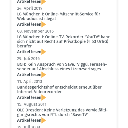
Artikel lesen
24. April 2019
LG München I: Online-Mitschnitt-Service für
Webradios ist illegal
Artikel lesen
08. November 2016
LG München I: Online-TV-Rekorder "YouTV" kann
sich nicht auf Recht auf Privat­kopie (§ 53 UrhG)
berufen
Artikel lesen
29. Juli 2016
BGH: Kein Anspruch von Save.​TV ggü. Fernseh­
sender auf Abschluss eines Lizenz­ver­trages
Artikel lesen
11. April 2013
Bundes­ge­richtshof entscheidet erneut über
Internet-Video­re­corder
Artikel lesen
15. August 2011
OLG Dresden: Keine Verletzung des Verviel­fäl­ti­
gungs­rechts von RTL durch "Save.​TV"
Artikel lesen
29. Juli 2009