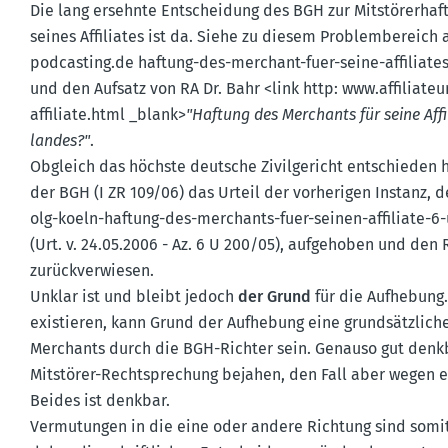
Die lang ersehnte Entscheidung des BGH zur Mitstö­rer­haf
seines Affiliates ist da. Siehe zu diesem Problem­be­reich 
podcasting.​de haftung-des-merchant-fuer-seine-affiliate
und den Aufsatz von RA Dr. Bahr <link http: www.​affilia­teu
affiliate.html _blank>
"Haftung des Merchants für seine Affi
landes?"
.
Obgleich das höchste deutsche Zivil­ge­richt entschieden h
der BGH (I ZR 109/06) das Urteil der vorhe­rigen Instanz, de
olg-koeln-haftung-des-merchants-fuer-seinen-affiliate-6
(Urt. v. 24.05.2006 - Az. 6 U 200/05), aufge­hoben und den
zurück­ver­wiesen.
Unklar ist und bleibt jedoch
der Grund
für die Aufhebung.
existieren, kann Grund der Aufhebung eine grund­sätz­liche
Merchants durch die BGH-Richter sein. Genauso gut denkba
Mitstörer-Recht­spre­chung bejahen, den Fall aber wegen e
Beides ist denkbar.
Vermu­tungen in die eine oder andere Richtung sind somit ni