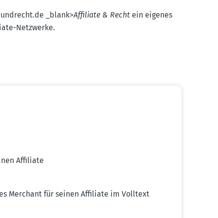
.
teund­recht.​de _blank>
Affiliate & Recht
ein eigenes
liate-Netzwerke.
nen Affiliate
s Merchant für seinen Affiliate im Volltext