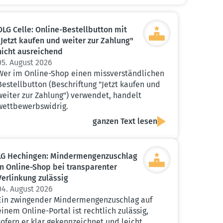
OLG Celle: Online-Bestell­button mit
"Jetzt kaufen und weiter zur Zahlung"
nicht ausrei­chend
05. August 2026
Wer im Online-Shop einen missverständlichen
Bestellbutton (Beschriftung "Jetzt kaufen und
weiter zur Zahlung") verwendet, handelt
wettbewerbswidrig.
ganzen Text lesen
LG Hechingen: Minder­men­gen­zu­schlag
in Online-Shop bei trans­pa­renter
Verlinkung zulässig
04. August 2026
Ein zwingender Mindermengenzuschlag auf
einem Online-Portal ist rechtlich zulässig,
sofern er klar gekennzeichnet und leicht