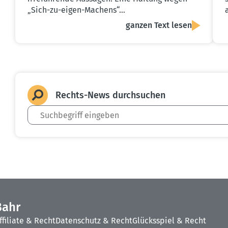
„Sich-zu-eigen-Machens“…
ganzen Text lesen
Rechts-News durch­suchen
Bahr
ffiliate & Recht
Datenschutz & Recht
Glücksspiel & Recht