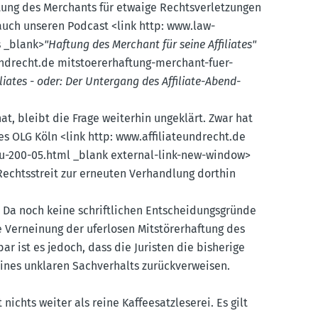
tung des Merchants für etwaige Rechts­ver­let­zungen
auch unseren Podcast <link http: www.​law-​
s _blank>
"Haftung des Merchant für seine Affiliates"
nd­recht.​de mitsto­er­er­haftung-merchant-fuer-
liates - oder: Der Untergang des Affiliate-Abend­
at, bleibt die Frage weiterhin ungeklärt. Zwar hat
s OLG Köln <link http: www.​affilia­teund­recht.​de
-u-200-05.html _blank external-link-new-window>
 Rechts­streit zur erneuten Verhandlung dorthin
 Da noch keine schrift­lichen Entschei­dungs­gründe
 Verneinung der uferlosen Mitstö­rer­haftung des
r ist es jedoch, dass die Juristen die bisherige
ines unklaren Sachver­halts zurück­ver­weisen.
chts weiter als reine Kaffee­satz­le­serei. Es gilt