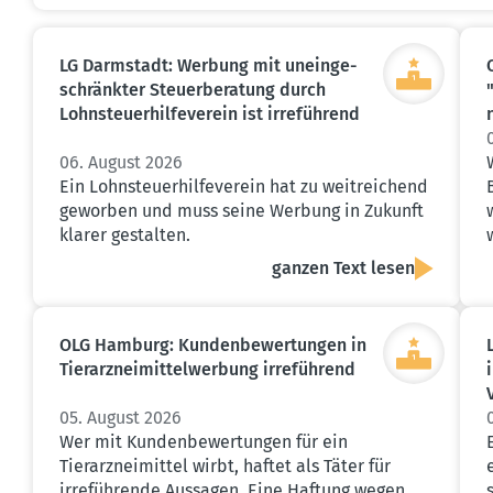
LG Darmstadt: Werbung mit unein­ge­
schränkter Steuer­be­ratung durch
Lohnsteu­er­hil­fe­verein ist irreführend
06. August 2026
Ein Lohnsteuerhilfeverein hat zu weitreichend
geworben und muss seine Werbung in Zukunft
klarer gestalten.
ganzen Text lesen
OLG Hamburg: Kunden­be­wer­tungen in
Tierarz­nei­mit­tel­werbung irreführend
05. August 2026
Wer mit Kundenbewertungen für ein
Tierarzneimittel wirbt, haftet als Täter für
irreführende Aussagen. Eine Haftung wegen