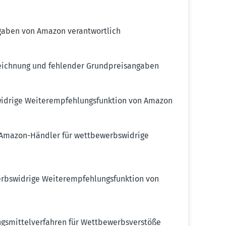
n­gaben von Amazon verant­wortlich
eichnung und fehlender Grund­preis­an­gaben
idrige Weiter­emp­feh­lungs­funktion von Amazon
t Amazon-Händler für wettbe­werbs­widrige
rbs­widrige Weiter­emp­feh­lungs­funktion von
mit­tel­ver­fahren für Wettbe­werbs­ver­stöße