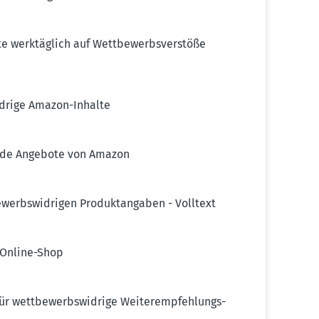
 werktäglich auf Wettbe­werbs­ver­stöße
idrige Amazon-Inhalte
ende Angebote von Amazon
erbs­wid­rigen Produk­t­an­gaben - Volltext
m Online-Shop
 wettbe­werbs­widrige Weiter­emp­feh­lungs­