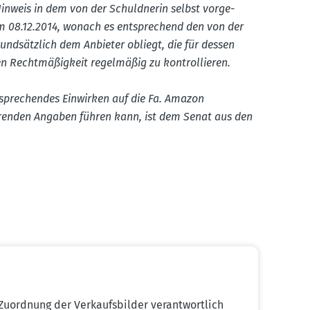
 Hinweis in dem von der Schuld­nerin selbst vorge­
 08.12.2014, wonach es entspre­chend den von der
und­sätzlich dem Anbieter obliegt, die für dessen
n Recht­mä­ßigkeit regel­mäßig zu kontrol­lieren.
ntspre­chendes Einwirken auf die Fa. Amazon
üh­renden Angaben führen kann, ist dem Senat aus den
Zuordnung der Verkaufs­bilder verant­wortlich