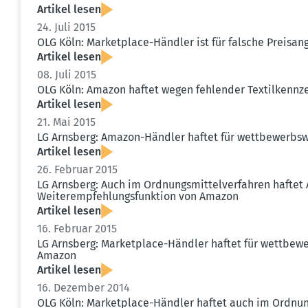
Artikel lesen
24. Juli 2015
OLG Köln: Market­place-Händler ist für falsche Preis­a
Artikel lesen
08. Juli 2015
OLG Köln: Amazon haftet wegen fehlender Textil­kenn­z
Artikel lesen
21. Mai 2015
LG Arnsberg: Amazon-Händler haftet für wettbe­werbs­w
Artikel lesen
26. Februar 2015
LG Arnsberg: Auch im Ordnungs­mit­tel­ver­fahren hafte
Weiter­emp­feh­lungs­funktion von Amazon
Artikel lesen
16. Februar 2015
LG Arnsberg: Market­place-Händler haftet für wettbe­we
Amazon
Artikel lesen
16. Dezember 2014
OLG Köln: Market­place-Händler haftet auch im Ordnungs­