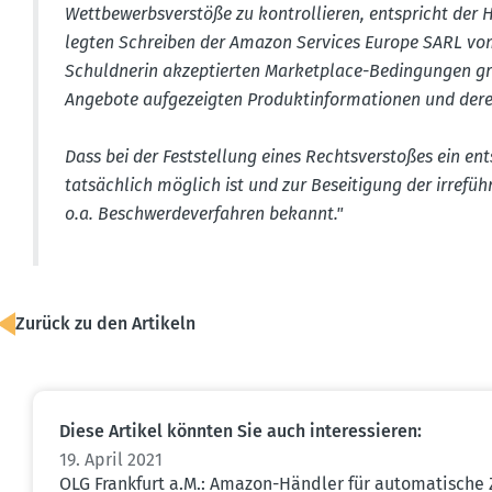
Wettbe­werbs­ver­stöße zu kontrol­lieren, entspricht der
legten Schreiben der Amazon Services Europe SARL vom
Schuld­nerin akzep­tierten Market­place-Bedin­gungen gr
Angebote aufge­zeigten Produkt­in­for­ma­tionen und dere
Dass bei der Feststellung eines Rechts­ver­stoßes ein e
tatsächlich möglich ist und zur Besei­tigung der irref
o.a. Beschwer­de­ver­fahren bekannt."
Zurück zu den Artikeln
Diese Artikel könnten Sie auch inter­es­sieren:
19. April 2021
OLG Frankfurt a.M.: Amazon-Händler für automa­tische 