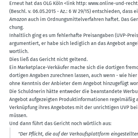
Erneut hat das OLG Köln <link http: www.​online-​und-​rech
(Beschl. v. 06.05.2015 - Az.: 6 W 29/15) entschieden, dass
Amazon
auch im Ordnungs­mit­tel­ver­fahren haftet. Das Ge
chung.
Inhaltlich ging es um fehler­hafte Preis­an­gaben (UVP-Pre
argumen­tiert, er habe sich lediglich an das Angebot ange
wortlich.
Dies ließ das Gericht nicht geltend.
Ein Market­place-Verkäufer mache sich die dortigen frem
dortigen Angaben zurechnen lassen, auch wenn - wie hier
ohne Kenntnis der Anbieter dem Angebot hinzu­gefügt wor
Die Schuld­nerin hätte entweder die beanstandete Werbung
Angebot aufge­zeigten Produkt­in­for­ma­tionen regel­mäßig
Verknüpfung ihres Angebotes mit der unrich­tigen UVP be
müssen.
Und dann führt das Gericht noch wörtlich aus:
"Der Pflicht, die auf der Verkaufs­plattform einge­stel