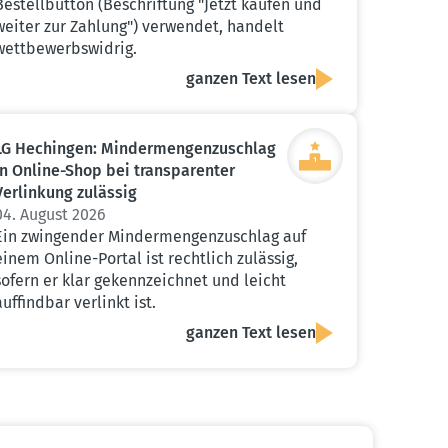
Bestellbutton (Beschriftung "Jetzt kaufen und
weiter zur Zahlung") verwendet, handelt
wettbewerbswidrig.
ganzen Text lesen
LG Hechingen: Minder­men­gen­zu­schlag
in Online-Shop bei trans­pa­renter
Verlinkung zulässig
04. August 2026
Ein zwingender Mindermengenzuschlag auf
einem Online-Portal ist rechtlich zulässig,
sofern er klar gekennzeichnet und leicht
auffindbar verlinkt ist.
ganzen Text lesen