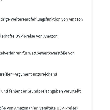
rige Weiter­emp­feh­lungs­funktion von Amazon
ler­hafte UVP-Preise von Amazon
l­ver­fahren für Wettbe­werbs­ver­stöße von
Ausreißer"-Argument unzurei­chend
und fehlender Grund­preis­an­gaben verur­teilt
töße von Amazon (hier: veraltete UVP-Preise)