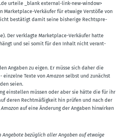
t.​de urteile _blank external-link-new-window>
 ein Market­place-Verkäufer für etwaige Verstöße von
richt bestätigt damit seine bisherige Recht­spre­
ise). Der verklagte Market­place-Verkäufer hatte
hängt und sei somit für den Inhalt nicht verant­
den Angaben zu eigen. Er müsse sich daher die
 - einzelne Texte von
Amazon
selbst und zunächst
den seien.
 einstellen müssen oder aber sie hätte die für ihr
 auf deren Recht­mä­ßigkeit hin prüfen und nach der
i
Amazon
auf eine Änderung der Angaben hinwirken
lten Angebote bezüglich aller Angaben auf etwaige