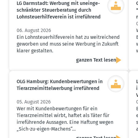
LG Darmstadt: Werbung mit unein­ge­
schränkter Steuer­be­ratung durch
Lohnsteu­er­hil­fe­verein ist irreführend
06. August 2026
Ein Lohnsteuerhilfeverein hat zu weitreichend
geworben und muss seine Werbung in Zukunft
klarer gestalten.
ganzen Text lesen
OLG Hamburg: Kunden­be­wer­tungen in
Tierarz­nei­mit­tel­werbung irreführend
05. August 2026
Wer mit Kundenbewertungen für ein
Tierarzneimittel wirbt, haftet als Täter für
irreführende Aussagen. Eine Haftung wegen
„Sich-zu-eigen-Machens“…