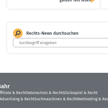
ganzen Text lesen
Rechts-News durch­suchen
Bahr
ffiliate & Recht
Datenschutz & Recht
Glücksspiel & Recht
Advertising & Recht
Suchmaschinen & Recht
Webhosting & Re