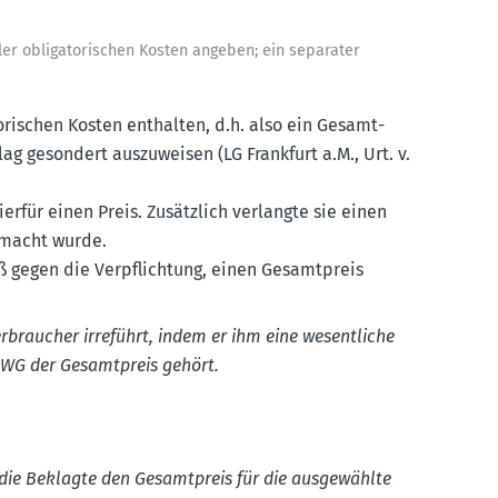
ler obliga­to­ri­schen Kosten angeben; ein separater
­ri­schen Kosten enthalten, d.h. also ein Gesamt­
lag gesondert auszu­weisen (LG Frankfurt a.M., Urt. v.
rfür einen Preis. Zusätzlich verlangte sie einen
gemacht wurde.
ß gegen die Verpflichtung, einen Gesamt­preis
braucher irreführt, indem er ihm eine wesent­liche
UWG der Gesamt­preis gehört.
 die Beklagte den Gesamt­preis für die ausge­wählte