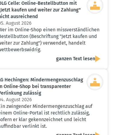
OLG Celle: Online-Bestell­button mit
"Jetzt kaufen und weiter zur Zahlung"
nicht ausrei­chend
05. August 2026
Wer im Online-Shop einen missverständlichen
Bestellbutton (Beschriftung "Jetzt kaufen und
weiter zur Zahlung") verwendet, handelt
wettbewerbswidrig.
ganzen Text lesen
LG Hechingen: Minder­men­gen­zu­schlag
in Online-Shop bei trans­pa­renter
Verlinkung zulässig
04. August 2026
Ein zwingender Mindermengenzuschlag auf
einem Online-Portal ist rechtlich zulässig,
sofern er klar gekennzeichnet und leicht
auffindbar verlinkt ist.