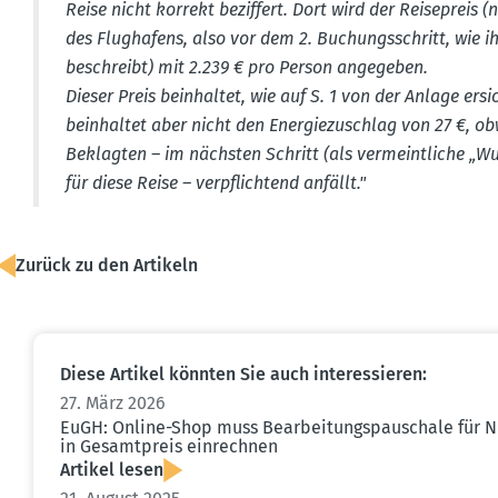
Reise nicht korrekt beziffert. Dort wird der Reise­prei
des Flughafens, also vor dem 2. Buchungs­schritt, wie i
beschreibt) mit 2.239 € pro Person angegeben.
Dieser Preis beinhaltet, wie auf S. 1 von der Anlage ersic
beinhaltet aber nicht den Energie­zu­schlag von 27 €, 
Beklagten – im nächsten Schritt (als vermeint­liche „Wuns
für diese Reise – verpflichtend anfällt."
Zurück zu den Artikeln
Diese Artikel könnten Sie auch inter­es­sieren:
27. März 2026
EuGH: Online-Shop muss Bearbei­tungs­pau­schale für Nic
in Gesamt­preis einrechnen
Artikel lesen