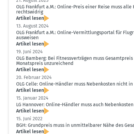
21. August 2025
OLG Frankfurt a.M.: Online-Preis einer Reise muss alle 
rechts­widrig
Artikel lesen
13. August 2024
OLG Frankfurt a.M.: Online-Vermitt­lungs­portal für Fl
ausweisen
Artikel lesen
19. Juni 2024
OLG Bamberg: Bei Fitness­ver­trägen muss Gesamt­prei
Monats­preis unzurei­chend
Artikel lesen
20. Februar 2024
OLG Celle: Online-Händler muss Neben­kosten nicht in
Artikel lesen
15. Januar 2024
LG Hannover: Online-Händler muss auch Neben­kosten 
Artikel lesen
15. Juni 2022
BGH: Grund­preis muss in unmit­tel­barer Nähe des Ge
Artikel lesen