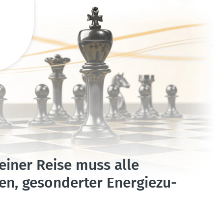
 einer Reise muss alle
ten, geson­derter Energie­zu­