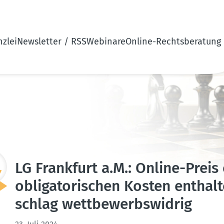
zlei
Newsletter / RSS
Webinare
Online-Rechtsberatung
LG Frankfurt a.M.: Online-Preis
obliga­to­ri­schen Kosten enthal
schlag wettbe­werbs­widrig