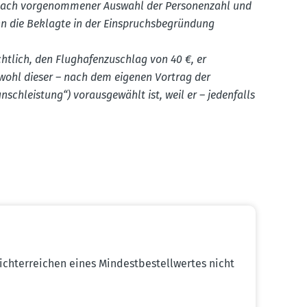
s (nach vorge­nom­mener Auswahl der Perso­nenzahl und
hn die Beklagte in der Einspruchs­be­gründung
htlich, den Flugha­fen­zu­schlag von 40 €, er
obwohl dieser – nach dem eigenen Vortrag der
ch­leistung“) vorausge­wählt ist, weil er – jeden­falls
ht­er­reichen eines Mindest­be­stell­wertes nicht