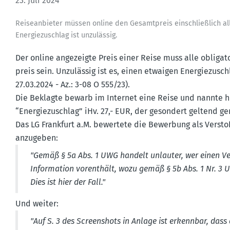
23. Juli 2024
Reise­an­bieter müssen online den Gesamt­preis einschlie­ßlich al
Energie­zu­schlag ist unzulässig.
Der online angezeigte Preis einer Reise muss alle obliga­to
preis sein. Unzulässig ist es, einen etwaigen Energie­zu­sch
27.03.2024 - Az.: 3-08 O 555/23).
Die Beklagte bewarb im Internet eine Reise und nannte hie
“Energie­zu­schlag” iHv. 27,- EUR, der gesondert geltend 
Das LG Frankfurt a.M. bewertete die Bewerbung als Versto
anzugeben:
"Gemäß § 5a Abs. 1 UWG handelt unlauter, wer einen Ver
Infor­mation vorenthält, wozu gemäß § 5b Abs. 1 Nr. 3 
Dies ist hier der Fall."
Und weiter:
"Auf S. 3 des Screen­shots in Anlage ist erkennbar, dass