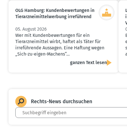
OLG Hamburg: Kunden­be­wer­tungen in
Tierarz­nei­mit­tel­werbung irreführend
05. August 2026
Wer mit Kundenbewertungen für ein
Tierarzneimittel wirbt, haftet als Täter für
irreführende Aussagen. Eine Haftung wegen
„Sich-zu-eigen-Machens“…
ganzen Text lesen
Rechts-News durch­suchen