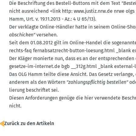
Die Beschriftung des Bestell-Buttons mit dem Text
"Beste
nicht ausrei­chend <link http: www.​justiz.​nrw.​de nrwe 
Hamm, Urt. v. 19.11.2013 - Az.: 4 U 65/13).
Der verklagte Online-Händler hatte in seinem Online-Sh
abschicken"
versehen.
Seit dem 01.08.2012 gilt im Online-Handel die sogenannte 
rechts-faq fernab­satz­recht-button-loesung.html _blank
Der Kläger monierte nun, dass es an der entspre­chenden ei
gesetze-​im-​internet.​de bgb __312g.​html _blank external
Das OLG Hamm teilte diese Ansicht. Das Gesetz verlange, d
anderem als den Wörtern
"zahlungs­pflichtig bestellen"
ode
lierung beschriftet sei.
Diesen Anfor­de­rungen genüge die hier verwendete Beschr
nicht.
Zurück zu den Artikeln