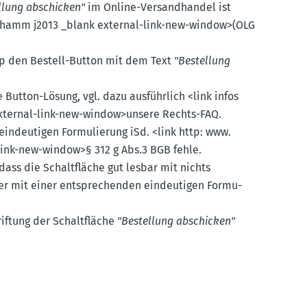
llung abschicken"
im Online-Versand­handel ist
olgs hamm j2013 _blank external-link-new-window>(OLG
op den Bestell-Button mit dem Text
"Bestellung
Button-Lösung, vgl. dazu ausführlich <link infos
 external-link-new-window>unsere Rechts-FAQ.
ndeu­tigen Formu­lierung iSd. <link http: www.​
-link-new-window>§ 312 g Abs.3 BGB fehle.
ass die Schalt­fläche gut lesbar mit nichts
r mit einer entspre­chenden eindeu­tigen Formu­
iftung der Schalt­fläche
"Bestellung abschicken"