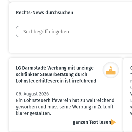
Rechts-News durch­suchen
LG Darmstadt: Werbung mit unein­ge­
schränkter Steuer­be­ratung durch
Lohnsteu­er­hil­fe­verein ist irreführend
06. August 2026
Ein Lohnsteuerhilfeverein hat zu weitreichend
geworben und muss seine Werbung in Zukunft
klarer gestalten.
ganzen Text lesen