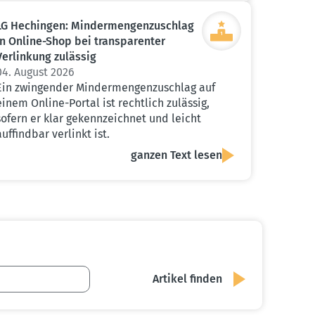
LG Hechingen: Minder­men­gen­zu­schlag
in Online-Shop bei trans­pa­renter
Verlinkung zulässig
04. August 2026
Ein zwingender Mindermengenzuschlag auf
einem Online-Portal ist rechtlich zulässig,
sofern er klar gekennzeichnet und leicht
auffindbar verlinkt ist.
ganzen Text lesen