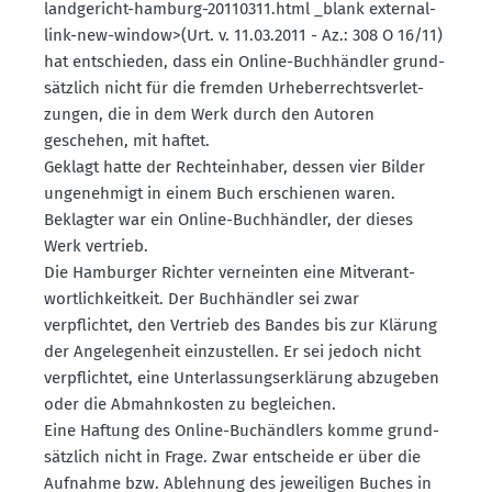
landge­richt-hamburg-20110311.html _blank external-
link-new-window>(Urt. v. 11.03.2011 - Az.: 308 O 16/11)
hat entschieden, dass ein Online-Buchhändler grund­
sätzlich nicht für die fremden Urheber­rechts­ver­let­
zungen, die in dem Werk durch den Autoren
geschehen, mit haftet.
Geklagt hatte der Rechte­inhaber, dessen vier Bilder
ungenehmigt in einem Buch erschienen waren.
Beklagter war ein Online-Buchhändler, der dieses
Werk vertrieb.
Die Hamburger Richter verneinten eine Mitver­ant­
wort­lich­keitkeit. Der Buchhändler sei zwar
verpflichtet, den Vertrieb des Bandes bis zur Klärung
der Angele­genheit einzu­stellen. Er sei jedoch nicht
verpflichtet, eine Unter­las­sungs­er­klärung abzugeben
oder die Abmahn­kosten zu begleichen.
Eine Haftung des Online-Buchändlers komme grund­
sätzlich nicht in Frage. Zwar entscheide er über die
Aufnahme bzw. Ablehnung des jewei­ligen Buches in