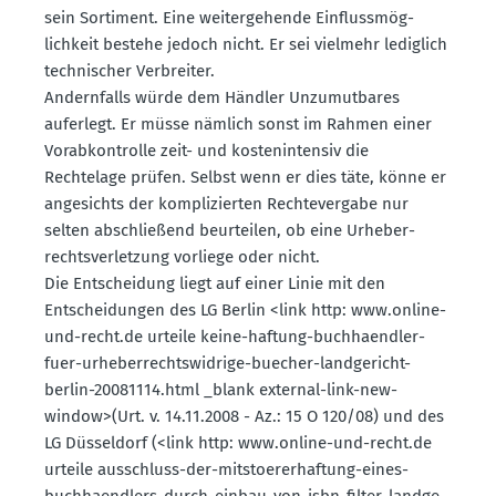
sein Sortiment. Eine weiter­ge­hende Einfluss­mög­
lichkeit bestehe jedoch nicht. Er sei vielmehr lediglich
techni­scher Verbreiter.
Andern­falls würde dem Händler Unzumut­bares
auferlegt. Er müsse nämlich sonst im Rahmen einer
Vorab­kon­trolle zeit- und kosten­in­tensiv die
Rechtelage prüfen. Selbst wenn er dies täte, könne er
angesichts der kompli­zierten Rechte­vergabe nur
selten abschließend beurteilen, ob eine Urheber­
rechts­ver­letzung vorliege oder nicht.
Die Entscheidung liegt auf einer Linie mit den
Entschei­dungen des LG Berlin <link http: www.​online-​
und-​recht.​de urteile keine-haftung-buchhaendler-
fuer-urheber­rechts­widrige-buecher-landge­richt-
berlin-20081114.html _blank external-link-new-
window>(Urt. v. 14.11.2008 - Az.: 15 O 120/08) und des
LG Düsseldorf (<link http: www.​online-​und-​recht.​de
urteile ausschluss-der-mitsto­er­er­haftung-eines-
buchhaendlers-durch-einbau-von-isbn-filter-landge­