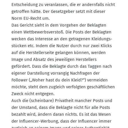
Entscheidung zu veran­lassen, die er andern­falls nicht
getroffen hätte. Der Gesetz­geber setzt mit dieser
Norm EU-Recht um.
Das Gericht sieht in dem Vorgehen der Beklagten
einen Wettbe­werbs­verstoß. Die Posts der Beklagten
wecken das Interesse an den getra­genen Kleidungs­
stücken etc. Indem die Nutzer durch nur zwei Klicks
auf die Herstel­ler­seite gelangen können, werden
Image und Absatz des jewei­ligen Herstellers
gefördert. Dass die Beklagte durch das Taggen nach
eigener Darstellung vorrangig Nachfragen der
Follower („Woher hast du dein Kleid?“) vermeiden
möchte, steht dem zugleich verfolgten geschäft­lichen
Zweck nicht entgegen.
Auch die (scheinbare) Privatheit mancher Posts und
der Umstand, dass die Beklagte nicht für alle Posts
bezahlt wird, ändern daran nichts. Es ist das Wesen
der Influ­encer-Werbung, dass der Influ­encer immer
zugleich an seinem Image und seiner Authen­ti­zität