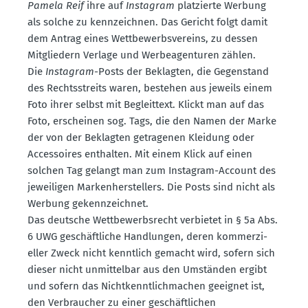
Pamela Reif
ihre auf
Instagram
platzierte Werbung
als solche zu kennzeichnen. Das Gericht folgt damit
dem Antrag eines Wettbe­werbs­vereins, zu dessen
Mitgliedern Verlage und Werbe­agen­turen zählen.
Die
Instagram
-Posts der Beklagten, die Gegen­stand
des Rechts­streits waren, bestehen aus jeweils einem
Foto ihrer selbst mit Begleittext. Klickt man auf das
Foto, erscheinen sog. Tags, die den Namen der Marke
der von der Beklagten getra­genen Kleidung oder
Acces­soires enthalten. Mit einem Klick auf einen
solchen Tag gelangt man zum Instagram-Account des
jewei­ligen Marken­her­stellers. Die Posts sind nicht als
Werbung gekenn­zeichnet.
Das deutsche Wettbe­werbs­recht verbietet in § 5a Abs.
6 UWG geschäft­liche Handlungen, deren kommer­zi­
eller Zweck nicht kenntlich gemacht wird, sofern sich
dieser nicht unmit­telbar aus den Umständen ergibt
und sofern das Nicht­kennt­lich­machen geeignet ist,
den Verbraucher zu einer geschäft­lichen