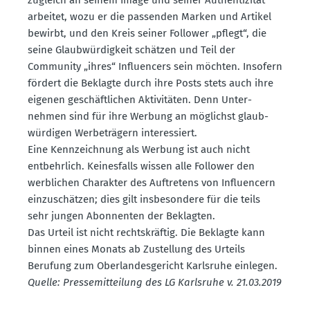
arbeitet, wozu er die passenden Marken und Artikel
bewirbt, und den Kreis seiner Follower „pflegt“, die
seine Glaub­wür­digkeit schätzen und Teil der
Community „ihres“ Influ­encers sein möchten. Insofern
fördert die Beklagte durch ihre Posts stets auch ihre
eigenen geschäft­lichen Aktivi­täten. Denn Unter­
nehmen sind für ihre Werbung an möglichst glaub­
wür­digen Werbe­trägern inter­es­siert.
Eine Kennzeichnung als Werbung ist auch nicht
entbehrlich. Keines­falls wissen alle Follower den
werblichen Charakter des Auftretens von Influ­encern
einzu­schätzen; dies gilt insbe­sondere für die teils
sehr jungen Abonnenten der Beklagten.
Das Urteil ist nicht rechts­kräftig. Die Beklagte kann
binnen eines Monats ab Zustellung des Urteils
Berufung zum Oberlan­des­ge­richt Karlsruhe einlegen.
Quelle: Presse­mit­teilung des LG Karlsruhe v. 21.03.2019