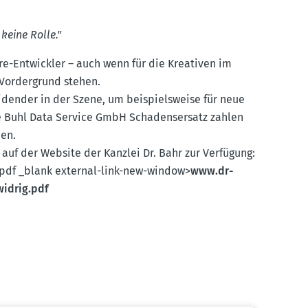
 keine Rolle."
are-Entwickler – auch wenn für die Kreativen im
 Vorder­grund stehen.
­dender in der Szene, um beispiels­weise für neue
ie Buhl Data Service GmbH Schadens­ersatz zahlen
den.
os auf der Website der Kanzlei Dr. Bahr zur Verfügung:
.pdf _blank external-link-new-window>
www.​dr-​
widrig.​pdf