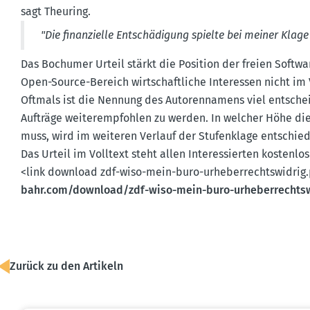
sagt Theuring.
"Die finan­zielle Entschä­digung spielte bei meiner Klage
Das Bochumer Urteil stärkt die Position der freien Softw
Open-Source-Bereich wirtschaft­liche Inter­essen nicht im
Oftmals ist die Nennung des Autoren­namens viel entschei
Aufträge weiter­emp­fohlen zu werden. In welcher Höhe d
muss, wird im weiteren Verlauf der Stufen­klage entschie
Das Urteil im Volltext steht allen Inter­es­sierten kostenl
<link download zdf-wiso-mein-buro-urheber­rechts­widrig
bahr.​com/​download/​zdf-​wiso-​mein-​buro-​urheber­rechts­
Zurück zu den Artikeln