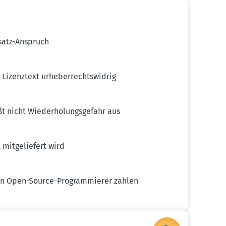
satz-Anspruch
Lizenztext urheber­rechts­widrig
 nicht Wieder­ho­lungs­gefahr aus
mitge­liefert wird
 an Open-Source-Program­mierer zahlen