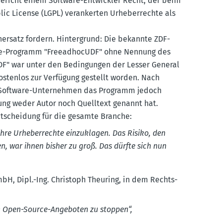
Gericht einem Software-Entwickler Recht, der beim
ic License (LGPL) veran­kerten Urheber­rechte als
rsatz fordern. Hinter­grund: Die bekannte ZDF-
ce-Programm "Freead­hocUDF" ohne Nennung des
UDF" war unter den Bedin­gungen der Lesser General
 kostenlos zur Verfügung gestellt worden. Nach
e Software-Unter­nehmen das Programm jedoch
ung weder Autor noch Quelltext genannt hat.
Entscheidung für die gesamte Branche:
hre Urheber­rechte einzu­klagen. Das Risiko, den
en, war ihnen bisher zu groß. Das dürfte sich nun
bH, Dipl.-Ing. Christoph Theuring, in dem Rechts­
on Open-Source-Angeboten zu stoppen“,