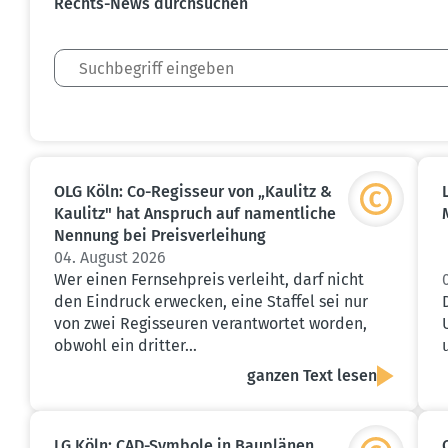
Rechts-News durch­suchen
OLG Köln: Co-Regisseur von „Kaulitz &
Kaulitz" hat Anspruch auf nament­liche
Nennung bei Preis­ver­leihung
04. August 2026
Wer einen Fernsehpreis verleiht, darf nicht
den Eindruck erwecken, eine Staffel sei nur
von zwei Regisseuren verantwortet worden,
obwohl ein dritter…
ganzen Text lesen
LG Köln: CAD-Symbole in Bauplänen