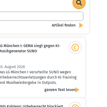
LG München I: GEMA siegt gegen KI-
Musik­ge­ne­rator SUNO
03. August 2026
Das LG München I verurteilte SUNO wegen
Urheberrechtsverletzungen durch KI-Training
und Musikwiedergabe in Outputs.
ganzen Text lesen
OVG Koblenz: Urheber­recht blockiert