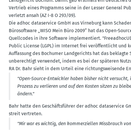
Landge­richt Bochum. Damit gab erstmals ein deutsches 
Vertrieb eines Programms seine in der Lesser General Publ
verletzt ansah (AZ I-8 O 293/09).
Die adhoc dataservice GmbH aus Virneburg kann Schaden­e
Bürosoftware „WISO Mein Büro 2009“ hat das Open-Sour
Quell­codes in ihre Software imple­men­tiert. "Freead­hoc
Public License (LGPL) im Internet frei veröf­fent­licht und
Auffassung des Bochumer Landge­richts hat das beklagt
unberechtigt verwendet, indem es bei der späteren Nutz
RA Dr. Bahr sieht in dem Urteil eine richtungs­wei­sende 
"Open-Source-Entwickler haben bisher nicht versucht, i
Prozess zu verlieren und auf den Kosten sitzen zu bleib
ändern."
Bahr hatte den Geschäfts­führer der adhoc dataservice Gm
streit vertreten.
"Mir war es wichtig, den kommer­zi­ellen Missbrauch v