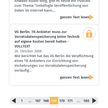
Anwalts-Audio-Blog, gibt es heute ein Podcast
zum Thema "Unbefugte Veröffentlichung von
Daten im Internet kann…
ganzen Text lesen
VG Berlin: TK-Anbieter muss zur
Vorrats­da­ten­spei­cherung keine Technik
auf eigene Kosten bereit halten -
VOLLTEXT
26. Oktober 2008
Wie berichtet hat das VG Berlin die Verpflichtung
eines TK-Anbieters zur Einrichtung von
Vorkehrungen zur Vorratsdatenspeicherung
vorläufig…
ganzen Text lesen
1
…
167
168
169
170
171
…
186