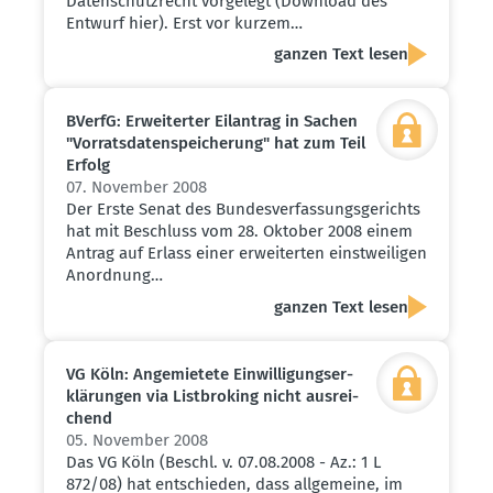
Datenschutzrecht vorgelegt (Download des
Entwurf hier). Erst vor kurzem…
ganzen Text lesen
BVerfG: Erwei­terter Eilantrag in Sachen
"Vorrats­da­ten­spei­cherung" hat zum Teil
Erfolg
07. November 2008
Der Erste Senat des Bundesverfassungsgerichts
hat mit Beschluss vom 28. Oktober 2008 einem
Antrag auf Erlass einer erweiterten einstweiligen
Anordnung…
ganzen Text lesen
VG Köln: Angemietete Einwil­li­gungs­er­
klä­rungen via Listbroking nicht ausrei­
chend
05. November 2008
Das VG Köln (Beschl. v. 07.08.2008 - Az.: 1 L
872/08) hat entschieden, dass allgemeine, im