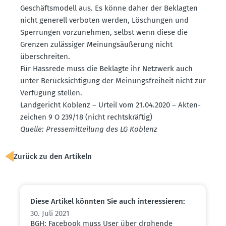
Geschäfts­modell aus. Es könne daher der Beklagten
nicht generell verboten werden, Löschungen und
Sperrungen vorzu­nehmen, selbst wenn diese die
Grenzen zuläs­siger Meinungs­äu­ßerung nicht
überschreiten.
Für Hassrede muss die Beklagte ihr Netzwerk auch
unter Berück­sich­tigung der Meinungs­freiheit nicht zur
Verfügung stellen.
Landge­richt Koblenz – Urteil vom 21.04.2020 – Akten­
zeichen 9 O 239/18 (nicht rechts­kräftig)
Quelle: Presse­mit­teilung des LG Koblenz
Zurück zu den Artikeln
Diese Artikel könnten Sie auch inter­es­sieren:
30. Juli 2021
BGH: Facebook muss User über drohende