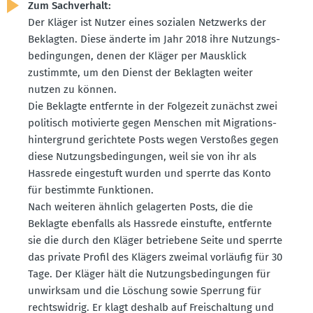
Zum Sachverhalt:
Der Kläger ist Nutzer eines sozialen Netzwerks der
Beklagten. Diese änderte im Jahr 2018 ihre Nutzungs­
be­din­gungen, denen der Kläger per Mausklick
zustimmte, um den Dienst der Beklagten weiter
nutzen zu können.
Die Beklagte entfernte in der Folgezeit zunächst zwei
politisch motivierte gegen Menschen mit Migra­ti­ons­
hin­ter­grund gerichtete Posts wegen Verstoßes gegen
diese Nutzungs­be­din­gungen, weil sie von ihr als
Hassrede einge­stuft wurden und sperrte das Konto
für bestimmte Funktionen.
Nach weiteren ähnlich gelagerten Posts, die die
Beklagte ebenfalls als Hassrede einstufte, entfernte
sie die durch den Kläger betriebene Seite und sperrte
das private Profil des Klägers zweimal vorläufig für 30
Tage. Der Kläger hält die Nutzungs­be­din­gungen für
unwirksam und die Löschung sowie Sperrung für
rechts­widrig. Er klagt deshalb auf Freischaltung und