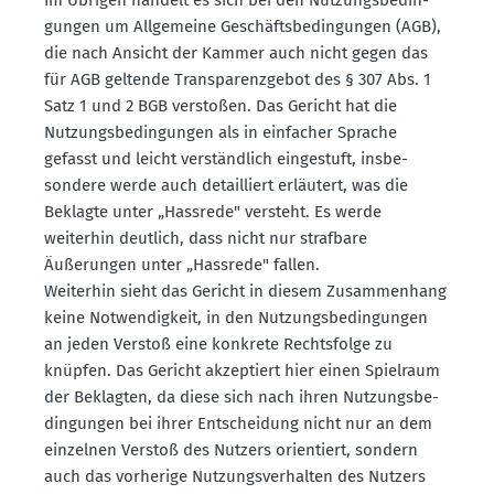
gungen um Allge­meine Geschäfts­be­din­gungen (AGB),
die nach Ansicht der Kammer auch nicht gegen das
für AGB geltende Trans­pa­renz­gebot des § 307 Abs. 1
Satz 1 und 2 BGB verstoßen. Das Gericht hat die
Nutzungs­be­din­gungen als in einfacher Sprache
gefasst und leicht verständlich einge­stuft, insbe­
sondere werde auch detail­liert erläutert, was die
Beklagte unter „Hassrede" versteht. Es werde
weiterhin deutlich, dass nicht nur strafbare
Äußerungen unter „Hassrede" fallen.
Weiterhin sieht das Gericht in diesem Zusam­menhang
keine Notwen­digkeit, in den Nutzungs­be­din­gungen
an jeden Verstoß eine konkrete Rechts­folge zu
knüpfen. Das Gericht akzep­tiert hier einen Spielraum
der Beklagten, da diese sich nach ihren Nutzungs­be­
din­gungen bei ihrer Entscheidung nicht nur an dem
einzelnen Verstoß des Nutzers orien­tiert, sondern
auch das vorherige Nutzungs­ver­halten des Nutzers